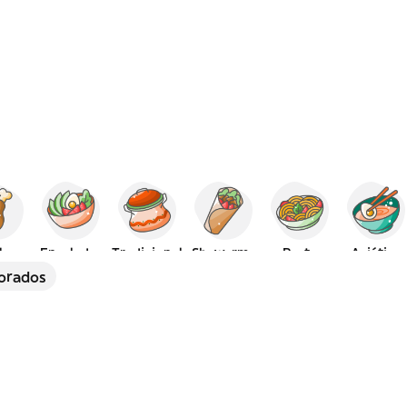
lo
Ensaladas
Tradicional
Shawarma
Pasta
Asiática
orados