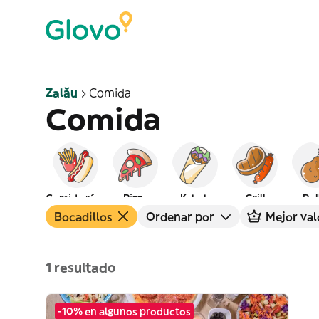
Zalău
Comida
Comida
Comida rápida
Pizza
Kebab
Grill
Pol
Bocadillos
Ordenar por
Mejor val
1 resultado
-10% en algunos productos