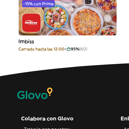
-15% con Prime
Imbiss
Cerrado hasta las 12:00
95%
(60)
Colabora con Glovo
Enl