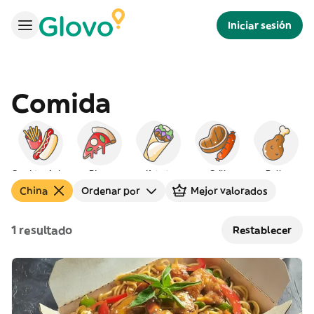
Iniciar sesión
Comida
Comida rápida
Pizza
Kebab
Grill
Pollo
China
Ordenar por
Mejor valorados
1 resultado
Restablecer