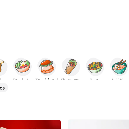
lo
Ensaladas
Tradicional
Shawarma
Pasta
Asiática
os