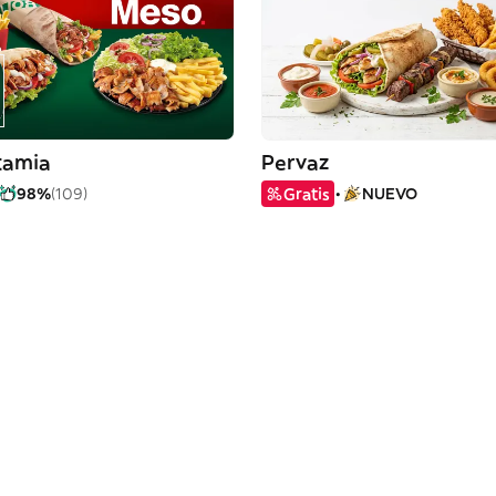
tamia
Pervaz
98%
(109)
Gratis
NUEVO