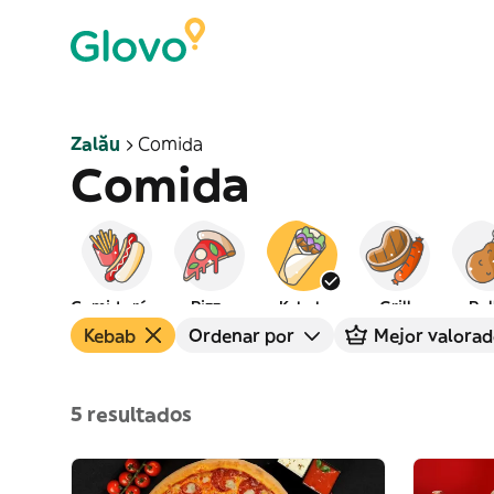
Zalău
Comida
Comida
Comida rápida
Pizza
Kebab
Grill
Pol
Kebab
Ordenar por
Mejor valorad
5 resultados