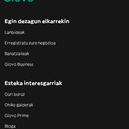
Egin dezagun elkarrekin
Lanbideak
Erregistratu zure negozioa
Banatzaileak
Glovo Business
Esteka interesgarriak
Guri buruz
Ohiko galderak
Glovo Prime
Bloga