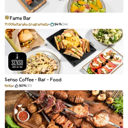
Fame Bar
11:00(e)tarako programatu
94%
(34)
Senso Coffee - Bar - Food
Itxita
90%
(31)