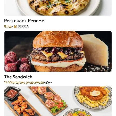
Ресторант Реноме
Itxita
BERRIA
The Sandwich
11:00(e)tarako programatu
--