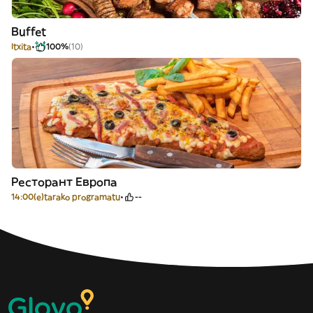
Buffet
Itxita
100%
(10)
Ресторант Европа
14:00(e)tarako programatu
--