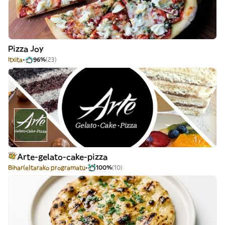
Pizza Joy
Itxita
96%
(23)
Arte-gelato-cake-pizza
Bihar(e)tarako programatu
100%
(10)