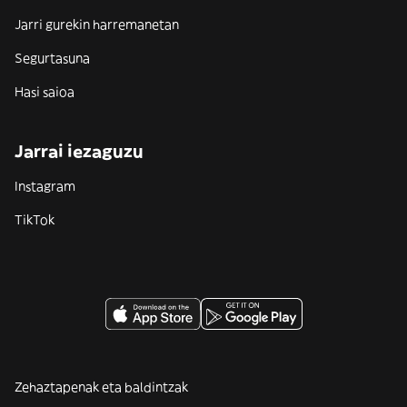
Jarri gurekin harremanetan
Segurtasuna
Hasi saioa
Jarrai iezaguzu
Instagram
TikTok
Zehaztapenak eta baldintzak