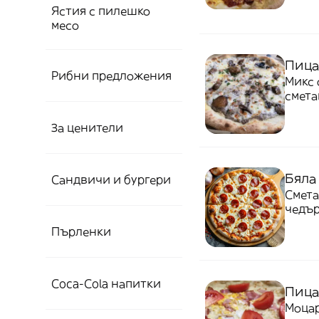
Ястия с пилешко
месо
Пица 
Рибни предложения
Микс 
смета
За ценители
Бяла
Сандвичи и бургери
Смета
чедър
Пърленки
Coca-Cola напитки
Пица
Моцар