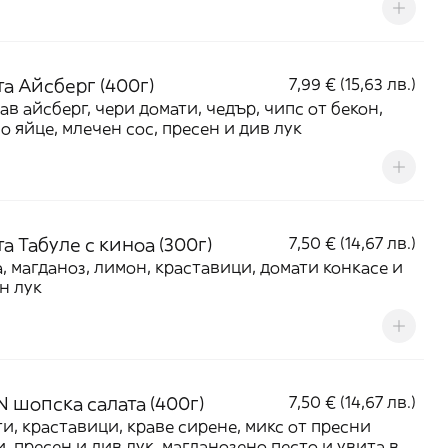
та Айсберг (400г)
7,99 € (15,63 лв.)
ав айсберг, чери домати, чедър, чипс от бекон,
о яйце, млечен сос, пресен и див лук
а Табуле с киноа (300г)
7,50 € (14,67 лв.)
, магданоз, лимон, краставици, домати конкасе и
н лук
N шопска салата (400г)
7,50 € (14,67 лв.)
и, краставици, краве сирене, микс от пресни
, пресен и див лук, магданозено песто и увита в