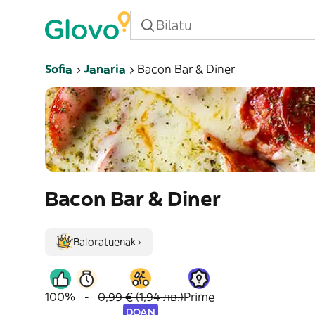
Sofia
Janaria
Bacon Bar & Diner
Bacon Bar & Diner
Baloratuenak ›
100%
-
0,99 € (1,94 лв.)
Prime
DOAN