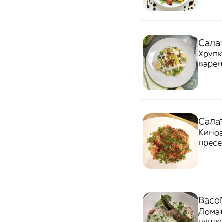
Сала
Хрупк
варен
Салат
Киноа
пресе
Baco
Домат
чушки