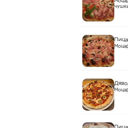
Моцар
чушк
Пица
Моцар
Дяво
Моцар
Пица