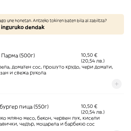
ago une honetan. Antzeko tokiren baten bila al zabiltza?
 inguruko dendak
 Парма (500г)
10,50 €
(20,54 лв.)
ела, доматен сос, прошуто крудо, чери домати,
зан и свежа рукола
бургер пица (550г)
10,50 €
(20,54 лв.)
ко мляно месо, бекон, червен лук, кисели
авички, чедър, моцарела и барбекю сос