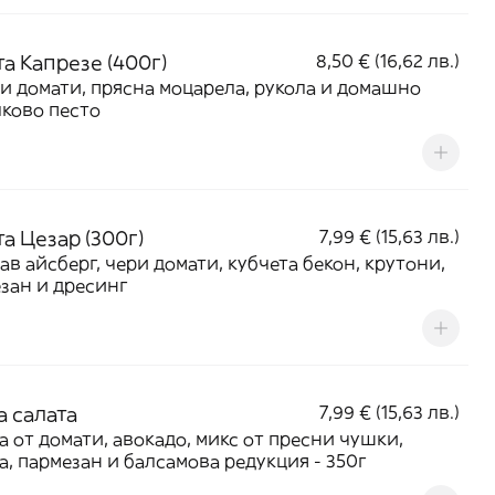
а Капрезе (400г)
8,50 € (16,62 лв.)
и домати, прясна моцарела, рукола и домашно
ково песто
а Цезар (300г)
7,99 € (15,63 лв.)
ав айсберг, чери домати, кубчета бекон, крутони,
зан и дресинг
а салата
7,99 € (15,63 лв.)
а от домати, авокадо, микс от пресни чушки,
а, пармезан и балсамова редукция - 350г