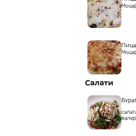
Моцар
Пица
Моцар
Салати
Бурат
салат
валер