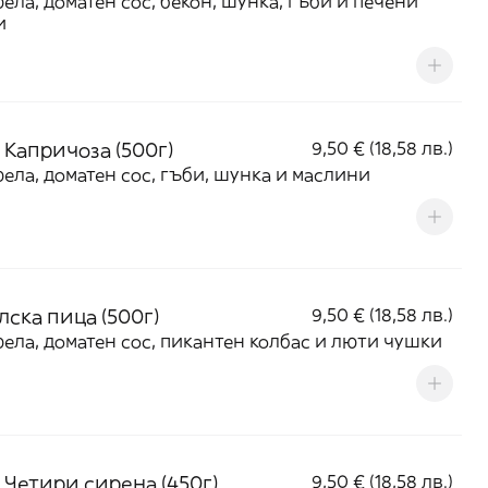
ела, доматен сос, бекон, шунка, гъби и печени
и
 Капричоза (500г)
9,50 € (18,58 лв.)
ела, доматен сос, гъби, шунка и маслини
лска пица (500г)
9,50 € (18,58 лв.)
ела, доматен сос, пикантен колбас и люти чушки
 Четири сирена (450г)
9,50 € (18,58 лв.)