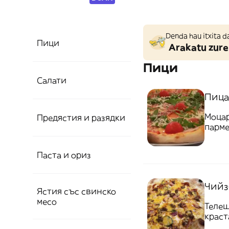
Denda hau itxita d
Пици
Arakatu zure
Пици
Салати
Пица
Моцар
Предястия и разядки
парме
Паста и ориз
Чийз
Ястия със свинско
месо
Телеш
краст