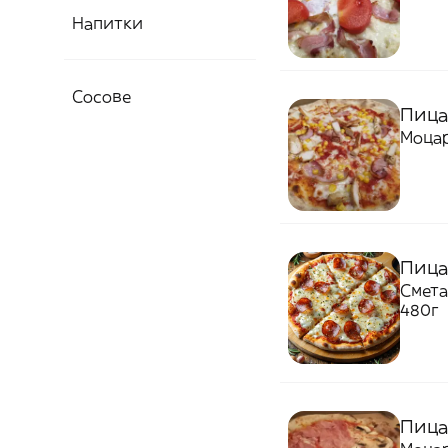
Напитки
Сосове
Пица
Моцар
Пица
Смета
480г
Пица