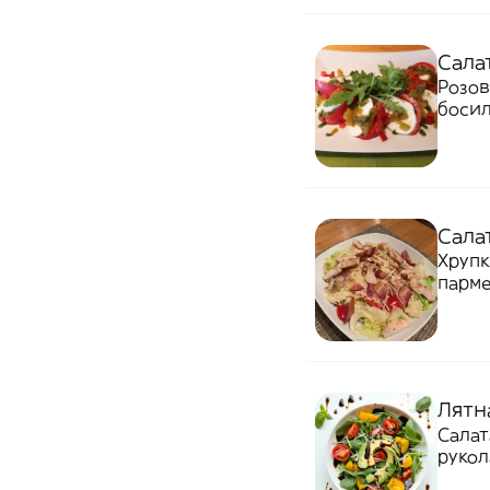
Салат
Розов
босил
Салат
Хрупк
парме
Лятн
Салат
рукол