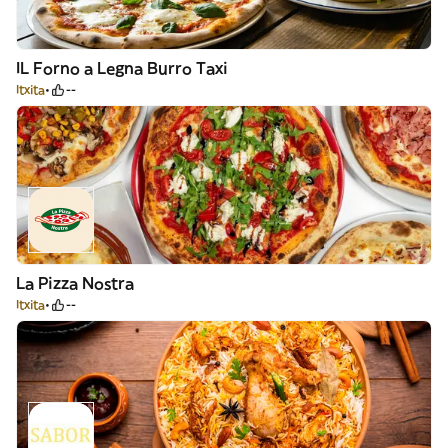
IL Forno a Legna Burro Taxi
Itxita
--
La Pizza Nostra
Itxita
--