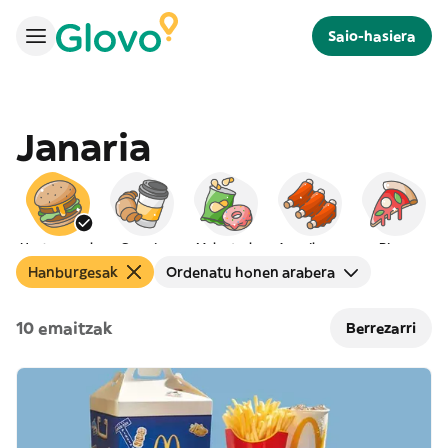
Saio-hasiera
Janaria
Hanburgesak
Gosaria
Mokaduak
Amerikarra
Pizza
Hanburgesak
Ordenatu honen arabera
10 emaitzak
Berrezarri