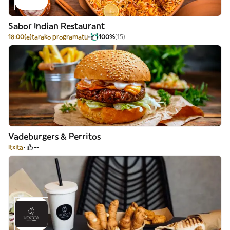
Sabor Indian Restaurant
18:00(e)tarako programatu
100%
(15)
Vadeburgers & Perritos
Itxita
--