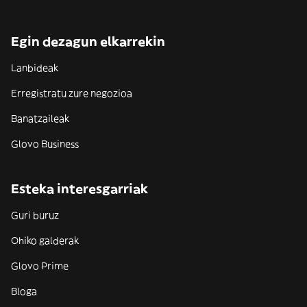
Egin dezagun elkarrekin
Lanbideak
Erregistratu zure negozioa
Banatzaileak
Glovo Business
Esteka interesgarriak
Guri buruz
Ohiko galderak
Glovo Prime
Bloga