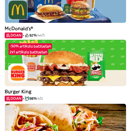
McDonald's®
DOAN
92%
(447)
-50% artikulu batzuetan
2x1 artikulu batzuetan
Burger King
DOAN
98%
(45)