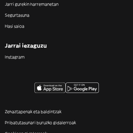
Jarri gurekin harremanetan
Segurtasuna
Hasi saioa
Jarrai iezaguzu
Instagram
Zehaztapenak eta baldintzak
Pribatutasunari buruzko gidalerroak