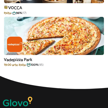
VOCCA
Itxita
96%
(17)
Vadepizza Park
19:00 arte itxita
100%
(95)