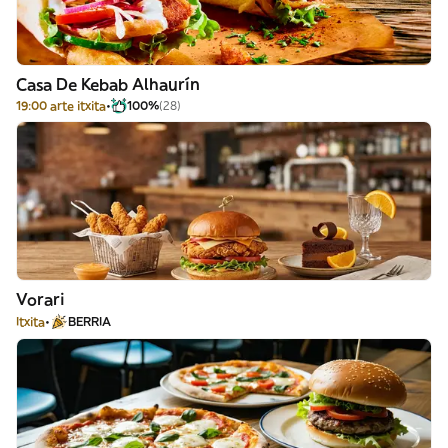
Casa De Kebab Alhaurín
19:00 arte itxita
100%
(28)
Vorari
Itxita
BERRIA