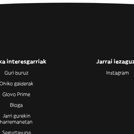
ka interesgarriak
Jarrai iezagu
Guri buruz
Instagram
Ohiko galderak
Glovo Prime
Bloga
Jarri gurekin
harremanetan
Segurtasuna