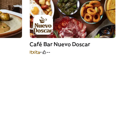
Café Bar Nuevo Doscar
Itxita
--