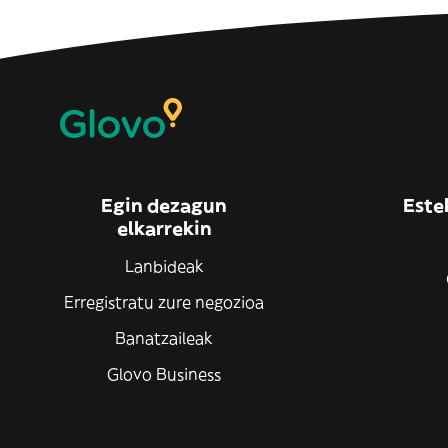
Egin dezagun
Este
elkarrekin
Lanbideak
Erregistratu zure negozioa
Banatzaileak
Glovo Business