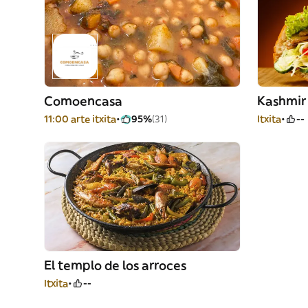
Comoencasa
Kashmir
11:00 arte itxita
95%
(31)
Itxita
--
El templo de los arroces
Itxita
--