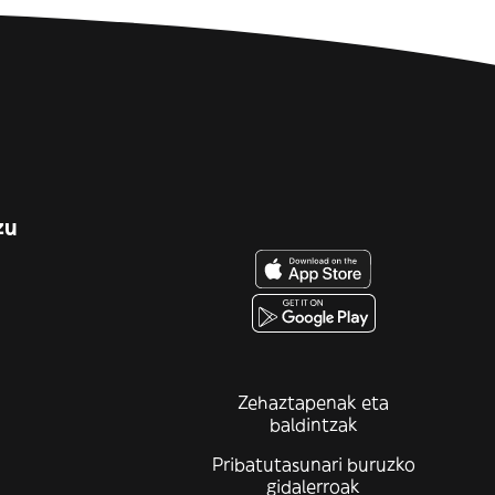
zu
Zehaztapenak eta
baldintzak
Pribatutasunari buruzko
gidalerroak