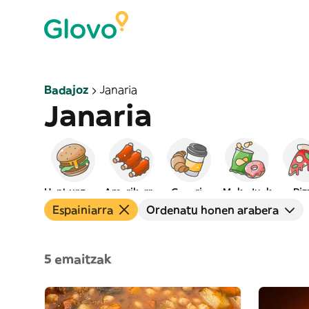
Badajoz
Janaria
Janaria
Hanburgesak
Amerikarra
Gosaria
Mokaduak
Piz
Espainiarra
Ordenatu honen arabera
5 emaitzak