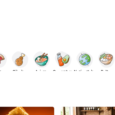
za
Oilaskoa
Asiarra
Osasuntsua
Nazioartekoa
Poltsa