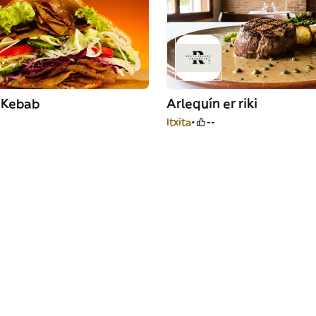
 Kebab
Arlequín er riki
Itxita
--