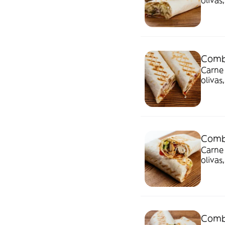
olivas
bebida
Comb
Carne 
olivas
bebida
Comb
Carne 
olivas
bebida
Comb