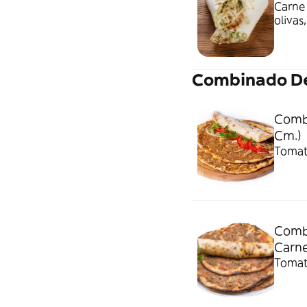
Carne 
olivas
bebida
Combinado De
Combi
Cm.)
Tomate
Combi
Carne
Tomate