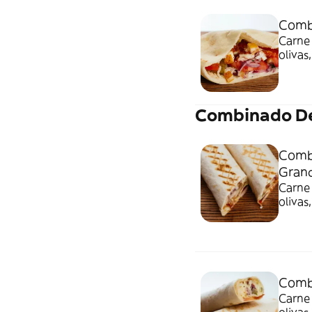
Comb
Carne 
olivas
bebida
Combinado D
Comb
Gran
Carne 
olivas
bebida
Comb
Carne 