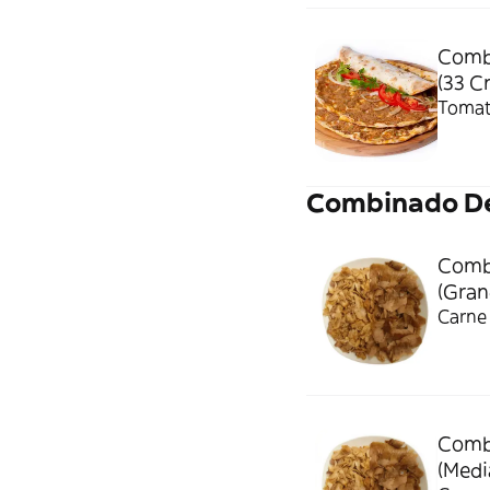
Combi
(33 C
Tomate
Combinado De
Combi
(Gran
Carne 
Combi
(Medi