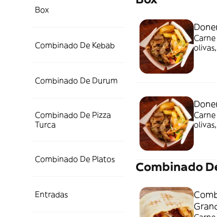
Box
Doner
Carne 
Combinado De Kebab
olivas
Combinado De Durum
Doner
Combinado De Pizza
Carne 
Turca
olivas
Combinado De Platos
Combinado D
Comb
Entradas
Gran