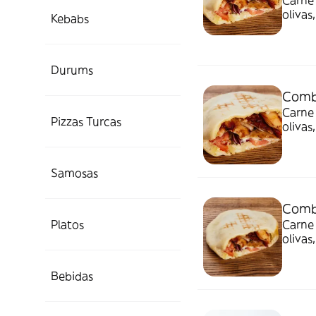
Carne 
olivas
Kebabs
bebida
Durums
Comb
Carne 
Pizzas Turcas
olivas
bebida
Samosas
Comb
Platos
Carne 
olivas
bebida
Bebidas