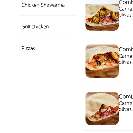
Combi
Chicken Shawarma
Carne 
olivas
bebida
Grill chicken
Pizzas
Comb
Carne 
olivas
bebida
Comb
Carne 
olivas
bebida