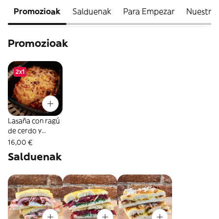
Promozioak
Salduenak
Para Empezar
Nuestras
Promozioak
2x1
Lasaña con ragú
de cerdo y
ternera
16,00 €
Salduenak