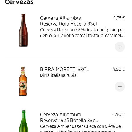
Cervezas
Cerveza Alhambra
4,75 €
Reserva Roja Botella 33cl.
Cerveza Bock con 7,2% de alcohol y cuerpo
denso. Su sabor a cereal tostado, caramelo
y frutas, tiene un gusto amargo
pronunciado y ligera acidez. Consumir
entre 4-8 °C.
BIRRA MORETTI 33CL
4,50 €
Birra italiana rubia
Cerveza Alhambra
4,40 €
Reserva 1925 Botella 33cl.
Cerveza Amber Lager Checa con 6,4% de