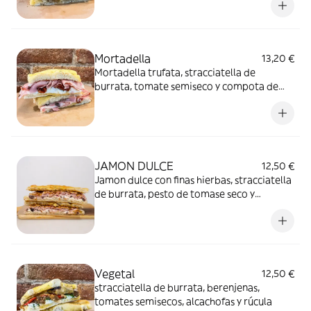
Mortadella
13,20 €
Mortadella trufata, stracciatella de
burrata, tomate semiseco y compota de
guindas con vinagre de módena IGP
JAMON DULCE
12,50 €
Jamon dulce con finas hierbas, stracciatella
de burrata, pesto de tomase seco y
aceitunas taggiasca
Vegetal
12,50 €
stracciatella de burrata, berenjenas,
tomates semisecos, alcachofas y rúcula