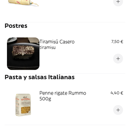
Postres
Tiramisú Casero
7,50 €
tiramisu
Pasta y salsas Italianas
Penne rigate Rummo
4,40 €
500g