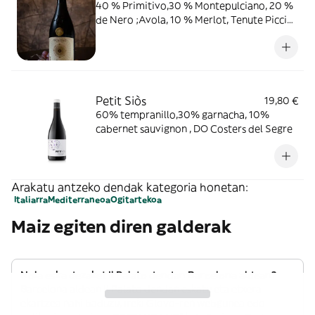
40 % Primitivo,30 % Montepulciano, 20 %
de Nero ;Avola, 10 % Merlot, Tenute Piccini,
Toscana
Petit Siòs
19,80 €
60% tempranillo,30% garnacha, 10%
cabernet sauvignon , DO Costers del Segre
Arakatu antzeko dendak kategoria honetan:
Italiarra
Mediterraneoa
Ogitartekoa
Maiz egiten diren galderak
Nola eska dezaket Il Palato dendan Barcelona aldean?
Barcelona aldean Il Palato dendan eskatu eta etxera
ekartzea nahi baduzu, ireki Glovo-ren webgunea edo