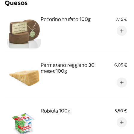
Quesos
Pecorino trufato 100g
7,15 €
Parmesano reggiano 30
6,05 €
meses 100g
Robiola 100g
5,50 €