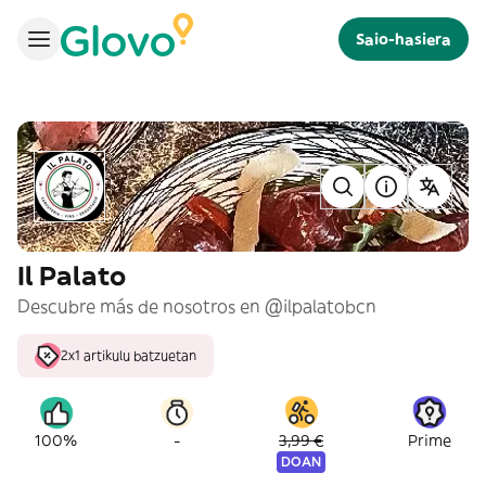
Saio-hasiera
Il Palato
Descubre más de nosotros en @ilpalatobcn
2x1 artikulu batzuetan
-
100%
3,99 €
Prime
DOAN