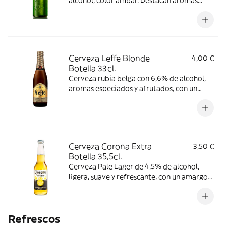
alcohol, color ámbar. Destacan aromas
florales y a caramelo, con gusto
ligeramente amargo y acidez suave.
Consumir entre 6-9 °C.
Cerveza Leffe Blonde
4,00 €
Botella 33cl.
Cerveza rubia belga con 6,6% de alcohol,
aromas especiados y afrutados, con un
sabor equilibrado entre amargor y dulzor.
Se recomienda consumir entre 6-9 °C.
Cerveza Corona Extra
3,50 €
Botella 35,5cl.
Cerveza Pale Lager de 4,5% de alcohol,
ligera, suave y refrescante, con un amargor
sutil y un sabor dulce afrutado con toque a
cereal. Consumir entre 3-6 °C.
Refrescos