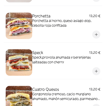
Porchetta
13,20 €
Porchetta al horno, queso asiago dop,
cebolla roja confitada
Speck
13,20 €
Speck,provola ahumada y berenjenas
salteadas con cherry
Cuatro Quesos
13,20 €
Gorgonzola cremoso, cacio murgiano
ahumado, mahón semicurado, parmesano
24 meses y peras confitadas