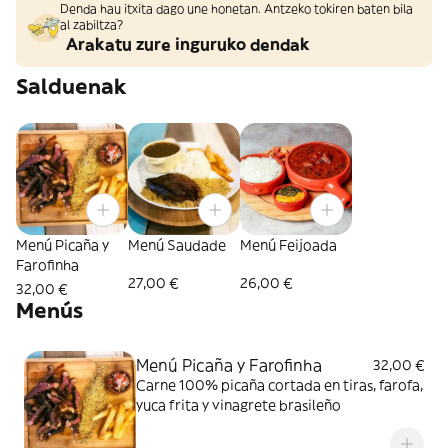
Denda hau itxita dago une honetan. Antzeko tokiren baten bila
al zabiltza?
Arakatu zure inguruko dendak
Salduenak
Menú Picaña y
Menú Saudade
Menú Feijoada
Farofinha
27,00 €
26,00 €
32,00 €
Menús
Menú Picaña y Farofinha
32,00 €
Carne 100% picaña cortada en tiras, farofa,
yuca frita y vinagrete brasileño