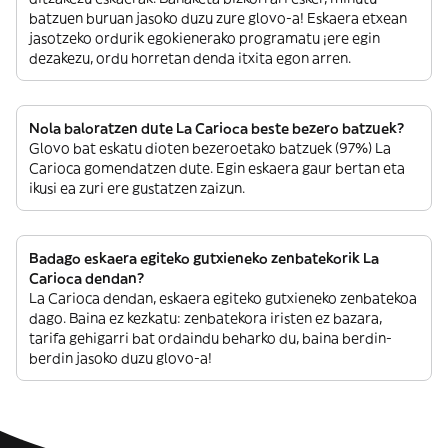
batzuen buruan jasoko duzu zure glovo-a! Eskaera etxean
jasotzeko ordurik egokienerako programatu ¡ere egin
dezakezu, ordu horretan denda itxita egon arren.
Nola baloratzen dute La Carioca beste bezero batzuek?
Glovo bat eskatu dioten bezeroetako batzuek (97%) La
Carioca gomendatzen dute. Egin eskaera gaur bertan eta
ikusi ea zuri ere gustatzen zaizun.
Badago eskaera egiteko gutxieneko zenbatekorik La
Carioca dendan?
La Carioca dendan, eskaera egiteko gutxieneko zenbatekoa
dago. Baina ez kezkatu: zenbatekora iristen ez bazara,
tarifa gehigarri bat ordaindu beharko du, baina berdin-
berdin jasoko duzu glovo-a!