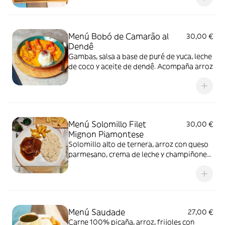
Menú Bobó de Camarão al
30,00 €
Dendê
Gambas, salsa a base de puré de yuca, leche
de coco y aceite de dendê. Acompaña arroz
Menú Solomillo Filet
30,00 €
Mignon Piamontese
Solomillo alto de ternera, arroz con queso
parmesano, crema de leche y champiñones
y patatas caseras
Menú Saudade
27,00 €
Carne 100% picaña, arroz, frijoles con