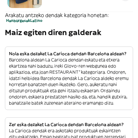
Arakatu antzeko dendak kategoria honetan:
Hanburgesak
Latino
Maiz egiten diren galderak
Nola eska dezaket La Carioca dendan Barcelona aldean?
Barcelona aldean La Carioca dendan eskatu eta etxera
ekartzea nahi baduzu, ireki Glovo-ren webgunea edo
aplikazioa, eta joan RESTAURANT” kategoriara. Ondoren,
idatzi helbidea Barcelona dendak La Carioca aldeko eremu
horretan banatzen duen ikusteko. Gero, aukeratu nahi
dituzun produktuak eta gehi itzazu eskaeran. Ordaindu
ondoren, eskaera prestatzen hasiko da, eta, handik gutxira,
banatzaile batek zuzenean ateraino eramango dizu.
Zer eska dezaket La Carioca dendan Barcelona aldean?
La Carioca dendak era askotako produktuak eskaintzen
ditu eskatzeko. Eman begiratu bat produktuen zerrendari