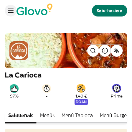
Saio-hasiera
La Carioca
-
97%
1,49 €
Prime
DOAN
Salduenak
Menús
Menú Tapioca
Menú Burgers