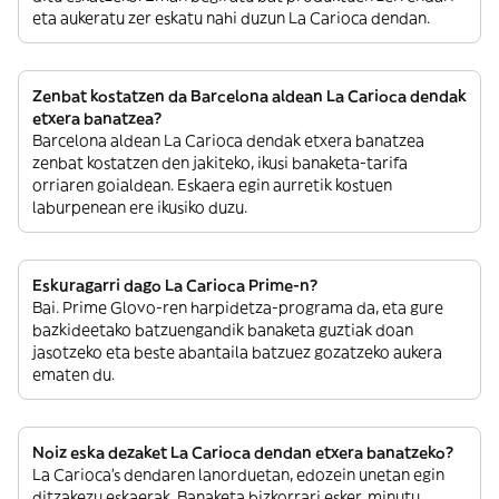
eta aukeratu zer eskatu nahi duzun La Carioca dendan.
Zenbat kostatzen da Barcelona aldean La Carioca dendak
etxera banatzea?
Barcelona aldean La Carioca dendak etxera banatzea
zenbat kostatzen den jakiteko, ikusi banaketa-tarifa
orriaren goialdean. Eskaera egin aurretik kostuen
laburpenean ere ikusiko duzu.
Eskuragarri dago La Carioca Prime-n?
Bai. Prime Glovo-ren harpidetza-programa da, eta gure
bazkideetako batzuengandik banaketa guztiak doan
jasotzeko eta beste abantaila batzuez gozatzeko aukera
ematen du.
Noiz eska dezaket La Carioca dendan etxera banatzeko?
La Carioca’s dendaren lanorduetan, edozein unetan egin
ditzakezu eskaerak. Banaketa bizkorrari esker, minutu