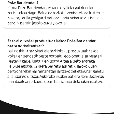
Poke Bar dendan?
Kekoa Poke Bar dendan, eskaera egiteko gutxieneko
zenbatekoa dago. Baina ez kezkatu: zenbatekora iristen ez
bazara, tarifa gehigarri bat ordaindu beharko du, baina
berdin-berdin jasoko duzu glovo-a!
Eska al ditzaket produktuak Kekoa Poke Bar dendan
beste norbaitentzat?
Bai, noski! Erraz bidal diezazkiokezu produktuak Kekoa
Poke Bar dendatik beste norbaiti, edo opari gisa helarazi.
Besterik gabe, idatzi Benidorm Altea aldeko entrega-
helbide egokia. Eskaera berretsi aurretik, jasoko duen
pertsonarekin harremanetan jartzeko xehetasunak gehitu
ahal izango dituzu. Aukerako iruzkin bat ere gehi dezakezu
banatzaileari eskaera opari bat izango dela jakinarazteko.