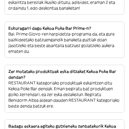
eskaintza bereziak ikusiko dituzu; adibidez, eraman 2 eta
ordaindu 1, edo deskontua banaketan!
Eskuragarri dago Kekoa Poke Bar Prime-n?
Bai. Prime Glovo-ren harpidetza-programa da, eta gure
bazkideetako batzuengandik banaketa guztiak doan
jasotzeko eta beste abantaila batzuez gozatzeko aukera
ematen du.
Zer motatako produktuak eska ditzaket Kekoa Poke Bar
dendan?
RESTAURANT kategoriako produktuak eskaintzen ditu
Kekoa Poke Bar dendak. Eman begiratu bat produktuen
goiko zerrendari, ea zer eska dezakezun. Begiratu
Benidorm Altea aldean dauden RESTAURANT kategoriako
beste denda batzuk ere.
Badago eskaera egiteko gutxieneko zenbatekorik Kekoa