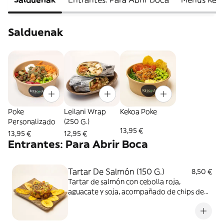
Salduenak
Poke
Leilani Wrap
Kekoa Poke
Personalizado
(250 G.)
13,95 €
13,95 €
12,95 €
Entrantes: Para Abrir Boca
Tartar De Salmón (150 G.)
8,50 €
Tartar de salmón con cebolla roja,
aguacate y soja, acompañado de chips de
plátano