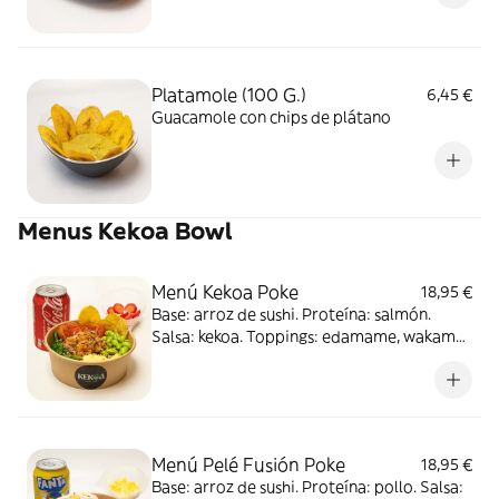
Platamole (100 G.)
6,45 €
Guacamole con chips de plátano
Menus Kekoa Bowl
Menú Kekoa Poke
18,95 €
Base: arroz de sushi. Proteína: salmón.
Salsa: kekoa. Toppings: edamame, wakame,
mango y cherry. Complementos: Sésamo y
chips de plátano. Acompañado de postre:
yogurt con frutas y refresco
Menú Pelé Fusión Poke
18,95 €
Base: arroz de sushi. Proteína: pollo. Salsa: