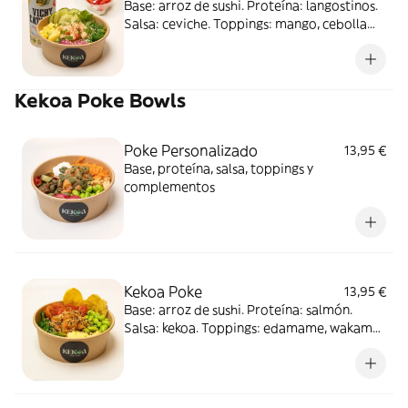
Base: arroz de sushi. Proteína: langostinos.
Salsa: ceviche. Toppings: mango, cebolla
roja, wakame y pepino. Complementos:
cilantro y masago. Acompañado de postre:
yogurt con frutas y refresco
Kekoa Poke Bowls
Poke Personalizado
13,95 €
Base, proteína, salsa, toppings y
complementos
Kekoa Poke
13,95 €
Base: arroz de sushi. Proteína: salmón.
Salsa: kekoa. Toppings: edamame, wakame,
mango y cherry. Complementos: sésamo y
chips de plátano