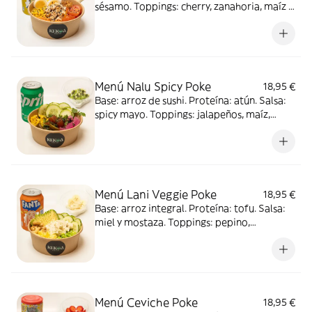
sésamo. Toppings: cherry, zanahoria, maíz y
huevo. Complementos: cebolla crunchy y
sésamo. Acompañado de postre: yogurt
con frutas y refresco
Menú Nalu Spicy Poke
18,95 €
Base: arroz de sushi. Proteína: atún. Salsa:
spicy mayo. Toppings: jalapeños, maíz,
pepino y cebolla roja. Complementos:
cilantro y wakame crunchy. Acompañado de
postre: yogurt con frutas y refresco
Menú Lani Veggie Poke
18,95 €
Base: arroz integral. Proteína: tofu. Salsa:
miel y mostaza. Toppings: pepino,
edamame, aguacate y mango.
Complementos: anacardos y masago.
Acompañado de postre: yogurt con frutas y
refresco
Menú Ceviche Poke
18,95 €