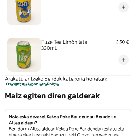
Fuze Tea Limón lata
2,50 €
330ml.
Arakatu antzeko dendak kategoria honetan:
Osasuntsua
Japoniarra
Poltsa
Maiz egiten diren galderak
Nola eska dezaket Kekoa Poke Bar dendan Benidorm
Altea aldean?
Benidorm Altea aldean Kekoa Poke Bar dendan eskatu eta
etxera ekartzea nahi baduzu, ireki Glovo-ren webgunea