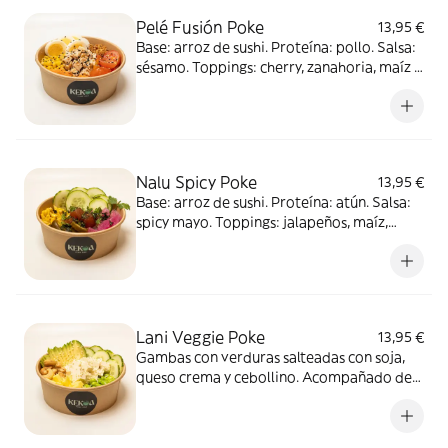
Pelé Fusión Poke
13,95 €
Base: arroz de sushi. Proteína: pollo. Salsa:
sésamo. Toppings: cherry, zanahoria, maíz y
huevo. Complementos: cebolla crunchy y
sésamo
Nalu Spicy Poke
13,95 €
Base: arroz de sushi. Proteína: atún. Salsa:
spicy mayo. Toppings: jalapeños, maíz,
pepino y cebolla roja. Complementos:
cilantro y wakame crunchy
Lani Veggie Poke
13,95 €
Gambas con verduras salteadas con soja,
queso crema y cebollino. Acompañado de
veggie chips