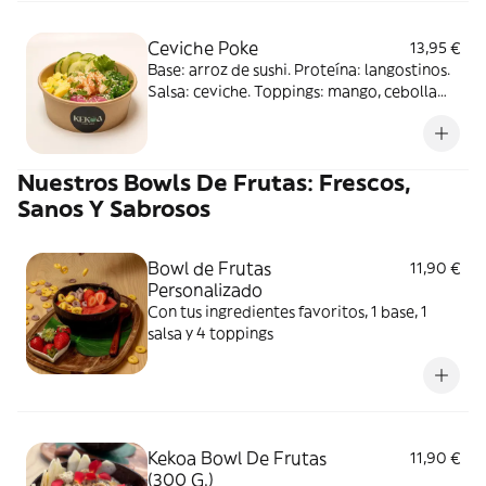
Ceviche Poke
13,95 €
Base: arroz de sushi. Proteína: langostinos.
Salsa: ceviche. Toppings: mango, cebolla
roja, wakame y pepino. Complementos:
cilantro y masago
Nuestros Bowls De Frutas: Frescos,
Sanos Y Sabrosos
Bowl de Frutas
11,90 €
Personalizado
Con tus ingredientes favoritos, 1 base, 1
salsa y 4 toppings
Kekoa Bowl De Frutas
11,90 €
(300 G.)