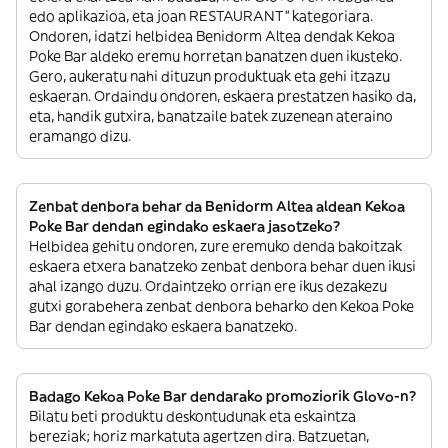
edo aplikazioa, eta joan RESTAURANT” kategoriara.
Ondoren, idatzi helbidea Benidorm Altea dendak Kekoa
Poke Bar aldeko eremu horretan banatzen duen ikusteko.
Gero, aukeratu nahi dituzun produktuak eta gehi itzazu
eskaeran. Ordaindu ondoren, eskaera prestatzen hasiko da,
eta, handik gutxira, banatzaile batek zuzenean ateraino
eramango dizu.
Zenbat denbora behar da Benidorm Altea aldean Kekoa
Poke Bar dendan egindako eskaera jasotzeko?
Helbidea gehitu ondoren, zure eremuko denda bakoitzak
eskaera etxera banatzeko zenbat denbora behar duen ikusi
ahal izango duzu. Ordaintzeko orrian ere ikus dezakezu
gutxi gorabehera zenbat denbora beharko den Kekoa Poke
Bar dendan egindako eskaera banatzeko.
Badago Kekoa Poke Bar dendarako promoziorik Glovo-n?
Bilatu beti produktu deskontudunak eta eskaintza
bereziak; horiz markatuta agertzen dira. Batzuetan,