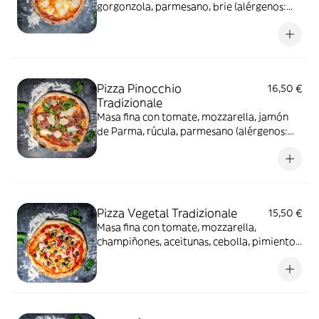
gorgonzola, parmesano, brie (alérgenos:
gluten, leche y derivados)
Pizza Pinocchio
16,50 €
Tradizionale
Masa fina con tomate, mozzarella, jamón
de Parma, rúcula, parmesano (alérgenos:
gluten, leche y derivados)
Pizza Vegetal Tradizionale
15,50 €
Masa fina con tomate, mozzarella,
champiñones, aceitunas, cebolla, pimientos,
cherry, espárragos (alérgenos: gluten, leche
y derivados)