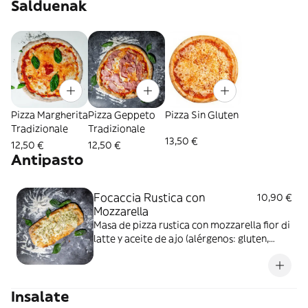
Salduenak
Pizza Margherita
Pizza Geppeto
Pizza Sin Gluten
Tradizionale
Tradizionale
13,50 €
12,50 €
12,50 €
Antipasto
Focaccia Rustica con
10,90 €
Mozzarella
Masa de pizza rustica con mozzarella fior di
latte y aceite de ajo (alérgenos: gluten,
leche y derivados)
Insalate