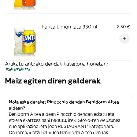
Fanta Limón lata 330ml.
2,50 €
Arakatu antzeko dendak kategoria honetan:
Italiarra
Pizza
Maiz egiten diren galderak
Nola eska dezaket Pinocchio dendan Benidorm Altea
aldean?
Benidorm Altea aldean Pinocchio dendan eskatu eta
etxera ekartzea nahi baduzu, ireki Glovo-ren webgunea
edo aplikazioa, eta joan RESTAURANT” kategoriara.
Ondoren, idatzi helbidea Benidorm Altea dendak