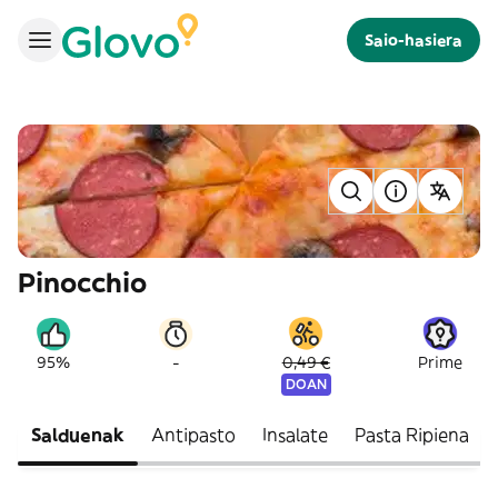
Saio-hasiera
Pinocchio
-
95%
0,49 €
Prime
DOAN
Salduenak
Antipasto
Insalate
Pasta Ripiena