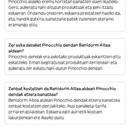
Pinocchio aldeko eremu horretan banatzen duen ikusteko.
Gero, aukeratu nahi dituzun produktuak eta gehi itzazu
eskaeran. Ordaindu ondoren, eskaera prestatzen hasiko da,
eta, handik gutxira, banatzaile batek zuzenean ateraino
eramango dizu.
Zer eska dezaket Pinocchio dendan Benidorm Altea
aldean?
Pinocchio dendak era askotako produktuak eskaintzen ditu
eskatzeko. Eman begiratu bat produktuen zerrendari eta
aukeratu zer eskatu nahi duzun Pinocchio dendan.
Zenbat kostatzen da Benidorm Altea aldean Pinocchio
dendak etxera banatzea?
Benidorm Altea aldean Pinocchio dendak etxera banatzea
zenbat kostatzen den jakiteko, ikusi banaketa-tarifa
orriaren goialdean. Eskaera egin aurretik kostuen
laburpenean ere ikusiko duzu.