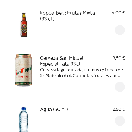
Kopparberg Frutas Mixta
4,00 €
(33 cl.)
Cerveza San Miguel
3,50 €
Especial Lata 33cl.
Cerveza lager dorada, cremosa y fresca de
5,4% de alcohol. Con notas frutales y un
sabor equilibrado, disfrútala consumiendo
entre 4-6ºC.
Agua (50 cl.)
2,50 €