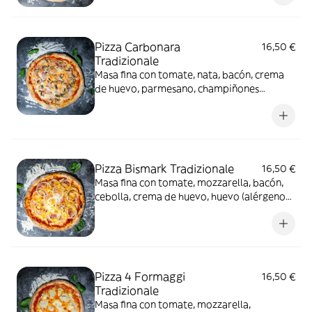
Pizza Carbonara
16,50 €
Tradizionale
Masa fina con tomate, nata, bacón, crema
de huevo, parmesano, champiñones
(alérgenos: gluten, leche y derivados,
huevos y derivados)
Pizza Bismark Tradizionale
16,50 €
Masa fina con tomate, mozzarella, bacón,
cebolla, crema de huevo, huevo (alérgenos:
gluten, leche y derivados, huevo y
derivados)
Pizza 4 Formaggi
16,50 €
Tradizionale
Masa fina con tomate, mozzarella,