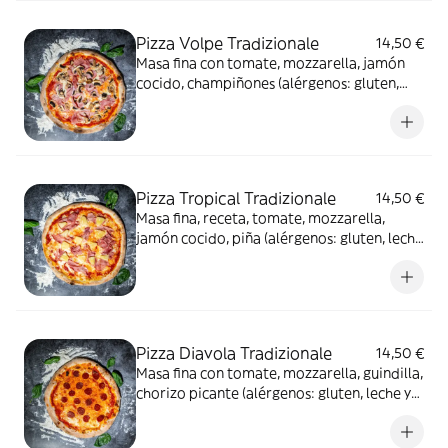
Pizza Volpe Tradizionale
14,50 €
Masa fina con tomate, mozzarella, jamón
cocido, champiñones (alérgenos: gluten,
leche y derivados)
Pizza Tropical Tradizionale
14,50 €
Masa fina, receta, tomate, mozzarella,
jamón cocido, piña (alérgenos: gluten, leche
y derivados)
Pizza Diavola Tradizionale
14,50 €
Masa fina con tomate, mozzarella, guindilla,
chorizo picante (alérgenos: gluten, leche y
derivados)