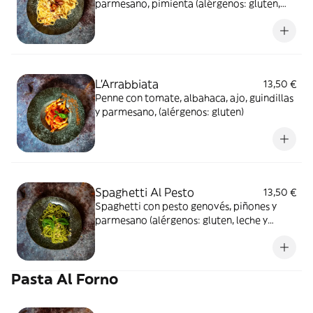
parmesano, pimienta (alérgenos: gluten,
leche y derivados, huevos y derivados)
L'Arrabbiata
13,50 €
Penne con tomate, albahaca, ajo, guindillas
y parmesano, (alérgenos: gluten)
Spaghetti Al Pesto
13,50 €
Spaghetti con pesto genovés, piñones y
parmesano (alérgenos: gluten, leche y
derivados, frutos de cascara)
Pasta Al Forno