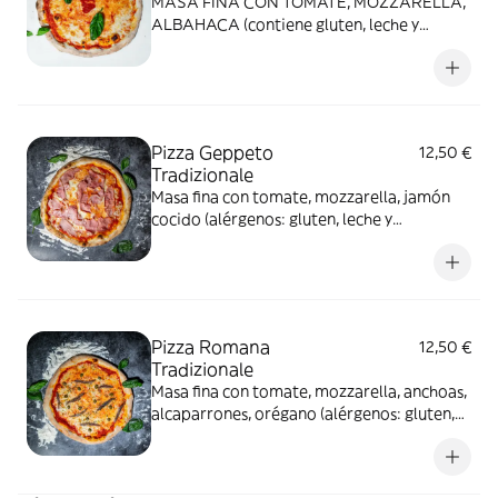
MASA FINA CON TOMATE, MOZZARELLA,
ALBAHACA (contiene gluten, leche y
derivados)
Pizza Geppeto
12,50 €
Tradizionale
Masa fina con tomate, mozzarella, jamón
cocido (alérgenos: gluten, leche y
derivados)
Pizza Romana
12,50 €
Tradizionale
Masa fina con tomate, mozzarella, anchoas,
alcaparrones, orégano (alérgenos: gluten,
leche y derivados, pescado)