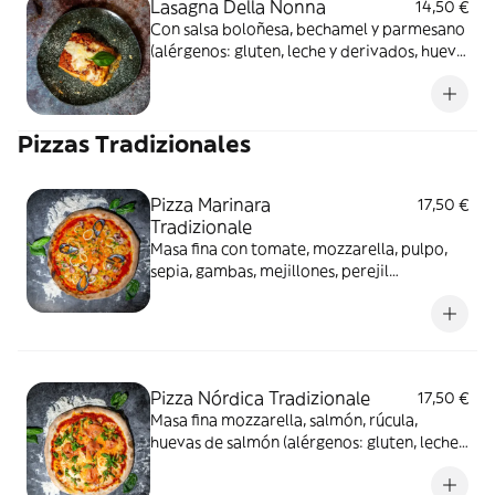
Lasagna Della Nonna
14,50 €
Con salsa boloñesa, bechamel y parmesano
(alérgenos: gluten, leche y derivados, huevo
y derivados, frutos de cascara, apio y
derivados)
Pizzas Tradizionales
Pizza Marinara
17,50 €
Tradizionale
Masa fina con tomate, mozzarella, pulpo,
sepia, gambas, mejillones, perejil
(alérgenos: gluten, leche y derivados)
Pizza Nórdica Tradizionale
17,50 €
Masa fina mozzarella, salmón, rúcula,
huevas de salmón (alérgenos: gluten, leche
y derivados, pescado)