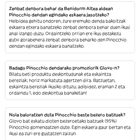
Zenbat denbora behar da Benidorm Altea aldean
Pinocchio dendan egindako eskaera jasotzeko?
Helbidea gehitu ondoren, zure eremuko denda bakoitzak
eskaera etxera banatzeko zenbat denbora behar duen ikusi
ahal izango duzu. Ordaintzeko orrian ere ikus dezakezu
gutxi gorabehera zenbat denbora beharko den Pinocchio
dendan egindako eskaera banatzeko.
Badago Pinocchio dendarako promoziorik Glovo-n?
Bilatu beti produktu deskontudunak eta eskaintza
bereziak; horiz markatuta agertzen dira. Batzuetan,
eskaintza bereziak ikusiko dituzu; adibidez, eraman 2 eta
ordaindu 1, edo deskontua banaketan!
Nola baloratzen dute Pinocchio beste bezero batzuek?
Glovo bat eskatu dioten bezeroetako batzuek (95%)
Pinocchio gomendatzen dute. Egin eskaera gaur bertan eta
ikusi ea zuri ere gustatzen zaizun.