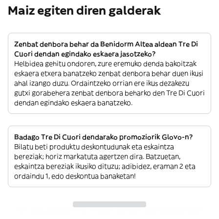
Maiz egiten diren galderak
Zenbat denbora behar da Benidorm Altea aldean Tre Di
Cuori dendan egindako eskaera jasotzeko?
Helbidea gehitu ondoren, zure eremuko denda bakoitzak
eskaera etxera banatzeko zenbat denbora behar duen ikusi
ahal izango duzu. Ordaintzeko orrian ere ikus dezakezu
gutxi gorabehera zenbat denbora beharko den Tre Di Cuori
dendan egindako eskaera banatzeko.
Badago Tre Di Cuori dendarako promoziorik Glovo-n?
Bilatu beti produktu deskontudunak eta eskaintza
bereziak; horiz markatuta agertzen dira. Batzuetan,
eskaintza bereziak ikusiko dituzu; adibidez, eraman 2 eta
ordaindu 1, edo deskontua banaketan!
Noiz eska dezaket Tre Di Cuori dendan etxera banatzeko?