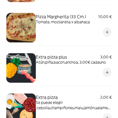
Pizza Margherita (33 Cm.)
10,00 €
Tomate, mozzarella y albahaca
Extra pizza plus
3,00 €
Atún,piña,bacon,anchoa, 3,00€ cadauno
Extra pizza
2,00 €
Se puede elegir
:cebolla,champiñones,mais,jamón,salame,h
uevo(2,00€ cada uno)