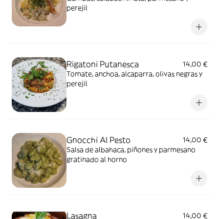
perejil
Rigatoni Putanesca
14,00 €
Tomate, anchoa, alcaparra, olivas negras y
perejil
Gnocchi Al Pesto
14,00 €
Salsa de albahaca, piñones y parmesano
gratinado al horno
Lasagna
14,00 €