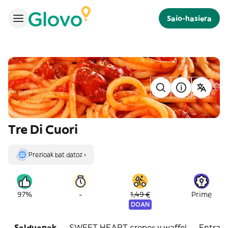
Saio-hasiera
Tre Di Cuori
Prezioak bat datoz ›
-
97%
1,49 €
Prime
DOAN
Salduenak
SWEET HEART crepes y waffel
Entran