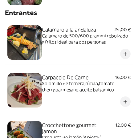
Entrantes
Calamaro a la andaluza
24,00 €
Calamaro de 500/600 grammi rebolzado
y fritos ideal para dos personas
Carpaccio De Carne
16,00 €
Solomillo de ternera,rúcula,tomate
cherry,parmesano,aceite balsamico
Crocchettone gourmet
12,00 €
jamon
Croqueta de jamón (3 piezas)