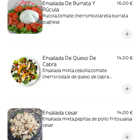
Ensalada De Burrata Y
16,00 €
Rúcula
Rucola,tomate cherry,mozzarella burrata
pugliese
Ensalada De Queso De
14,00 €
Cabra
Ensalada mixta,cebolla,tomate
cherry,rodaje de queso de cabra
flambeado,frutos secos y miel
Ensalada cesar
14,00 €
Ensalada mixta,pepitas de pollo fritos,salsa
cesar