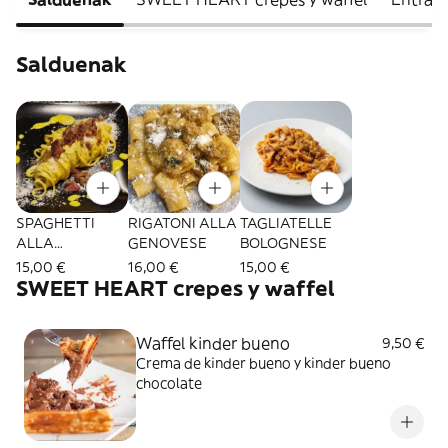
Salduenak
SPAGHETTI
RIGATONI ALLA
TAGLIATELLE
ALLA
GENOVESE
BOLOGNESE
CARBONARA
15,00 €
16,00 €
15,00 €
autentica
SWEET HEART crepes y waffel
Waffel kinder bueno
9,50 €
Crema de kinder bueno y kinder bueno
chocolate