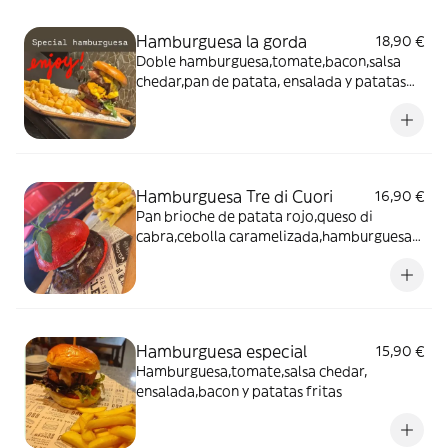
Hamburguesa la gorda
18,90 €
Doble hamburguesa,tomate,bacon,salsa
chedar,pan de patata, ensalada y patatas
fritas
Hamburguesa Tre di Cuori
16,90 €
Pan brioche de patata rojo,queso di
cabra,cebolla caramelizada,hamburguesa
de vacuno 180 grammi,salsa de
trufa,guarnición de patatas fritas.
Hamburguesa especial
15,90 €
Hamburguesa,tomate,salsa chedar,
ensalada,bacon y patatas fritas