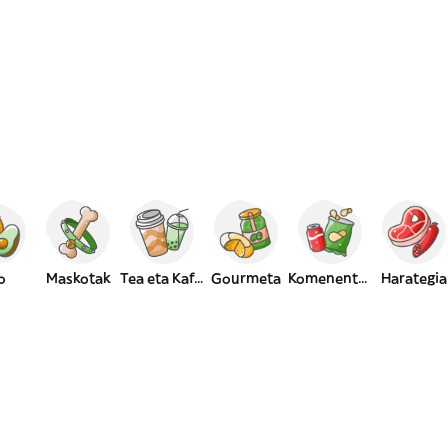
o
Maskotak
Tea eta Kafea
Gourmeta
Komenentzia
Harategia