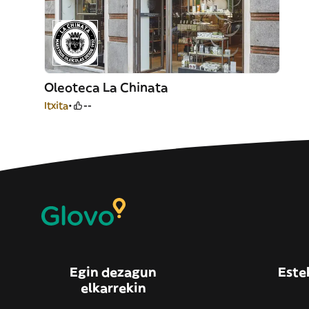
Oleoteca La Chinata
Itxita
--
Egin dezagun
Este
elkarrekin