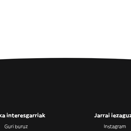
ka interesgarriak
Jarrai iezagu
Guri buruz
Instagram