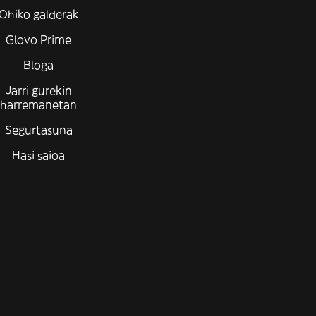
Ohiko galderak
Glovo Prime
Bloga
Jarri gurekin
harremanetan
Segurtasuna
Hasi saioa