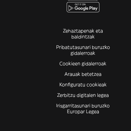
Zehaztapenak eta
baldintzak
Pribatutasunari buruzko
gidalerroak
Cookieen gidalerroak
Arauak betetzea
Konfiguratu cookieak
Zerbitzu digitalen legea
Irisgarritasunari buruzko
Europar Legea