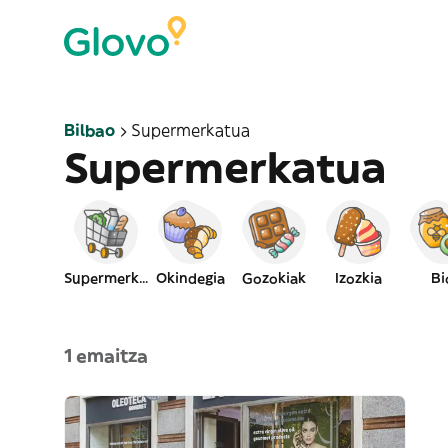
Bilbao
Supermerkatua
Supermerkatua
Supermerkatua
Okindegia
Gozokiak
Izozkia
Bi
1 emaitza