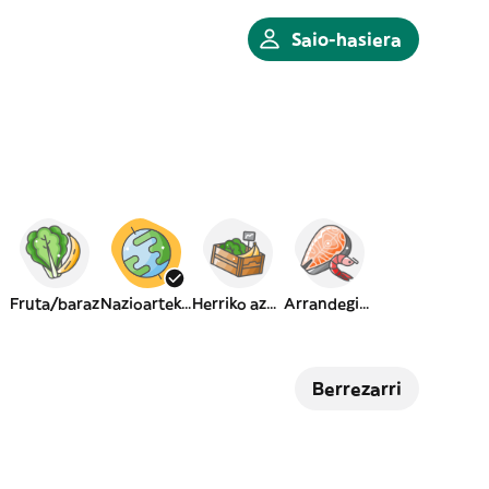
Saio-hasiera
Fruta/baraz
Nazioartekoa
Herriko azoka
Arrandegiak
Berrezarri