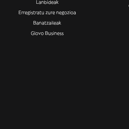
Lanbideak
Erregistratu zure negozioa
Banatzaileak
Glovo Business