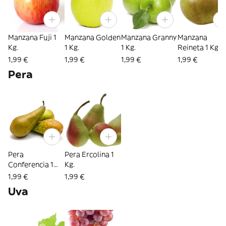
Manzana Fuji 1
Manzana Golden
Manzana Granny
Manzana
Kg.
1 Kg.
1 Kg.
Reineta 1 Kg.
1,99 €
1,99 €
1,99 €
1,99 €
Pera
Pera
Pera Ercolina 1
Conferencia 1
Kg.
Kg.
1,99 €
1,99 €
Uva