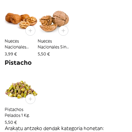
Nueces
Nueces
Nacionales
Nacionales Sin
Peladas 250 Gr.
Pelar 1 Kg.
3,99 €
5,50 €
Pistacho
Pistachos
Pelados 1 Kg.
5,50 €
Arakatu antzeko dendak kategoria honetan: