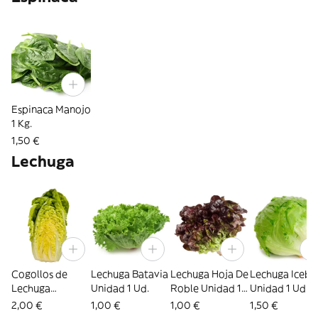
Espinaca Manojo
1 Kg.
1,50 €
Lechuga
Cogollos de
Lechuga Batavia
Lechuga Hoja De
Lechuga Icebe
Lechuga
Unidad 1 Ud.
Roble Unidad 1
Unidad 1 Ud.
Paquete 2 Ud.
Ud.
2,00 €
1,00 €
1,00 €
1,50 €