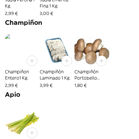
Kg.
Fina 1 Kg.
2,99 €
3,00 €
Champiñon
Champiñon
Champiñón
Champiñón
Entero1 Kg.
Laminado 1 Kg.
Portobello
Bandeja 1 Ud.
2,99 €
3,99 €
1,80 €
Apio