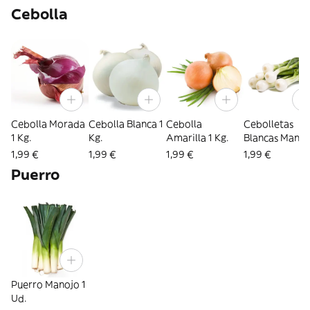
Cebolla
Cebolla Morada
Cebolla Blanca 1
Cebolla
Cebolletas
1 Kg.
Kg.
Amarilla 1 Kg.
Blancas Manoj
Ud.
1,99 €
1,99 €
1,99 €
1,99 €
Puerro
Puerro Manojo 1
Ud.