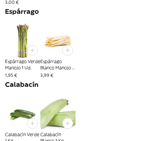
3,00 €
Espárrago
Espárrago Verde
Espárrago
Manojo 1 Ud.
Blanco Manojo 1
Kg.
1,95 €
3,99 €
Calabacín
Calabacín Verde
Calabacín
1 Kg.
Blanco 1 Kg.