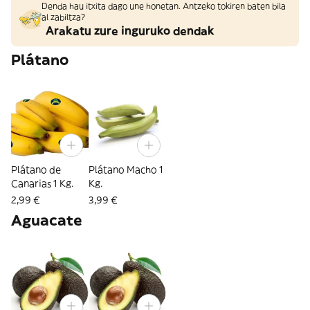
Denda hau itxita dago une honetan. Antzeko tokiren baten bila
al zabiltza?
Arakatu zure inguruko dendak
Plátano
Plátano de
Plátano Macho 1
Canarias 1 Kg.
Kg.
2,99 €
3,99 €
Aguacate