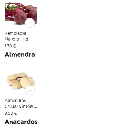
Remolacha
Manojo 1 Ud.
1,70 €
Almendra
Almendras
Crudas Sin Piel 1
Kg.
9,50 €
Anacardos