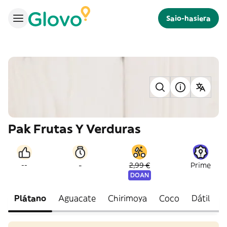
Saio-hasiera
Pak Frutas Y Verduras
-
--
2,99 €
Prime
DOAN
Plátano
Aguacate
Chirimoya
Coco
Dátil
F