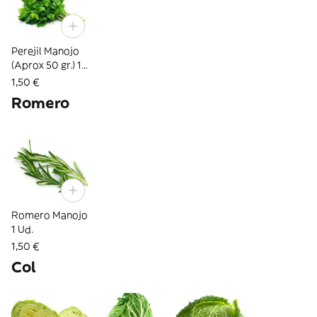
Perejil Manojo
(Aprox 50 gr.) 1
Ud.
1,50 €
Romero
Romero Manojo
1 Ud.
1,50 €
Col