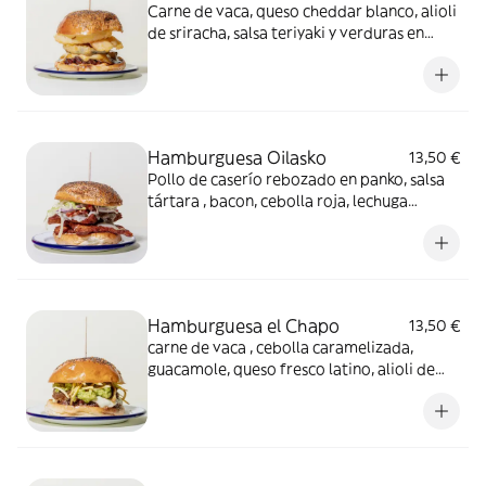
Carne de vaca, queso cheddar blanco, alioli
de sriracha, salsa teriyaki y verduras en
tempura
Hamburguesa Oilasko
13,50 €
Pollo de caserío rebozado en panko, salsa
tártara , bacon, cebolla roja, lechuga
iceberg y queso gruyere El pollo no es apto
para celíacos.
Hamburguesa el Chapo
13,50 €
carne de vaca , cebolla caramelizada,
guacamole, queso fresco latino, alioli de
chipotle y patatas paja