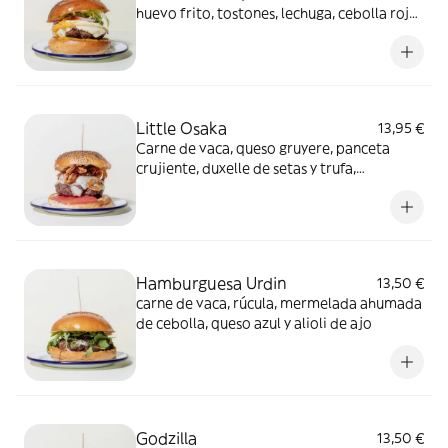
huevo frito, tostones, lechuga, cebolla roja,
crema de ají amarillo
Little Osaka
13,95 €
Carne de vaca, queso gruyere, panceta
crujiente, duxelle de setas y trufa,
mayonesa japonesa de Togarashi y
tomate confitado
Hamburguesa Urdin
13,50 €
carne de vaca, rúcula, mermelada ahumada
de cebolla, queso azul y alioli de ajo
Godzilla
13,50 €