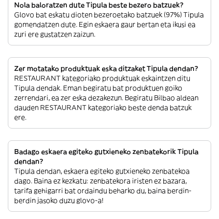
Nola baloratzen dute Tipula beste bezero batzuek?
Glovo bat eskatu dioten bezeroetako batzuek (97%) Tipula
gomendatzen dute. Egin eskaera gaur bertan eta ikusi ea
zuri ere gustatzen zaizun.
Zer motatako produktuak eska ditzaket Tipula dendan?
RESTAURANT kategoriako produktuak eskaintzen ditu
Tipula dendak. Eman begiratu bat produktuen goiko
zerrendari, ea zer eska dezakezun. Begiratu Bilbao aldean
dauden RESTAURANT kategoriako beste denda batzuk
ere.
Badago eskaera egiteko gutxieneko zenbatekorik Tipula
dendan?
Tipula dendan, eskaera egiteko gutxieneko zenbatekoa
dago. Baina ez kezkatu: zenbatekora iristen ez bazara,
tarifa gehigarri bat ordaindu beharko du, baina berdin-
berdin jasoko duzu glovo-a!