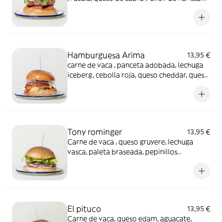
La carne de cordero no es apa para celiacos
Hamburguesa Arima
13,95 €
carne de vaca , panceta adobada, lechuga
iceberg, cebolla roja, queso cheddar, queso
de iraty y salsa secreta
Tony rominger
13,95 €
Carne de vaca , queso gruyere, lechuga
vasca, paleta braseada, pepinillos
encurtidos , alioli de chalota.
El pituco
13,95 €
Carne de vaca, queso edam, aguacate,