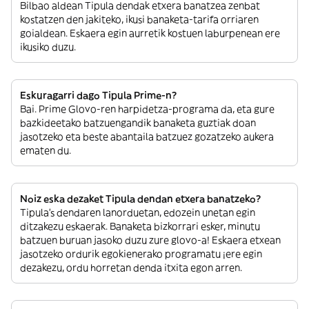
Bilbao aldean Tipula dendak etxera banatzea zenbat
kostatzen den jakiteko, ikusi banaketa-tarifa orriaren
goialdean. Eskaera egin aurretik kostuen laburpenean ere
ikusiko duzu.
Eskuragarri dago Tipula Prime-n?
Bai. Prime Glovo-ren harpidetza-programa da, eta gure
bazkideetako batzuengandik banaketa guztiak doan
jasotzeko eta beste abantaila batzuez gozatzeko aukera
ematen du.
Noiz eska dezaket Tipula dendan etxera banatzeko?
Tipula’s dendaren lanorduetan, edozein unetan egin
ditzakezu eskaerak. Banaketa bizkorrari esker, minutu
batzuen buruan jasoko duzu zure glovo-a! Eskaera etxean
jasotzeko ordurik egokienerako programatu ¡ere egin
dezakezu, ordu horretan denda itxita egon arren.