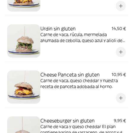
queso de Iraty y salsa secreta. El plan
contiene harina de sarraceno, de arroz y de
legumbre. Las burgers de la otra sección
pueden contener gluten o trazas de gluten.
Urdin sin gluten
14,50 €
Carne de vaca, rúcula, mermelada
ahumada de cebolla, queso azul y alioli de
ajo El plan contiene harina de sarraceno,
harina de arroz y harina de legumbre. Las
burgers de la otra sección pueden
contender gluten o trazas de gluten.
Cheese Panceta sin gluten
10,95 €
Carne de vaca, queso cheddar y nuestra
receta de panceta adobada al horno.
Cheeseburger sin gluten
9,95 €
Carne de vaca y queso cheddar El plan
contiene harina de sarraceno, de arroz y de