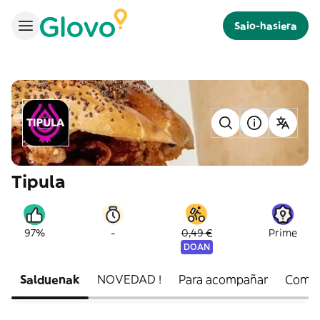
Saio-hasiera
Tipula
-
97%
0,49 €
Prime
DOAN
Salduenak
NOVEDAD !
Para acompañar
Comb