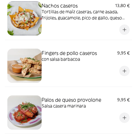
Nachos caseros
13,80 €
Tortillas de maíz caseras, carne asada,
frijoles, guacamole, pico de gallo, queso
derretido y crema agria.
Fingers de pollo caseros
9,95 €
con salsa barbacoa
Palos de queso provolone
9,95 €
Salsa casera marinara