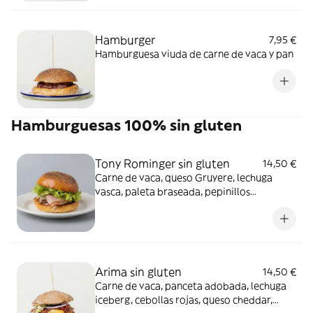
Hamburger
7,95 €
Hamburguesa viuda de carne de vaca y pan
Hamburguesas 100% sin gluten
Tony Rominger sin gluten
14,50 €
Carne de vaca, queso Gruyere, lechuga
vasca, paleta braseada, pepinillos
encurtidos y alioli de chalota. El plan
contiene harina de sarraceno, de arroz y de
legumbre. Las burgers de la otra sección
pueden contener gluten o trazas de gluten.
Arima sin gluten
14,50 €
Carne de vaca, panceta adobada, lechuga
iceberg, cebollas rojas, queso cheddar,