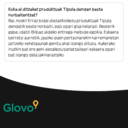
Eska al ditzaket produktuak Tipula dendan beste
norbaitentzat?
Bai, noski! Erraz bidal diezazkiokezu produktuak Tipula
dendatik beste norbaiti, edo opari gisa helarazi. Besterik
gabe, idatzi Bilbao aldeko entrega-helbide egokia. Eskaera
berretsi aurretik, jasoko duen pertsonarekin harremanetan
jartzeko xehetasunak gehitu ahal izango dituzu. Aukerako
iruzkin bat ere gehi dezakezu banatzaileari eskaera opari
bat izango dela jakinarazteko.