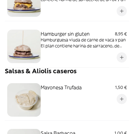
legumbre. Las burgers de la otra sección
pueden contener gluten o trazas de gluten.
Hamburger sin gluten
8,95 €
Hamburguesa viuda de carne de vaca y pan
El plan contiene harina de sarraceno, de
arroz y de legumbre. Las burgers de la otra
sección pueden contener gluten o trazas de
gluten.
Salsas & Aliolis caseros
Mayonesa Trufada
1,50 €
Salsa Barbacoa
1,00 €