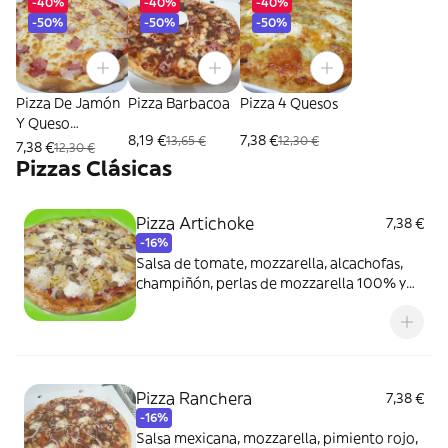
-40%
-40%
-40%
-50%
-50%
-50%
Pizza De Jamón
Pizza Barbacoa
Pizza 4 Quesos
Y Queso
8,19 €
7,38 €
13,65 €
12,30 €
Mozzarella
7,38 €
12,30 €
Pizzas Clásicas
Pizza Artichoke
7,38 €
-16%
Salsa de tomate, mozzarella, alcachofas,
champiñón, perlas de mozzarella 100% y
extra queso
Pizza Ranchera
7,38 €
-16%
Salsa mexicana, mozzarella, pimiento rojo,