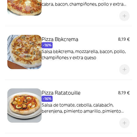
cabra, bacon, champiñones, pollo y extra
queso
Pizza Bbkcrema
8,19 €
-16%
Salsa bbkcrema, mozzarella, bacon, pollo,
champiñones y extra queso
Pizza Ratatouille
8,19 €
-16%
Salsa de tomate, cebolla, calabacín,
berenjena, pimiento amarillo, pimiento
rojo, aceite de oliva extra virgen y orégano.
(Sin queso)