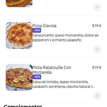
pesto y cheddar
Pizza Diavola
8,19 €
-16%
Salsa picante, queso mozzarella, doble de
pepperoni y pimiento jalapeño
Pizza Ratatouille Con
8,19 €
Mozzarella
-16%
Salsa de tomate, queso mozzarella,
calabacín, berenjena, cebolla natural y
doble de pimiento rojo
Complementos