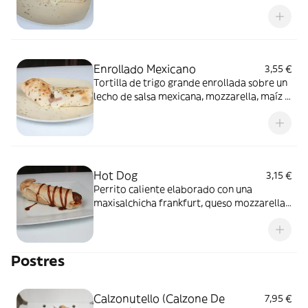
Enrollado Mexicano
3,55 €
Tortilla de trigo grande enrollada sobre un
lecho de salsa mexicana, mozzarella, maíz y
pollo
Hot Dog
3,15 €
Perrito caliente elaborado con una
maxisalchicha frankfurt, queso mozzarella
y masa de pizza
Postres
Calzonutello (Calzone De
7,95 €