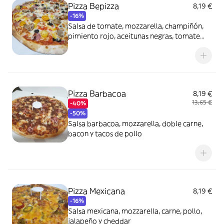
Pizza Bepizza
8,19 €
-16%
Salsa de tomate, mozzarella, champiñón,
pimiento rojo, aceitunas negras, tomate
cherry y bacon
Pizza Barbacoa
8,19 €
13,65 €
-40%
-50%
Salsa barbacoa, mozzarella, doble carne,
bacon y tacos de pollo
Pizza Mexicana
8,19 €
-16%
Salsa mexicana, mozzarella, carne, pollo,
jalapeño y cheddar