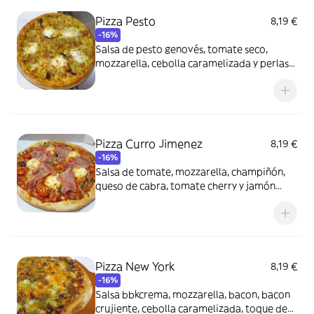
Pizza Pesto
8,19 €
-16%
Salsa de pesto genovés, tomate seco,
mozzarella, cebolla caramelizada y perlas
de mozzarella
Pizza Curro Jimenez
8,19 €
-16%
Salsa de tomate, mozzarella, champiñón,
queso de cabra, tomate cherry y jamón
serrano curado
Pizza New York
8,19 €
-16%
Salsa bbkcrema, mozzarella, bacon, bacon
crujiente, cebolla caramelizada, toque de