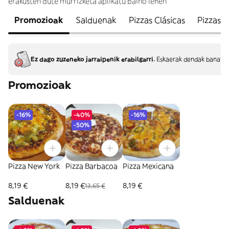
erakusten dute murrizketa aplikatu baino lehen
Promozioak
Salduenak
Pizzas Clásicas
Pizzas E
Ez dago zuzeneko jarraipenik erabilgarri.
Eskaerak dendak banatze
Promozioak
-16%
-40%
-16%
-50%
Pizza New York
Pizza Barbacoa
Pizza Mexicana
8,19 €
8,19 €
8,19 €
13,65 €
Salduenak