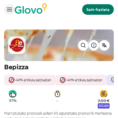
Saio-hasiera
Bepizza
-40% artikulu batzuetan
-40% artikulu batzuetan
-
97%
2,00 €
DOAN
Marratutako prezioek azken 30 egunetako preziorik merkeena