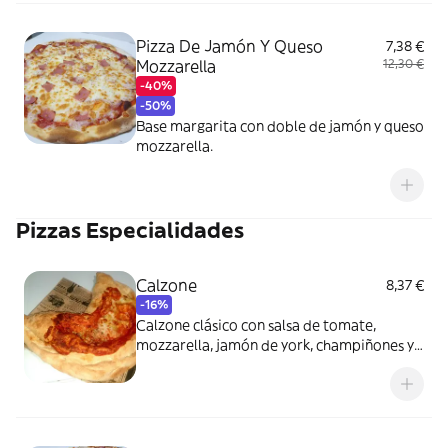
Pizza De Jamón Y Queso
7,38 €
Mozzarella
12,30 €
-40%
-50%
Base margarita con doble de jamón y queso
mozzarella.
Pizzas Especialidades
Calzone
8,37 €
-16%
Calzone clásico con salsa de tomate,
mozzarella, jamón de york, champiñones y
perlas de mozzarella