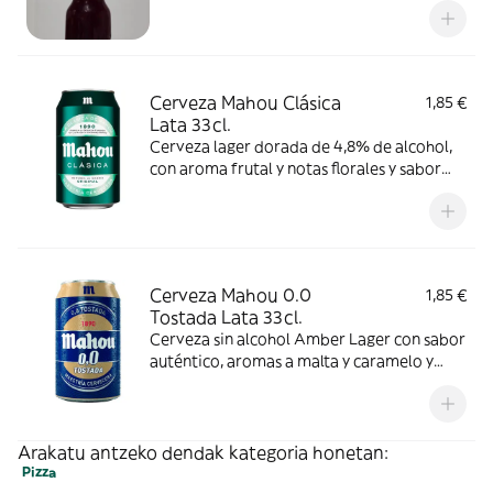
Cerveza Mahou Clásica
1,85 €
Lata 33cl.
Cerveza lager dorada de 4,8% de alcohol,
con aroma frutal y notas florales y sabor
suave y refrescante. Se recomienda
consumir entre 4º y 6º C.
Cerveza Mahou 0.0
1,85 €
Tostada Lata 33cl.
Cerveza sin alcohol Amber Lager con sabor
auténtico, aromas a malta y caramelo y
espuma densa. Se recomienda consumir
entre 4º y 6º C.
Arakatu antzeko dendak kategoria honetan:
Pizza