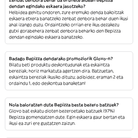
dendan egindako eskaera jasotzeko?
Helbidea gehitu ondoren, zure eremuko denda bakoitzak
eskaera etxera banatzeko zenbat denbora behar duen ikusi
ahal izango duzu. Ordaintzeko orrian ere ikus dezakezu
gutxi gorabehera zenbat denbora beharko den Bepizza
dendan egindako eskaera banatzeko.
Badago Bepizza dendarako promoziorik Glovo-n?
Bilatu beti produktu deskontudunak eta eskaintza
bereziak; horiz markatuta agertzen dira. Batzuetan,
eskaintza bereziak ikusiko dituzu; adibidez, eraman 2 eta
ordaindu 1, edo deskontua banaketan!
Nola baloratzen dute Bepizza beste bezero batzuek?
Glovo bat eskatu dioten bezeroetako batzuek (97%)
Bepizza gomendatzen dute. Egin eskaera gaur bertan eta
ikusi ea zuri ere gustatzen zaizun.