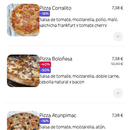
Pizza Corralito
7,38 €
-16%
Salsa de tomate, mozzarella, pollo, maíz,
salchicha frankfurt y tomate cherry
Pizza Boloñesa
7,38 €
12,30 €
-40%
-50%
Salsa de tomate, mozzarella, doble carne,
cebolla natural y bacon
Pizza Atunpimac
7,38 €
-16%
Salsa de tomate, mozzarella, atún,