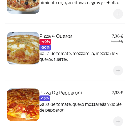
pimiento rojo, aceitunas negras y cebolla
natural
Pizza 4 Quesos
7,38 €
12,30 €
-40%
-50%
Salsa de tomate, mozzarella, mezcla de 4
quesos fuertes
Pizza De Pepperoni
7,38 €
-16%
Salsa de tomate, queso mozzarella y doble
de pepperoni