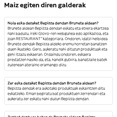
Maiz egiten diren galderak
Nola eska dezaket Bepizza dendan Brunete aldean?
Brunete aldean Bepizza dendan eskatu eta etxera ekartzea
nahi baduzu, ireki Glovo-ren webgunea edo aplikazioa, eta
joan RESTAURANT” kategoriara. Ondoren, idatzi helbidea
Brunete dendak Bepizza aldeko eremu horretan banatzen
duen ikusteko. Gero, aukeratu nahi dituzun produktuak eta
gehi itzazu eskaeran. Ordaindu ondoren, eskaera
prestatzen hasiko da, eta, handik gutxira, banatzaile batek
zuzenean ateraino eramango dizu.
Zer eska dezaket Bepizza dendan Brunete aldean?
Bepizza dendak era askotako produktuak eskaintzen ditu
eskatzeko. Eman begiratu bat produktuen zerrendari eta
aukeratu zer eskatu nahi duzun Bepizza dendan.
Zenbat denbora behar da Brunete aldean Bepizza