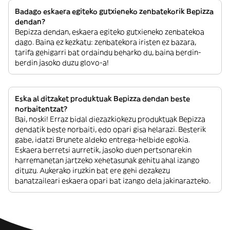
Badago eskaera egiteko gutxieneko zenbatekorik Bepizza
dendan?
Bepizza dendan, eskaera egiteko gutxieneko zenbatekoa
dago. Baina ez kezkatu: zenbatekora iristen ez bazara,
tarifa gehigarri bat ordaindu beharko du, baina berdin-
berdin jasoko duzu glovo-a!
Eska al ditzaket produktuak Bepizza dendan beste
norbaitentzat?
Bai, noski! Erraz bidal diezazkiokezu produktuak Bepizza
dendatik beste norbaiti, edo opari gisa helarazi. Besterik
gabe, idatzi Brunete aldeko entrega-helbide egokia.
Eskaera berretsi aurretik, jasoko duen pertsonarekin
harremanetan jartzeko xehetasunak gehitu ahal izango
dituzu. Aukerako iruzkin bat ere gehi dezakezu
banatzaileari eskaera opari bat izango dela jakinarazteko.