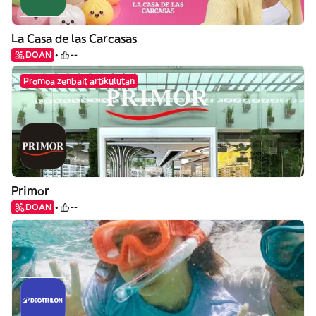
La Casa de las Carcasas
DOAN
--
Promoa zenbait artikulutan
Primor
DOAN
--