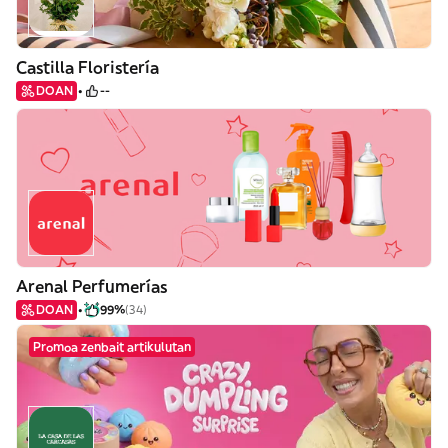
Castilla Floristería
DOAN
--
Arenal Perfumerías
DOAN
99%
(34)
Promoa zenbait artikulutan