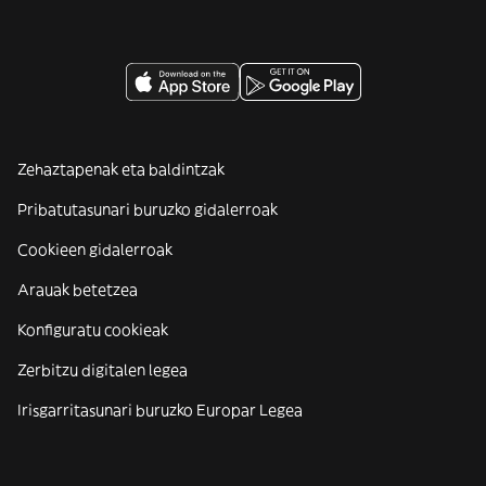
Zehaztapenak eta baldintzak
Pribatutasunari buruzko gidalerroak
Cookieen gidalerroak
Arauak betetzea
Konfiguratu cookieak
Zerbitzu digitalen legea
Irisgarritasunari buruzko Europar Legea