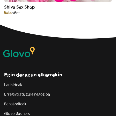
Shiva Sex Shop
Itxita
--
Egin dezagun elkarrekin
Lanbideak
Erregistratu zure negozioa
Banatzaileak
Glovo Business