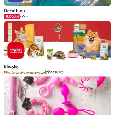
Decathlon
DOAN
--
Kiwoko
Bihar(e)tarako programatu
100%
(30)