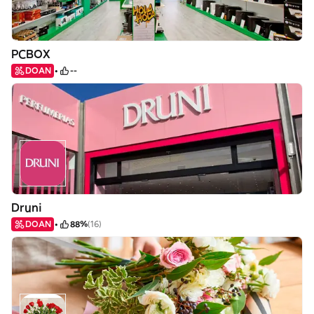
PCBOX
DOAN
--
Druni
DOAN
88%
(16)