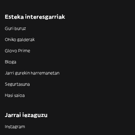
Esteka interesgarriak
Guri buruz
Ohiko galderak
Glovo Prime
Bloga
Jarri gurekin harremanetan
Segurtasuna
Hasi saioa
Jarrai iezaguzu
Instagram