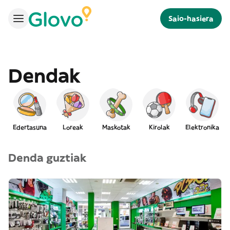
Saio-hasiera
Dendak
Edertasuna
Loreak
Maskotak
Kirolak
Elektronika
Denda guztiak