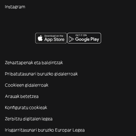
Instagram
Zehaztapenak eta baldintzak
Pribatutasunari buruzko gidalerroak
Cookieen gidalerroak
Arauak betetzea
Konfiguratu cookieak
Zerbitzu digitalen legea
Irisgarritasunari buruzko Europar Legea