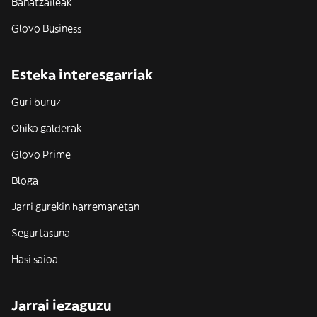
Banatzaileak
Glovo Business
Esteka interesgarriak
Guri buruz
Ohiko galderak
Glovo Prime
Bloga
Jarri gurekin harremanetan
Segurtasuna
Hasi saioa
Jarrai iezaguzu