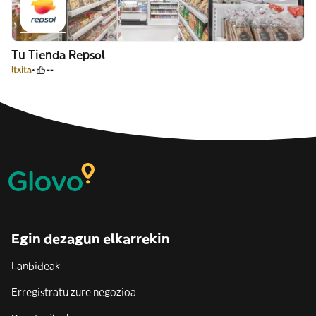
Tu Tienda Repsol
Itxita
--
Egin dezagun elkarrekin
Lanbideak
Erregistratu zure negozioa