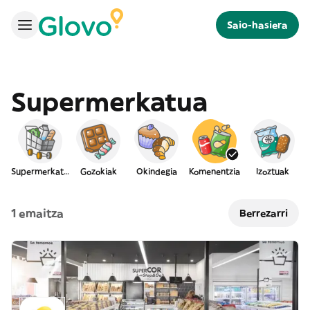
Saio-hasiera
Supermerkatua
Supermerkatua
Gozokiak
Okindegia
Komenentzia
Izoztuak
1 emaitza
Berrezarri