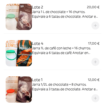
Lote 2
20,00 €
Jarra 1 L de chocolate + 16 churros.
Equivale a 6 tazas de chocolate. Anotar en
observaciones la cantidad y el tamaño de
los churros. Siendo siempre la cantidad
máxima de 16. Por ejemplo: 10 grandes y 6
pequeños.
Lote 4
17,00 €
Jarra 1L de café con leche + 16 churros.
Equivale a 6 tazas de café Anotar en
observaciones la cantidad y el tamaño de
los churros. Siendo siempre la cantidad
máxima de 16. Por ejemplo: 6 grandes y 10
pequeños.
Lote 1
12,00 €
Jarra 1/2L de chocolate + 8 churros.
Equivale a 3 tazas de chocolate. Anotar en
observaciones o alergias la cantidad y el
tamaño de los churros. Siendo siempre la
cantidad máxima de 8 Por ejemplo: 4