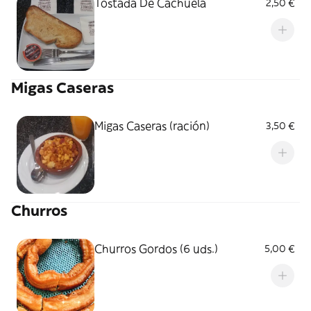
Tostada De Cachuela
2,50 €
Migas Caseras
Migas Caseras (ración)
3,50 €
Churros
Churros Gordos (6 uds.)
5,00 €