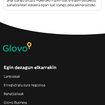
ahal izango dituzu. Aukerako iruzkin bat ere gehi dezakezu
banatzaileari eskaera opari bat izango dela jakinarazteko.
Egin dezagun elkarrekin
Lanbideak
Erregistratu zure negozioa
Banatzaileak
Glovo Business