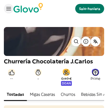
Saio-hasiera
Churrería Chocolatería J.Carlos
-
--
0,49 €
Prime
DOAN
Tostadas
Migas Caseras
Churros
Bebidas Sin Al