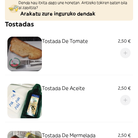
Denda hau itxita dago une honetan. Antzeko tokiren baten bila
al zabiltza?
Arakatu zure inguruko dendak
Tostadas
Tostada De Tomate
2,50 €
Tostada De Aceite
2,50 €
Tostada De Mermelada
2,50 €