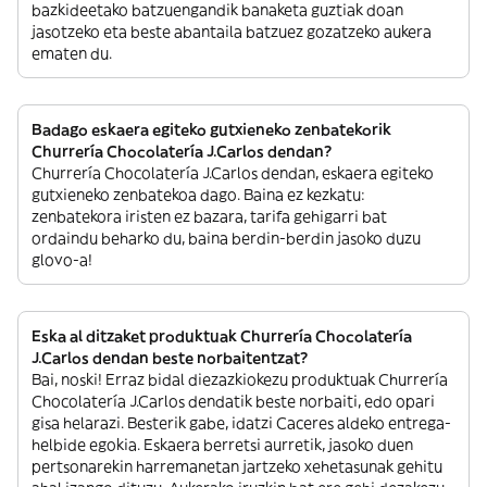
bazkideetako batzuengandik banaketa guztiak doan
jasotzeko eta beste abantaila batzuez gozatzeko aukera
ematen du.
Badago eskaera egiteko gutxieneko zenbatekorik
Churrería Chocolatería J.Carlos dendan?
Churrería Chocolatería J.Carlos dendan, eskaera egiteko
gutxieneko zenbatekoa dago. Baina ez kezkatu:
zenbatekora iristen ez bazara, tarifa gehigarri bat
ordaindu beharko du, baina berdin-berdin jasoko duzu
glovo-a!
Eska al ditzaket produktuak Churrería Chocolatería
J.Carlos dendan beste norbaitentzat?
Bai, noski! Erraz bidal diezazkiokezu produktuak Churrería
Chocolatería J.Carlos dendatik beste norbaiti, edo opari
gisa helarazi. Besterik gabe, idatzi Caceres aldeko entrega-
helbide egokia. Eskaera berretsi aurretik, jasoko duen
pertsonarekin harremanetan jartzeko xehetasunak gehitu