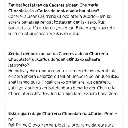
Zenbat kostatzen da Caceres aldean Churrería
Chocolatería J.Carlos dendak etxera banatzea?
Caceres aldean Churrería Chocolatería J.Carlos dendak
etxera banatzea zenbat kostatzen den jakiteko, ikusi
banaketa-tarifa orriaren goialdean. Eskaera egin aurretik
kostuen laburpenean ere ikusiko duzu.
Zenbat denbora behar da Caceres aldean Churrería
Chocolatería J.Carlos dendan egindako eskaera
jasotzeko?
Helbidea gehitu ondoren, zure eremuko denda bakoitzak
eskaera etxera banatzeko zenbat denbora behar duen ikusi
ahal izango duzu. Ordaintzeko orrian ere ikus dezakezu
gutxi gorabehera zenbat denbora beharko den Churrería
Chocolatería J.Carlos dendan egindako eskaera banatzeko.
Eskuragarri dago Churrería Chocolatería J.Carlos Prime-
n?
Bai. Prime Glovo-ren harpidetza-programa da, eta gure