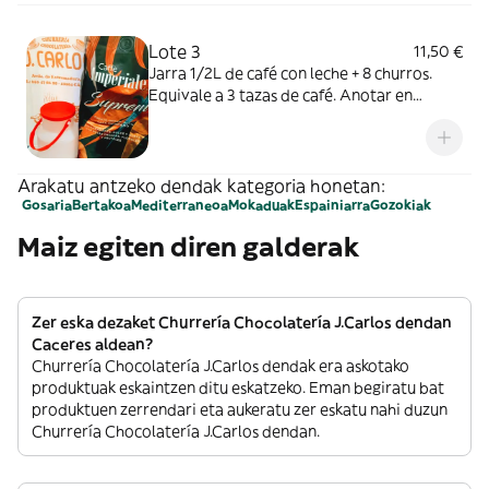
grandes y 4 pequeños
Lote 3
11,50 €
Jarra 1/2L de café con leche + 8 churros.
Equivale a 3 tazas de café. Anotar en
observaciones la cantidad y el tamaño de
los churros. Siendo siempre la cantidad
máxima de 8. Por ejemplo: 5 grandes y 3
pequeños.
Arakatu antzeko dendak kategoria honetan:
Gosaria
Bertakoa
Mediterraneoa
Mokaduak
Espainiarra
Gozokiak
Maiz egiten diren galderak
Zer eska dezaket Churrería Chocolatería J.Carlos dendan
Caceres aldean?
Churrería Chocolatería J.Carlos dendak era askotako
produktuak eskaintzen ditu eskatzeko. Eman begiratu bat
produktuen zerrendari eta aukeratu zer eskatu nahi duzun
Churrería Chocolatería J.Carlos dendan.