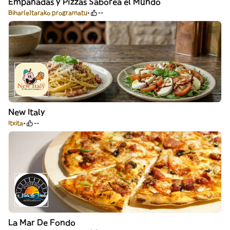
Empanadas y Pizzas Saborea el Mundo
Bihar(e)tarako programatu
--
New Italy
Itxita
--
La Mar De Fondo