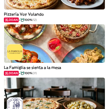
Pizzería Voy Volando
DOAN
100%
(12)
La Famiglia se sienta a la mesa
DOAN
100%
(31)