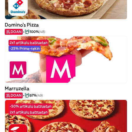
Domino's Pizza
DOAN
100%
(48)
2x1 artikulu batzuetan
-25% Prime-rekin
Marruzella
DOAN
97%
(49)
-50% artikulu batzuetan
2x1 artikulu batzuetan