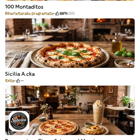
100 Montaditos
Bihar(e)tarako programatu
88%
(30)
Sicilia A.cka
Itxita
--