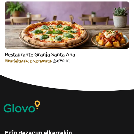
Restaurante Granja Santa Ana
Bihar(e)tarako programatu
87%
(10)
Egin dezagun elkarrekin