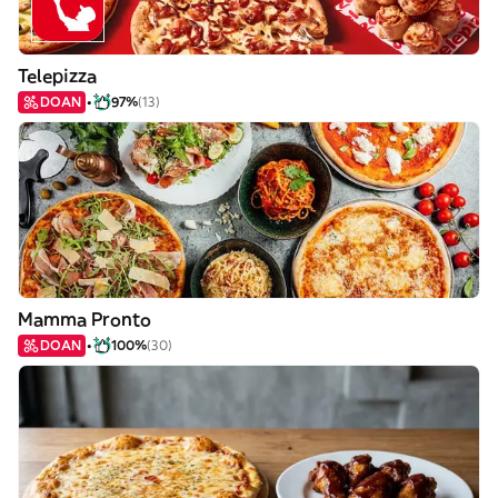
Telepizza
DOAN
97%
(13)
Mamma Pronto
DOAN
100%
(30)