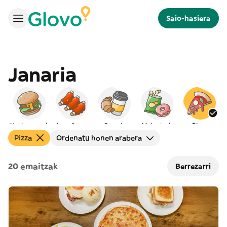
Saio-hasiera
Janaria
Hanburgesak
Amerikarra
Gosaria
Mokaduak
Pizza
Pizza
Ordenatu honen arabera
20 emaitzak
Berrezarri