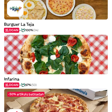
Burguer La Teja
DOAN
100%
(34)
Infarina
DOAN
97%
(50)
-50% artikulu batzuetan