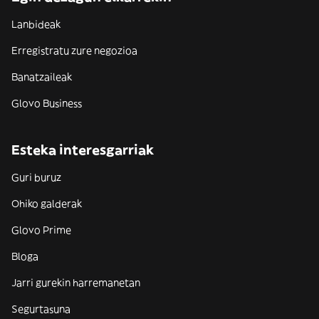
Lanbideak
Erregistratu zure negozioa
Banatzaileak
Glovo Business
Esteka interesgarriak
Guri buruz
Ohiko galderak
Glovo Prime
Bloga
Jarri gurekin harremanetan
Segurtasuna