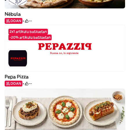
Nëbula
DOAN
--
2x1 artikulu batzuetan
-20% artikulu batzuetan
Pepa Pizza
DOAN
--