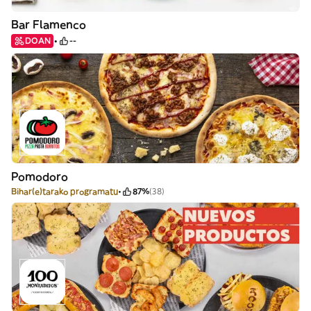
Bar Flamenco
DOAN
--
Pomodoro
Bihar(e)tarako programatu
87%
(38)