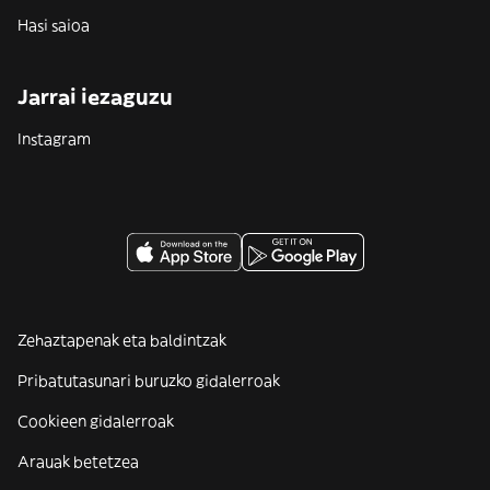
Hasi saioa
Jarrai iezaguzu
Instagram
Zehaztapenak eta baldintzak
Pribatutasunari buruzko gidalerroak
Cookieen gidalerroak
Arauak betetzea