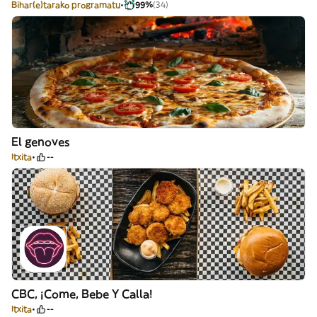
Bihar(e)tarako programatu
99%
(34)
El genoves
Itxita
--
CBC, ¡Come, Bebe Y Calla!
Itxita
--