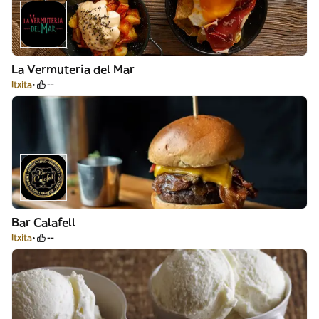
La Vermuteria del Mar
Itxita
--
Bar Calafell
Itxita
--