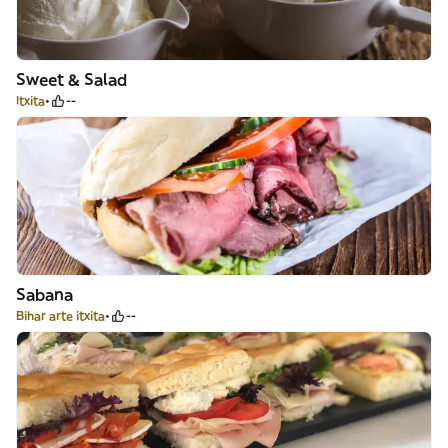
Sweet & Salad
Itxita
--
Sabana
Bihar arte itxita
--