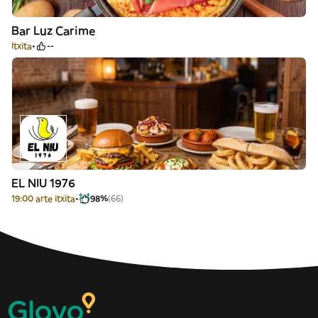
Bar Luz Carime
Itxita
--
EL NIU 1976
19:00 arte itxita
98%
(66)