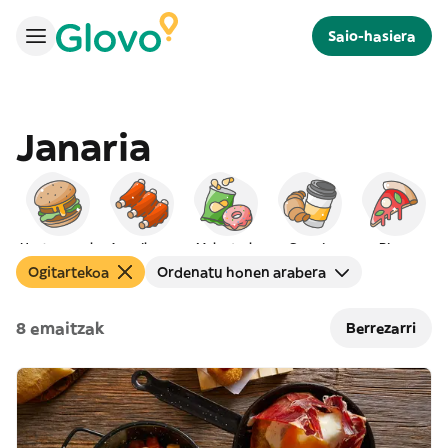
Saio-hasiera
Janaria
Hanburgesak
Amerikarra
Mokaduak
Gosaria
Pizza
Ogitartekoa
Ordenatu honen arabera
8 emaitzak
Berrezarri