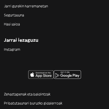
Jarri gurekin harremanetan
Segurtasuna
Hasi saioa
Jarrai iezaguzu
Instagram
Zehaztapenak eta baldintzak
Pribatutasunari buruzko gidalerroak