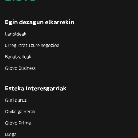
Egin dezagun elkarrekin
Lanbideak
Erregistratu zure negozioa
Banatzaileak
Glovo Business
Esteka interesgarriak
Guri buruz
Ohiko galderak
Glovo Prime
Bloga