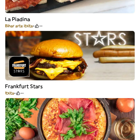
La Piadina
Bihar arte itxita
--
Frankfurt Stars
Itxita
--