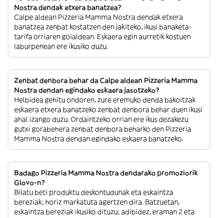
Nostra dendak etxera banatzea?
Calpe aldean Pizzeria Mamma Nostra dendak etxera
banatzea zenbat kostatzen den jakiteko, ikusi banaketa-
tarifa orriaren goialdean. Eskaera egin aurretik kostuen
laburpenean ere ikusiko duzu.
Zenbat denbora behar da Calpe aldean Pizzeria Mamma
Nostra dendan egindako eskaera jasotzeko?
Helbidea gehitu ondoren, zure eremuko denda bakoitzak
eskaera etxera banatzeko zenbat denbora behar duen ikusi
ahal izango duzu. Ordaintzeko orrian ere ikus dezakezu
gutxi gorabehera zenbat denbora beharko den Pizzeria
Mamma Nostra dendan egindako eskaera banatzeko.
Badago Pizzeria Mamma Nostra dendarako promoziorik
Glovo-n?
Bilatu beti produktu deskontudunak eta eskaintza
bereziak; horiz markatuta agertzen dira. Batzuetan,
eskaintza bereziak ikusiko dituzu; adibidez, eraman 2 eta