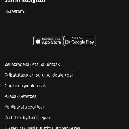
Jarrai iezaguzu
Instagram
Zehaztapenak eta baldintzak
Pribatutasunari buruzko gidalerroak
Cookieen gidalerroak
Arauak betetzea
Konfiguratu cookieak
Zerbitzu digitalen legea
Irisgarritasunari buruzko Europar Legea