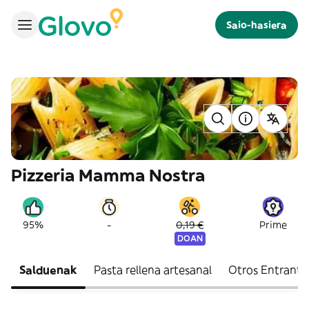
Saio-hasiera
Pizzeria Mamma Nostra
-
95%
0,19 €
Prime
DOAN
Salduenak
Pasta rellena artesanal
Otros Entrante