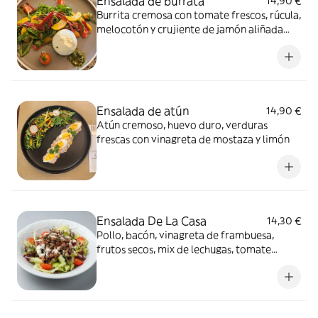
Ensalada de burrata
14,90 €
Burrita cremosa con tomate frescos, rúcula,
melocotón y crujiente de jamón aliñada
con vinagreta de limón y albahaca
Ensalada de atún
14,90 €
Atún cremoso, huevo duro, verduras
frescas con vinagreta de mostaza y limón
Ensalada De La Casa
14,30 €
Pollo, bacón, vinagreta de frambuesa,
frutos secos, mix de lechugas, tomate
cherry, pepino y salsa de yogur