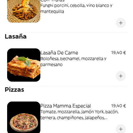
Funghi porcini, cebolla, vino blanco y
mantequilla
Lasaña
Lasaña De Carne
19,40 €
Boloñesa, bechamel, mozzarella y
parmesano
Pizzas
Pizza Mamma Especial
19,40 €
Tomate, mozzarella, jamón York, bacón,
ternera, champiñones, jalapeños,
pimientos, cebolla y aceitunas