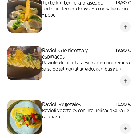
Tortellini ternera braseada
19,90 €
Tortellini ternera braseada con salsa cacío
y pepe
Raviolis de ricotta y
19,90 €
espinacas
Raviolis de ricotta y espinacas con cremosa
salsa de salmón ahumado, gambas y un
toque de caviar
Ravioli vegetales
18,90 €
Ravioli vegetales con una delicada salsa de
calabaza