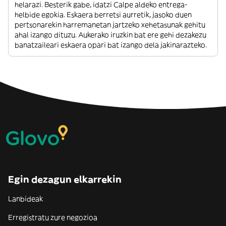
helarazi. Besterik gabe, idatzi Calpe aldeko entrega-
helbide egokia. Eskaera berretsi aurretik, jasoko duen
pertsonarekin harremanetan jartzeko xehetasunak gehitu
ahal izango dituzu. Aukerako iruzkin bat ere gehi dezakezu
banatzaileari eskaera opari bat izango dela jakinarazteko.
Egin dezagun elkarrekin
Lanbideak
Erregistratu zure negozioa