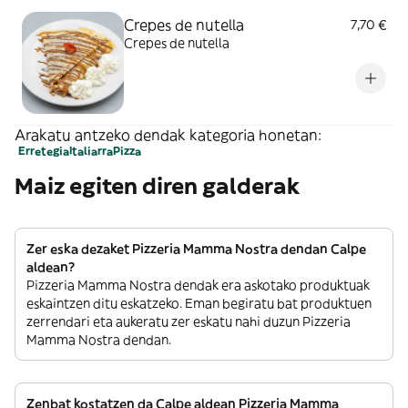
Crepes de nutella
7,70 €
Crepes de nutella
Arakatu antzeko dendak kategoria honetan:
Erretegia
Italiarra
Pizza
Maiz egiten diren galderak
Zer eska dezaket Pizzeria Mamma Nostra dendan Calpe
aldean?
Pizzeria Mamma Nostra dendak era askotako produktuak
eskaintzen ditu eskatzeko. Eman begiratu bat produktuen
zerrendari eta aukeratu zer eskatu nahi duzun Pizzeria
Mamma Nostra dendan.
Zenbat kostatzen da Calpe aldean Pizzeria Mamma