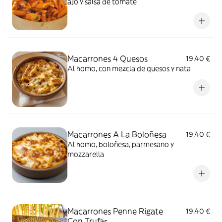
ajo y salsa de tomate
Macarrones 4 Quesos
19,40 €
Al homo, con mezcla de quesos y nata
Macarrones A La Boloñesa
19,40 €
Al homo, boloñesa, parmesano y
mozzarella
Macarrones Penne Rigate
19,40 €
Con Trufas