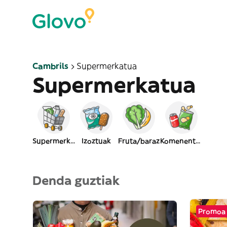
Cambrils
Supermerkatua
Supermerkatua
Supermerkatua
Izoztuak
Fruta/baraz
Komenentzia
Denda guztiak
Promoa 