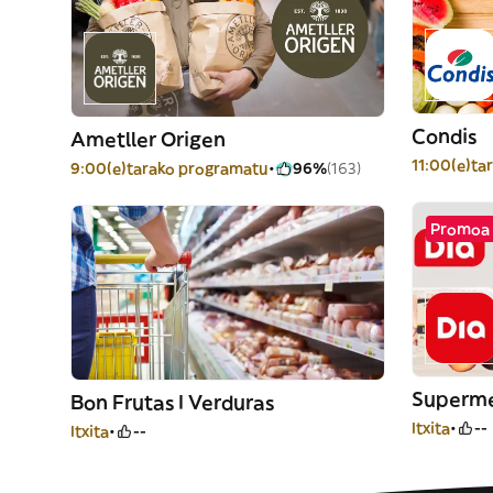
Condis
Ametller Origen
11:00(e)ta
9:00(e)tarako programatu
96%
(163)
Promoa 
Superme
Bon Frutas I Verduras
Itxita
--
Itxita
--