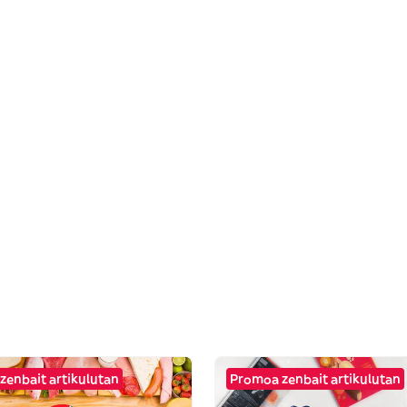
zenbait artikulutan
Promoa zenbait artikulutan