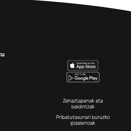
zu
Zehaztapenak eta
baldintzak
Pribatutasunari buruzko
gidalerroak