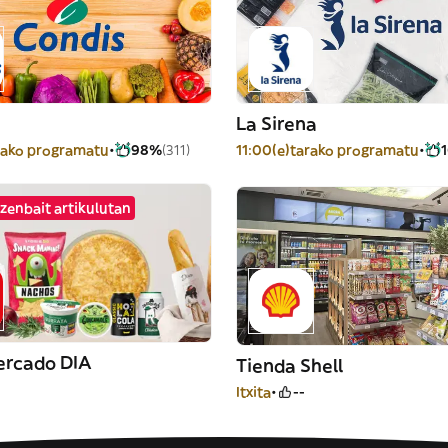
La Sirena
rako programatu
98%
(311)
11:00(e)tarako programatu
zenbait artikulutan
rcado DIA
Tienda Shell
Itxita
--