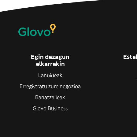
Egin dezagun
Este
elkarrekin
Lanbideak
Erregistratu zure negozioa
Banatzaileak
Glovo Business