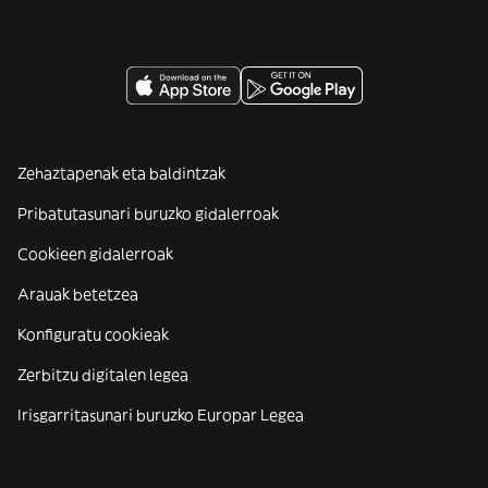
Zehaztapenak eta baldintzak
Pribatutasunari buruzko gidalerroak
Cookieen gidalerroak
Arauak betetzea
Konfiguratu cookieak
Zerbitzu digitalen legea
Irisgarritasunari buruzko Europar Legea