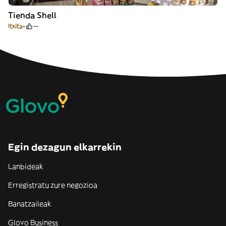
Tienda Shell
Itxita
--
Egin dezagun elkarrekin
Lanbideak
Erregistratu zure negozioa
Banatzaileak
Glovo Business