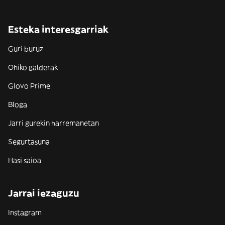
Esteka interesgarriak
Guri buruz
Ohiko galderak
Glovo Prime
Bloga
Jarri gurekin harremanetan
Segurtasuna
Hasi saioa
Jarrai iezaguzu
Instagram