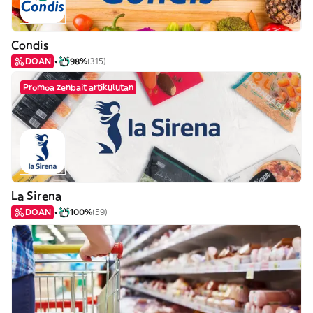
Condis
DOAN
98%
(315)
Promoa zenbait artikulutan
La Sirena
DOAN
100%
(59)