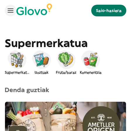
Saio-hasiera
Supermerkatua
Supermerkatua
Izoztuak
Fruta/baraz
Komenentzia
Denda guztiak