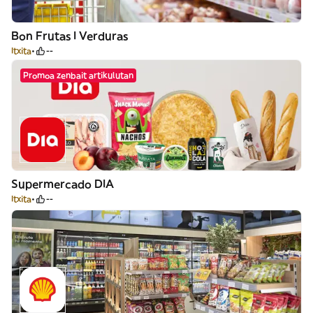
Bon Frutas I Verduras
Itxita
--
Promoa zenbait artikulutan
Supermercado DIA
Itxita
--