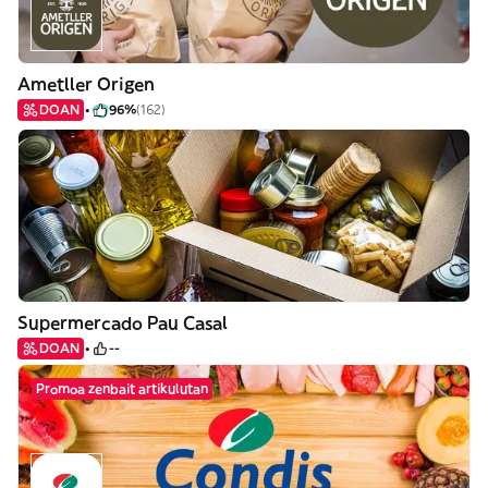
Ametller Origen
DOAN
96%
(162)
Supermercado Pau Casal
DOAN
--
Promoa zenbait artikulutan