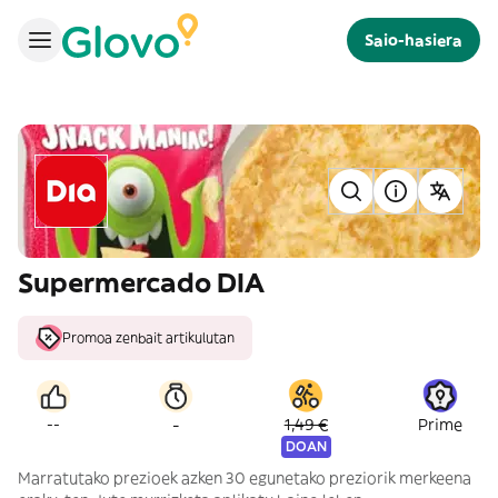
Saio-hasiera
Supermercado DIA
Promoa zenbait artikulutan
-
--
1,49 €
Prime
DOAN
Marratutako prezioek azken 30 egunetako preziorik merkeena