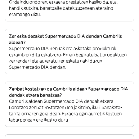
Ordaindu ondoren, eskaera prestatzen hasiko da, eta,
handik gutxira, banatzaile batek zuzenean ateraino
eramango dizu.
Zer eska dezaket Supermercado DIA dendan Cambrils
aldean?
Supermercado DIA dendak era askotako produktuak
eskaintzen ditu eskatzeko. Eman begiratu bat produktuen
zerrendari eta aukeratu zer eskatu nahi duzun
Supermercado DIA dendan.
Zenbat kostatzen da Cambrils aldean Supermercado DIA
dendak etxera banatzea?
Cambrils aldean Supermercado DIA dendak etxera
banatzea zenbat kostatzen den jakiteko, ikusi banaketa-
tarifa orriaren goialdean. Eskaera egin aurretik kostuen
laburpenean ere ikusiko duzu.