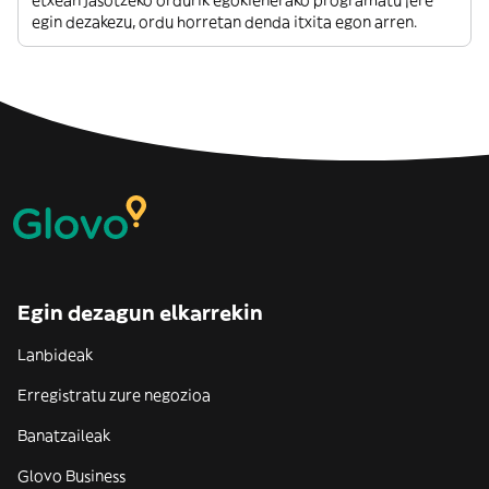
etxean jasotzeko ordurik egokienerako programatu ¡ere
egin dezakezu, ordu horretan denda itxita egon arren.
Egin dezagun elkarrekin
Lanbideak
Erregistratu zure negozioa
Banatzaileak
Glovo Business