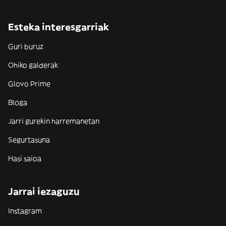
Esteka interesgarriak
Guri buruz
Ohiko galderak
Glovo Prime
Bloga
Jarri gurekin harremanetan
Segurtasuna
Hasi saioa
Jarrai iezaguzu
Instagram