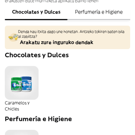
erakusten dute murrizketa aplikatu baino lehen
Chocolates y Dulces
Perfumería e Higiene
Denda hau itxita dago une honetan. Antzeko tokiren baten bila
al zabiltza?
Arakatu zure inguruko dendak
Chocolates y Dulces
Caramelos y
Chicles
Perfumería e Higiene