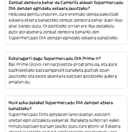
Zenbat denbora behar da Cambrils aldean Supermercado
DIA dendan egindako eskaera jasotzeko?
Helbidea gehitu ondoren, zure eremuko denda bakoitzak
eskaera etxera banatzeko zenbat denbora behar duen ikusi
ahal izango duzu. Ordaintzeko orrian ere ikus dezakezu
gutxi gorabehera zenbat denbora beharko den
Supermercado DIA dendan egindako eskaera banatzeko.
Eskuragarri dago Supermercado DIA Prime-n?
Bai. Prime Glovo-ren harpidetza-programa da, eta gure
bazkideetako batzuengandik banaketa guztiak doan
jasotzeko eta beste abantaila batzuez gozatzeko aukera
ematen du.
Noiz eska dezaket Supermercado DIA dendan etxera
banatzeko?
Supermercado DIA’s dendaren lanorduetan, edozein
unetan egin ditzakezu eskaerak. Banaketa bizkorrari esker,
minutu batzuen buruan jasoko duzu zure glovo-a! Eskaera