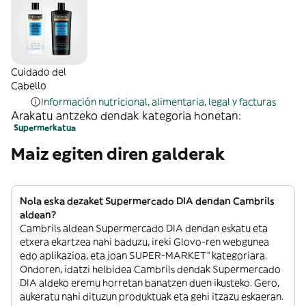
Cuidado del
Cabello
Información nutricional, alimentaria, legal y facturas
Arakatu antzeko dendak kategoria honetan:
Supermerkatua
Maiz egiten diren galderak
Nola eska dezaket Supermercado DIA dendan Cambrils
aldean?
Cambrils aldean Supermercado DIA dendan eskatu eta
etxera ekartzea nahi baduzu, ireki Glovo-ren webgunea
edo aplikazioa, eta joan SUPER-MARKET” kategoriara.
Ondoren, idatzi helbidea Cambrils dendak Supermercado
DIA aldeko eremu horretan banatzen duen ikusteko. Gero,
aukeratu nahi dituzun produktuak eta gehi itzazu eskaeran.