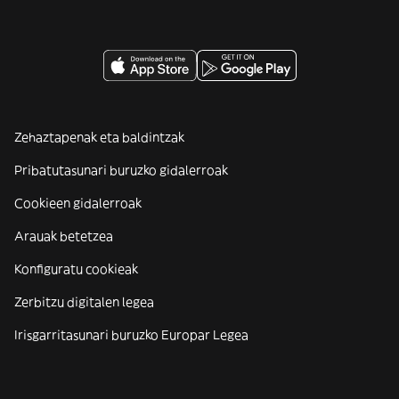
Zehaztapenak eta baldintzak
Pribatutasunari buruzko gidalerroak
Cookieen gidalerroak
Arauak betetzea
Konfiguratu cookieak
Zerbitzu digitalen legea
Irisgarritasunari buruzko Europar Legea