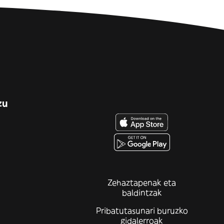
zu
Zehaztapenak eta
baldintzak
Pribatutasunari buruzko
gidalerroak