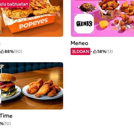
kulu batzuetan
s
Meneo
88%
(90)
DOAN
58%
(13)
 Time
3%
(10)