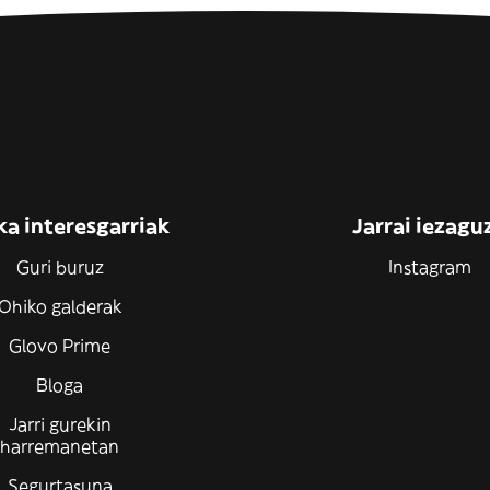
ka interesgarriak
Jarrai iezagu
Guri buruz
Instagram
Ohiko galderak
Glovo Prime
Bloga
Jarri gurekin
harremanetan
Segurtasuna