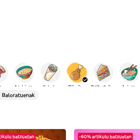
za
Arabiarra
Kebaba
Oilaskoa
Ogitartekoa
Asiarra
Baloratuenak
tikulu batzuetan
-60% artikulu batzuetan