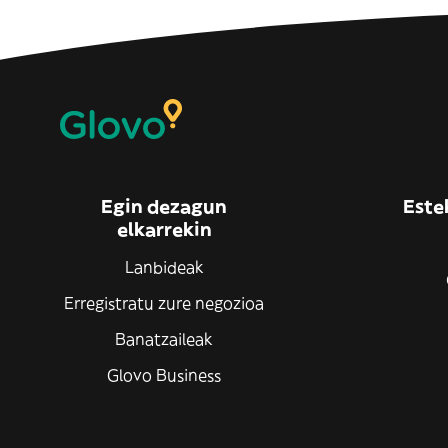
Egin dezagun
Este
elkarrekin
Lanbideak
Erregistratu zure negozioa
Banatzaileak
Glovo Business