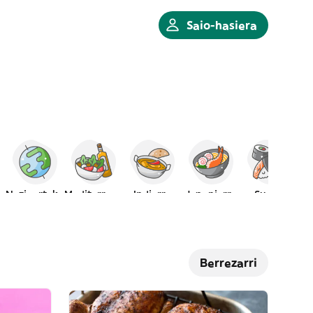
Saio-hasiera
Nazioartekoa
Mediterraneoa
Indiarra
Japoniarra
Sushia
Berrezarri