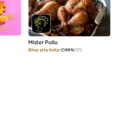
Mister Pollo
Bihar arte itxita
96%
(121)