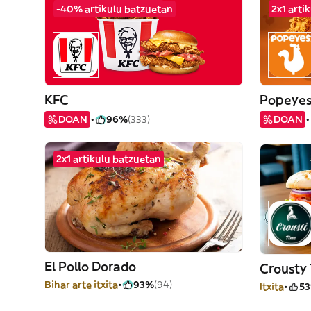
-40% artikulu batzuetan
2x1 arti
KFC
Popeye
DOAN
96%
(333)
DOAN
2x1 artikulu batzuetan
El Pollo Dorado
Crousty
Bihar arte itxita
93%
(94)
Itxita
5