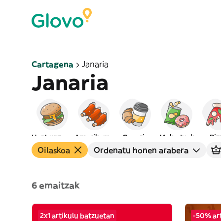
Cartagena
Janaria
Janaria
Hanburgesak
Amerikarra
Gosaria
Mokaduak
Piz
Oilaskoa
Ordenatu honen arabera
6 emaitzak
2x1 artikulu batzuetan
-50% ar