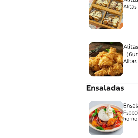
Alitas
Alita
（6u
Alitas
Ensaladas
Ensal
Especi
horno,
mosta