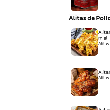
Alitas de Pollo
Alita
miel
Alitas
Alita
Alitas
Alita