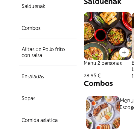
Salduenak
Salduenak
Combos
Alitas de Pollo frito
con salsa
Menu 2 personas
B
t
28,95 €
1
Ensaladas
Combos
Sopas
Menu 
Escoge
Comida asiatica