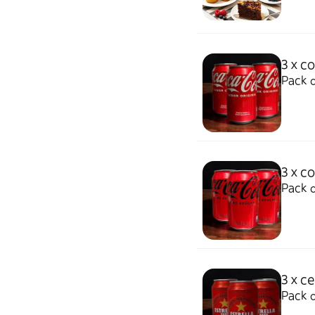
3 x co
Pack d
3 x c
Pack d
3 x c
Pack 