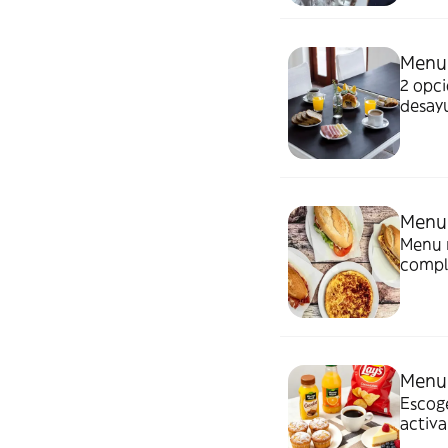
Menu 
2 opci
desayu
Menu 
Menu mini 
compl
Menu
Escoge
activa