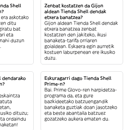
enda Shell
Zenbat kostatzen da Gijon
n?
aldean Tienda Shell dendak
 era askotako
etxera banatzea?
en ditu
Gijon aldean Tienda Shell dendak
iratu bat
etxera banatzea zenbat
ri eta
kostatzen den jakiteko, ikusi
 nahi duzun
banaketa-tarifa orriaren
.
goialdean. Eskaera egin aurretik
kostuen laburpenean ere ikusiko
duzu.
l dendarako
Eskuragarri dago Tienda Shell
n?
Prime-n?
Bai. Prime Glovo-ren harpidetza-
eskaintza
programa da, eta gure
katuta
bazkideetako batzuengandik
etan,
banaketa guztiak doan jasotzeko
kusiko dituzu;
eta beste abantaila batzuez
eta ordaindu
gozatzeko aukera ematen du.
naketan!