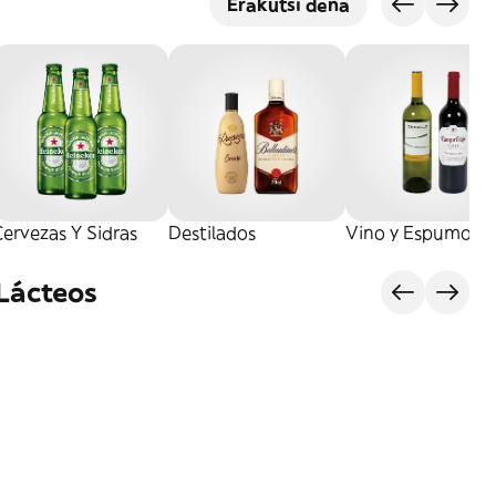
Erakutsi dena
ervezas Y Sidras
Destilados
Vino y Espumoso
 Lácteos