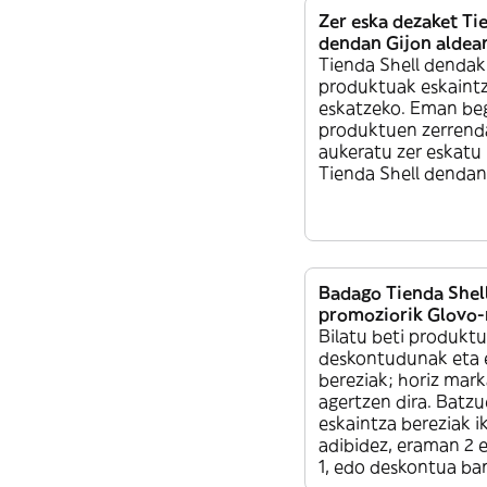
Zer eska dezaket Ti
dendan Gijon aldea
Tienda Shell dendak
produktuak eskaintz
eskatzeko. Eman beg
produktuen zerrenda
aukeratu zer eskatu
Tienda Shell dendan
Badago Tienda Shel
promoziorik Glovo-
Bilatu beti produktu
deskontudunak eta 
bereziak; horiz mar
agertzen dira. Batzu
eskaintza bereziak i
adibidez, eraman 2 
1, edo deskontua ba