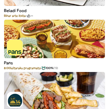
Beladi Food
Bihar arte itxita
--
Pans
8:00(e)tarako programatu
100%
(19)