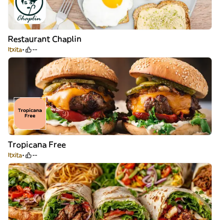
Restaurant Chaplin
Itxita
--
Tropicana Free
Itxita
--