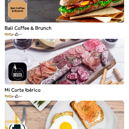
Bali Coffee & Brunch
Itxita
--
Mi Corte Ibérico
Itxita
--