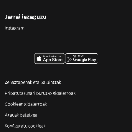
Jarrai iezaguzu
Instagram
Zehaztapenak eta baldintzak
Pribatutasunari buruzko gidalerroak
Cookieen gidalerroak
Arauak betetzea
Konfiguratu cookieak