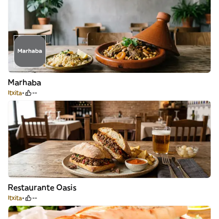
Marhaba
Itxita
--
Restaurante Oasis
Itxita
--