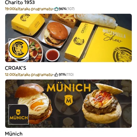
Charito 1953
19:00(e)tarako programatu
96%
(107)
CROAK'S
12:00(e)tarako programatu
91%
(110)
Münich