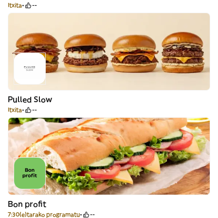
Itxita
--
Pulled Slow
Itxita
--
Bon profit
7:30(e)tarako programatu
--