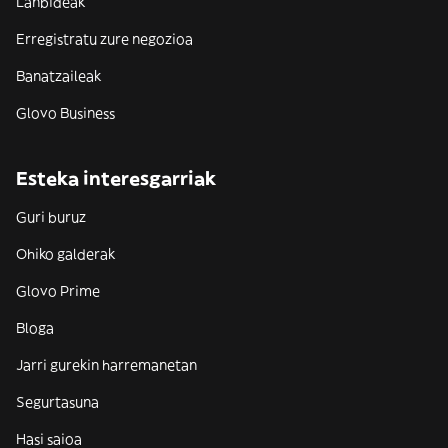
Lanbideak
Erregistratu zure negozioa
Banatzaileak
Glovo Business
Esteka interesgarriak
Guri buruz
Ohiko galderak
Glovo Prime
Bloga
Jarri gurekin harremanetan
Segurtasuna
Hasi saioa