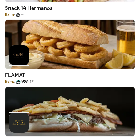
Snack 14 Hermanos
Itxita
--
FLAMAT
Itxita
95%
(12)