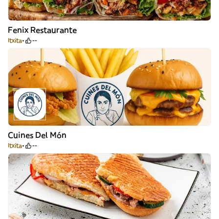
Fenix Restaurante
Itxita
--
Cuines Del Món
Itxita
--