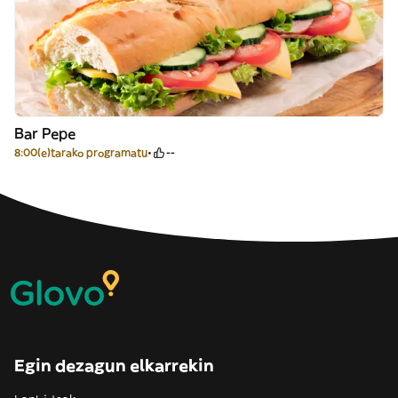
Bar Pepe
8:00(e)tarako programatu
--
Egin dezagun elkarrekin