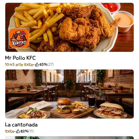
Mr Pollo KFC
10:45 arte itxita
65%
(27)
La cantonada
Itxita
83%
(11)