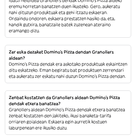
idatzi helbidea Granollers dendak Domino's Pizza aldeko
eremu horretan banatzen duen ikusteko. Gero, aukeratu
nahi dituzun produktuak eta gehi itzazu eskaeran.
Ordaindu ondoren, eskaera prestatzen hasiko da, eta,
handik gutxira, banatzaile batek zuzenean ateraino
eramango dizu.
Zer eska dezaket Domino's Pizza dendan Granollers
aldean?
Domino's Pizza dendak era askotako produktuak eskaintzen
ditu eskatzeko. Eman begiratu bat produktuen zerrendari
eta aukeratu zer eskatu nahi duzun Domino's Pizza dendan.
Zenbat kostatzen da Granollers aldean Domino's Pizza
dendak etxera banatzea?
Granollers aldean Domino's Pizza dendak etxera banatzea
zenbat kostatzen den jakiteko, ikusi banaketa-tarifa
orriaren goialdean. Eskaera egin aurretik kostuen
laburpenean ere ikusiko duzu.