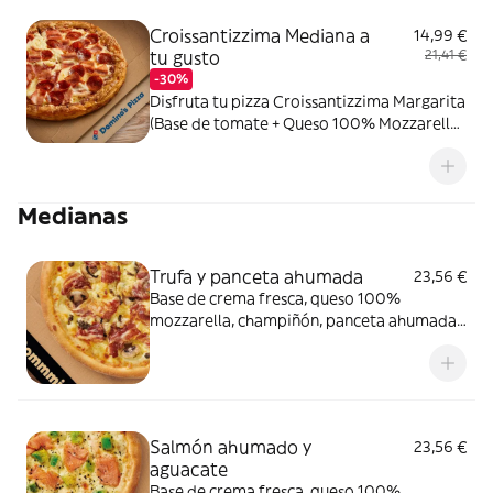
Croissantizzima Mediana a
14,99 €
tu gusto
21,41 €
-30%
Disfruta tu pizza Croissantizzima Margarita
(Base de tomate + Queso 100% Mozzarella)
+ Tus 2 ingredientes favoritos
Medianas
Trufa y panceta ahumada
23,56 €
Base de crema fresca, queso 100%
mozzarella, champiñón, panceta ahumada
y salsa de trufa negra.
Salmón ahumado y
23,56 €
aguacate
Base de crema fresca, queso 100%