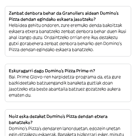
Zenbat denbora behar da Granollers aldean Domino's
Pizza dendan egindako eskaera jasotzeko?
Helbidea gehitu ondoren, zure eremuko denda bakoitzak
eskaera etxera banatzeko zenbat denbora behar duen ikusi
ahal izango duzu. Ordaintzeko orrian ere ikus dezakezu
gutxi gorabehera zenbat denbora beharko den Domino's
Pizza dendan egindako eskaera banatzeko.
Eskuragarri dago Domino's Pizza Prime-n?
Bai. Prime Glovo-ren harpidetza-programa da, eta gure
bazkideetako batzuengandik banaketa guztiak doan
jasotzeko eta beste abantaila batzuez gozatzeko aukera
ematen du.
Noiz eska dezaket Domino's Pizza dendan etxera
banatzeko?
Domino's Pizza’s dendaren lanorduetan, edozein unetan
egin ditzakezu eskaerak. Banaketa bizkorrari esker, minutu