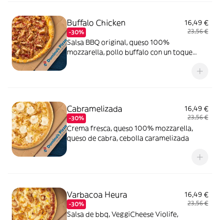
Buffalo Chicken
16,49 €
23,56 €
-30%
Salsa BBQ original, queso 100%
mozzarella, pollo buffalo con un toque
picante, bacon crispy, cebolla caramelizada
y queso
Cabramelizada
16,49 €
23,56 €
-30%
Crema fresca, queso 100% mozzarella,
queso de cabra, cebolla caramelizada
Varbacoa Heura
16,49 €
23,56 €
-30%
Salsa de bbq, VeggiCheese Violife,