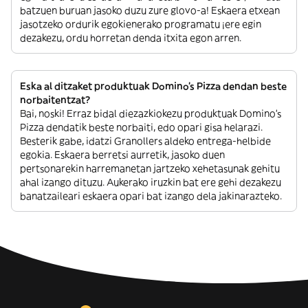
batzuen buruan jasoko duzu zure glovo-a! Eskaera etxean
jasotzeko ordurik egokienerako programatu ¡ere egin
dezakezu, ordu horretan denda itxita egon arren.
Eska al ditzaket produktuak Domino's Pizza dendan beste
norbaitentzat?
Bai, noski! Erraz bidal diezazkiokezu produktuak Domino's
Pizza dendatik beste norbaiti, edo opari gisa helarazi.
Besterik gabe, idatzi Granollers aldeko entrega-helbide
egokia. Eskaera berretsi aurretik, jasoko duen
pertsonarekin harremanetan jartzeko xehetasunak gehitu
ahal izango dituzu. Aukerako iruzkin bat ere gehi dezakezu
banatzaileari eskaera opari bat izango dela jakinarazteko.