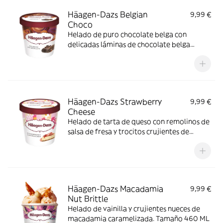
Häagen-Dazs Belgian
9,99 €
Choco
Helado de puro chocolate belga con
delicadas láminas de chocolate belga
negro. Tamaño 460 ML
Häagen-Dazs Strawberry
9,99 €
Cheese
Helado de tarta de queso con remolinos de
salsa de fresa y trocitos crujientes de
galleta. Tamaño 460 ML
Häagen-Dazs Macadamia
9,99 €
Nut Brittle
Helado de vainilla y crujientes nueces de
macadamia caramelizada. Tamaño 460 ML