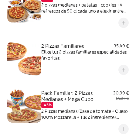
2 pizzas medianas + patatas + cookies + 4
refrescos de 50 cl cada uno a elegir entre
Coca Cola, Coca Cola Zero, Fanta de
naranja, Fuze tea o Aquarius de limón. Tu
CocaCola con premio
2 Pizzas Familiares
35,49 €
Elige tus 2 pizzas familiares especialidades
favoritas.
Pack Familiar: 2 Pizzas
30,99 €
Medianas + Mega Cubo
56,34 €
-45%
2 Pizzas medianas (Base de tomate + Queso
100% Mozzarella + Tus 2 ingredientes
favoritos) + 1 Mega Cubo de pollo (17
unidades: 5 piezas de Strippers, 6 piezas de
Kickers y 6 piezas de Nuggets.) o Alitas de