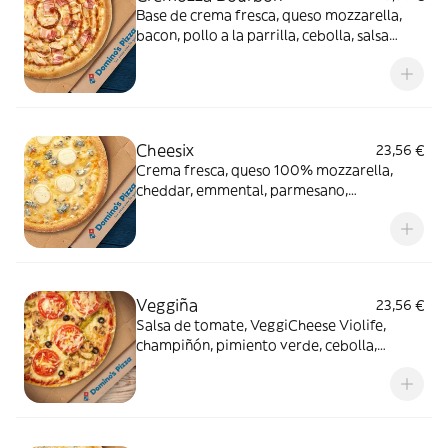
Base de crema fresca, queso mozzarella,
bacon, pollo a la parrilla, cebolla, salsa
Bourbon (0% alcohol)
Cheesix
23,56 €
Crema fresca, queso 100% mozzarella,
cheddar, emmental, parmesano,
gorgonzola, queso de cabra
Veggiña
23,56 €
Salsa de tomate, VeggiCheese Violife,
champiñón, pimiento verde, cebolla,
aceitunas negras y tomate natural. Con
masa veggi Thin Crust.