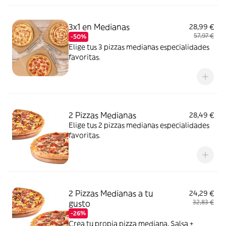
pollo marinadas (18 unidades)
3x1 en Medianas
28,99 €
57,97 €
-50%
Elige tus 3 pizzas medianas especialidades
favoritas.
2 Pizzas Medianas
28,49 €
Elige tus 2 pizzas medianas especialidades
favoritas.
2 Pizzas Medianas a tu
24,29 €
gusto
32,83 €
-26%
Crea tu propia pizza mediana. Salsa +