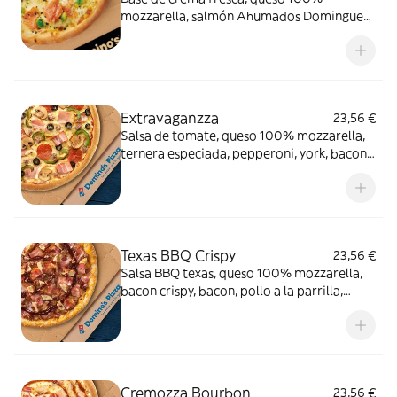
mozzarella, salmón Ahumados Dominguez
en lonchas, aguacate, eneldo y sésamo
negro.
Extravaganzza
23,56 €
Salsa de tomate, queso 100% mozzarella,
ternera especiada, pepperoni, york, bacon,
cebolla, pimiento verde, champiñón y
aceitunas negras.
Texas BBQ Crispy
23,56 €
Salsa BBQ texas, queso 100% mozzarella,
bacon crispy, bacon, pollo a la parrilla,
carne de vacuno, queso cheddar en el
borde y salsa
Cremozza Bourbon
23,56 €