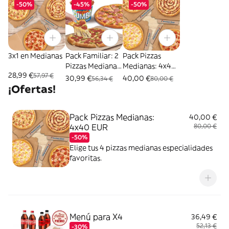
-50%
-45%
-50%
3x1 en Medianas
Pack Familiar: 2
Pack Pizzas
Pizzas Medianas
Medianas: 4x40
28,99 €
57,97 €
+ Mega Cubo
EUR
30,99 €
40,00 €
56,34 €
80,00 €
¡Ofertas!
Pack Pizzas Medianas:
40,00 €
4x40 EUR
80,00 €
-50%
Elige tus 4 pizzas medianas especialidades
favoritas.
Menú para X4
36,49 €
52,13 €
-30%