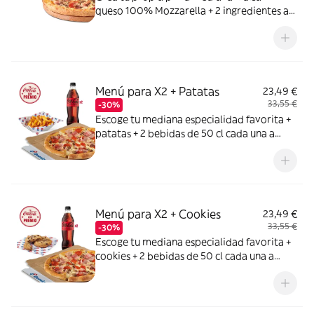
queso 100% Mozzarella + 2 ingredientes a
elegir entre: York, Bacon, Bacon Crispy,
Carne de vacuno, Pollo a la parrilla,
Pepperoni, Atún,Champiñón, Cebolla,
Cebolla Caramelizada, Pimiento verde,
Maiz, Aceitunas negras
Menú para X2 + Patatas
23,49 €
33,55 €
-30%
Escoge tu mediana especialidad favorita +
patatas + 2 bebidas de 50 cl cada una a
elegir entre Coca Cola, Coca Cola Zero,
Fanta de naranja, Fuze tea o Aquarius de
limón. Tu CocaCola con premio
Menú para X2 + Cookies
23,49 €
33,55 €
-30%
Escoge tu mediana especialidad favorita +
cookies + 2 bebidas de 50 cl cada una a
elegir entre Coca Cola, Coca Cola Zero,
Fanta de naranja, Fuze tea o Aquarius de
limón. Tu CocaCola con premio