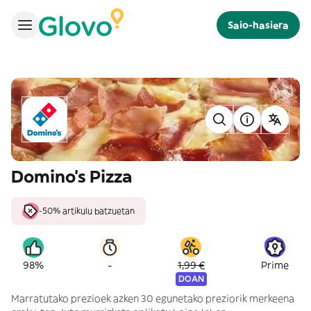
Saio-hasiera
Domino's Pizza
-50% artikulu batzuetan
-
98%
1,99 €
Prime
DOAN
Marratutako prezioek azken 30 egunetako preziorik merkeena