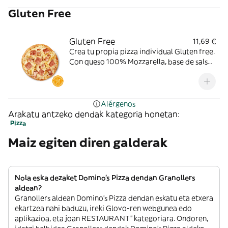
Gluten Free
Gluten Free
11,69 €
Crea tu propia pizza individual Gluten free.
Con queso 100% Mozzarella, base de salsa
de tomate. Toppings: pollo a la parrilla,
bacon o york.
Alérgenos
Arakatu antzeko dendak kategoria honetan:
Pizza
Maiz egiten diren galderak
Nola eska dezaket Domino's Pizza dendan Granollers
aldean?
Granollers aldean Domino's Pizza dendan eskatu eta etxera
ekartzea nahi baduzu, ireki Glovo-ren webgunea edo
aplikazioa, eta joan RESTAURANT” kategoriara. Ondoren,