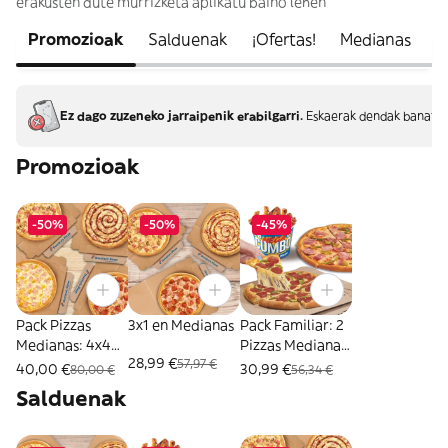
erakusten dute murrizketa aplikatu baino lehen
Promozioak
Salduenak
¡Ofertas!
Medianas
M
Ez dago zuzeneko jarraipenik erabilgarri.
Eskaerak dendak banatze
Promozioak
-50%
-50%
-45%
Pack Pizzas
3x1 en Medianas
Pack Familiar: 2
Medianas: 4x40
Pizzas Medianas
28,99 €
57,97 €
EUR
+ Mega Cubo
40,00 €
30,99 €
80,00 €
56,34 €
Salduenak