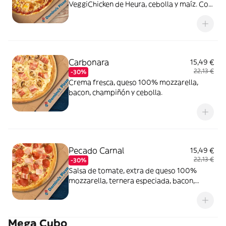
VeggiChicken de Heura, cebolla y maíz. Con
masa veggi Thin Crust.
Carbonara
15,49 €
22,13 €
-30%
Crema fresca, queso 100% mozzarella,
bacon, champiñón y cebolla.
Pecado Carnal
15,49 €
22,13 €
-30%
Salsa de tomate, extra de queso 100%
mozzarella, ternera especiada, bacon,
pepperoni y york.
Mega Cubo