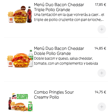
Menú Duo Bacon Cheddar
17,85 €
Triple Pollo Grande
Una tentación en la que volverás a caer... el
triple de pollo crujiente con pan brioche,
deliciosa salsa de queso cheddar, dos
crujientes lonchas de bacon, cebolla frita y
tomate. Todo ello acompañado de tu
bebida y complemento favoritos. Algo
irresistible.
Menú Duo Bacon Cheddar
14,85 €
Doble Pollo Grande
Doble bacon y queso, salsa cheddar,
tomate, con un complemento y bebida
Combo Pringles Sour
14,75 €
Creamy Pollo