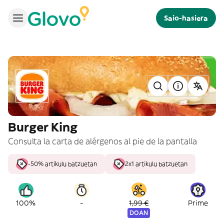
Saio-hasiera
Burger King
Consulta la carta de alérgenos al pie de la pantalla
-50% artikulu batzuetan
2x1 artikulu batzuetan
-
100%
1,99 €
Prime
DOAN