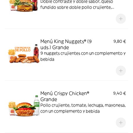
Doble contraste y doble sabor, queso
fundido sobre doble pollo crujiente,
lechuga, pepinillos y cebolla, bañados en
exquisita salsa Big King entre dos panes de
sésamo crujiente, ¿se puede pedir más?
Menú King Nuggets® (9
9,80 €
uds.) Grande
9 nuggets crujientes con un complemento y
bebida
Menú Crispy Chicken®
9,40 €
Grande
Pollo crujiente, tomate, lechuga, mayonesa,
con un complemento y bebida