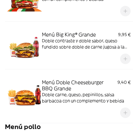
Menú Big King® Grande
9,95 €
Doble contraste y doble sabor, queso
fundido sobre doble de carne jugosa a la
parrilla, lechuga, pepinillos y cebolla,
bañados en exquisita salsa Big King entre
dos panes de sésamo crujiente, ¿se puede
pedir más?
Menú Doble Cheeseburger
9,40 €
BBQ Grande
Doble carne, queso, pepinillos, salsa
barbacoa con un complemento y bebida
Menú pollo