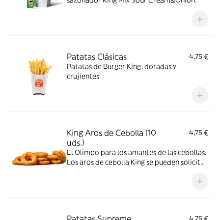
sazonador King Mix Sour Cream&Onion.
Patatas Clásicas
4,75 €
Patatas de Burger King, doradas y
crujientes
King Aros de Cebolla (10
4,75 €
uds.)
El Olimpo para los amantes de las cebollas.
Los aros de cebolla King se pueden solicitar
como entrada o acompañamiento, para
compartir o solo para ti, son perfectos para
todos, son redondos, sabrosos, crujientes y
dorados, por sí solos o para acompañar con
una de tus salsas favoritas.
Patatas Supreme
4,75 €