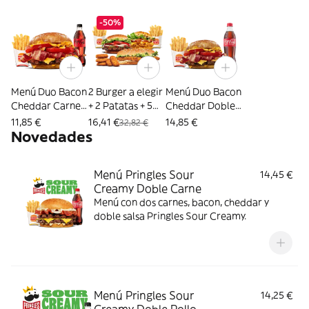
-50%
Menú Duo Bacon
2 Burger a elegir
Menú Duo Bacon
Cheddar Carne
+ 2 Patatas + 5
Cheddar Doble
Grande
Nuggets
Carne Grande
11,85 €
16,41 €
14,85 €
32,82 €
Novedades
Menú Pringles Sour
14,45 €
Creamy Doble Carne
Menú con dos carnes, bacon, cheddar y
doble salsa Pringles Sour Creamy.
Menú Pringles Sour
14,25 €