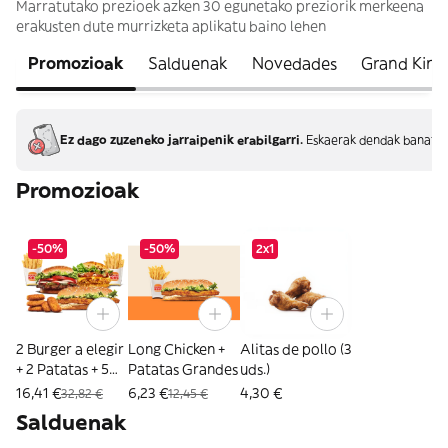
Marratutako prezioek azken 30 egunetako preziorik merkeena
erakusten dute murrizketa aplikatu baino lehen
Promozioak
Salduenak
Novedades
Grand King
Ez dago zuzeneko jarraipenik erabilgarri.
Eskaerak dendak banatze
Promozioak
-50%
-50%
2x1
2 Burger a elegir
Long Chicken +
Alitas de pollo (3
+ 2 Patatas + 5
Patatas Grandes
uds.)
Nuggets
16,41 €
6,23 €
4,30 €
32,82 €
12,45 €
Salduenak