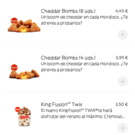
Cheddar Bombs (8 uds.)
4,45 €
Un boom de cheddar en cada mordisco. ¿Te
atreves a probarlos?
Cheddar Bombs (4 uds.)
3,95 €
Un boom de cheddar en cada mordisco. ¿Te
atreves a probarlos?
King Fusion™ Twix
3,50 €
El nuevo King Fusion™ TWIX® te hará
disfrutar del verano al máximo. Cremoso
helado de vainilla con topping TWIX® y
sirope de caramelo. Dale un TWIX al
verano.