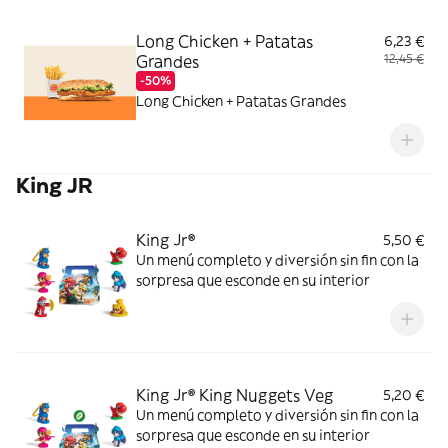
Long Chicken + Patatas
6,23 €
Grandes
12,45 €
-50%
Long Chicken + Patatas Grandes
King JR
King Jr®
5,50 €
Un menú completo y diversión sin fin con la
sorpresa que esconde en su interior
King Jr® King Nuggets Veg
5,20 €
Un menú completo y diversión sin fin con la
sorpresa que esconde en su interior