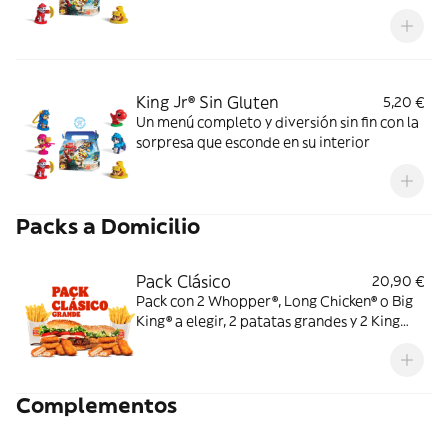
King Jr® Sin Gluten
5,20 €
Un menú completo y diversión sin fin con la
sorpresa que esconde en su interior
Packs a Domicilio
Pack Clásico
20,90 €
Pack con 2 Whopper®, Long Chicken® o Big
King® a elegir, 2 patatas grandes y 2 King
Nuggets® (x6)
Complementos