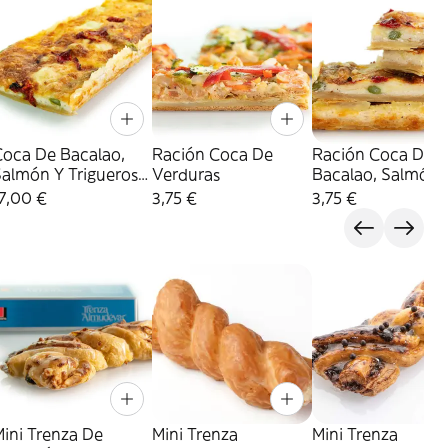
Coca De Bacalao,
Ración Coca De
Ración Coca De
Salmón Y Trigueros
Verduras
Bacalao, Salmón 
5 Raciones)
Trigueros
7,00 €
3,75 €
3,75 €
ini Trenza De
Mini Trenza
Mini Trenza