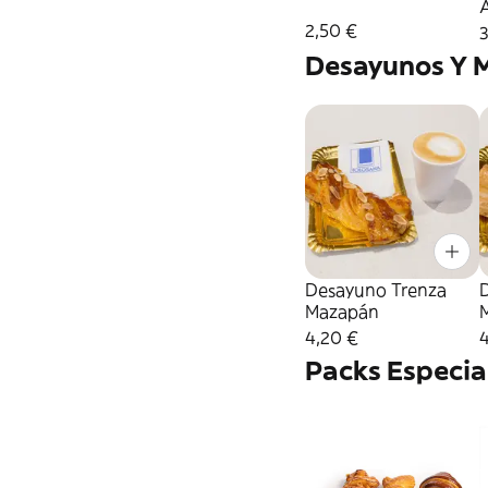
2,50 €
3
Desayunos Y 
Desayuno Trenza
Mazapán
4,20 €
4
Packs Especia