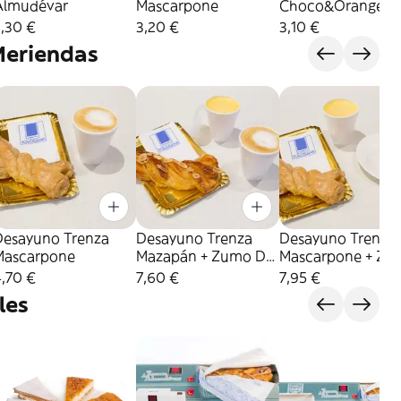
Almudévar
Mascarpone
Choco&Orange
,30 €
3,20 €
3,10 €
Meriendas
Desayuno Trenza
Desayuno Trenza
Desayuno Trenza
Mascarpone
Mazapán + Zumo De
Mascarpone + Zu
Naranja Natural
De Naranja Natur
,70 €
7,60 €
7,95 €
les