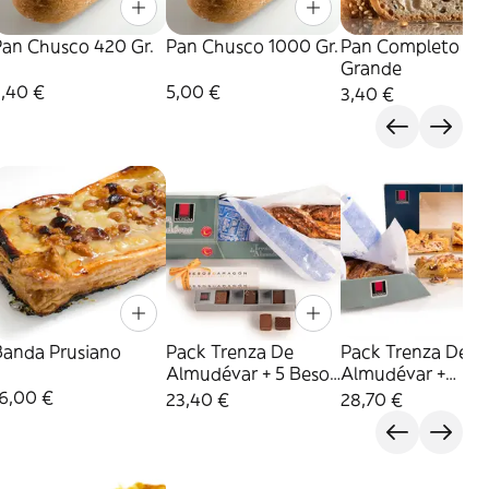
Pan Chusco 420 Gr.
Pan Chusco 1000 Gr.
Pan Completo
Grande
2,40 €
5,00 €
3,40 €
Banda Prusiano
Pack Trenza De
Pack Trenza De
Almudévar + 5 Besos
Almudévar +
De Aragón
Trenzada Graus
16,00 €
23,40 €
28,70 €