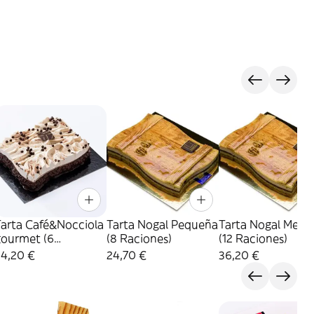
Tarta Café&Nocciola
Tarta Nogal Pequeña
Tarta Nogal Medi
gourmet (6
(8 Raciones)
(12 Raciones)
Raciones)
24,20 €
24,70 €
36,20 €