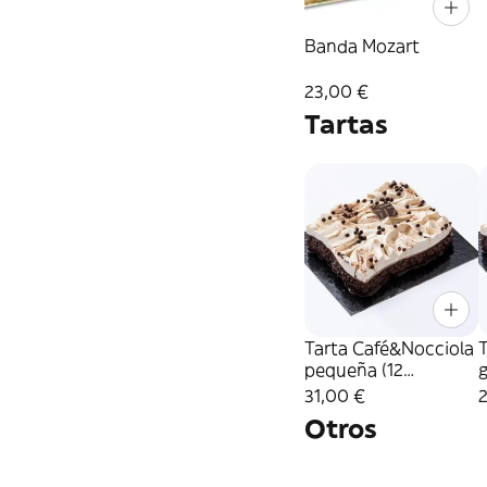
Banda Mozart
23,00 €
Tartas
Tarta Café&Nocciola
pequeña (12
Raciones)
31,00 €
Otros