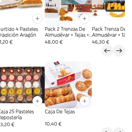
urtido 4 Pasteles
Pack 2 Trenzas De
Pack Trenza De
Tradición Aragón
Almudévar + Tejas +
Almudévar + 12
Caprichos Almendra
Castañas + 12 Lac
1,20 €
48,00 €
46,30 €
Yema + Rocas
aja 25 Pasteles
Caja De Tejas
Repostería
10,40 €
33,20 €