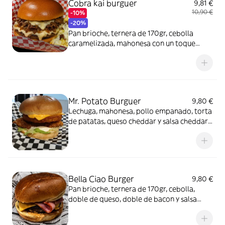
Cobra kai burguer
9,81 €
10,90 €
-10%
-20%
Pan brioche, ternera de 170gr, cebolla
caramelizada, mahonesa con un toque
suave de ajo, queso gouda y carrillada al
pedro Ximénez
Mr. Potato Burguer
9,80 €
Lechuga, mahonesa, pollo empanado, torta
de patatas, queso cheddar y salsa cheddar.
En caso de convertirla en MENÚ, poner
refresco en COMENTARIOS o ALERGIAS
Bella Ciao Burger
9,80 €
Pan brioche, ternera de 170gr, cebolla,
doble de queso, doble de bacon y salsa
bacon. En caso de convertirla en MENÚ,
poner refresco en COMENTARIOS o