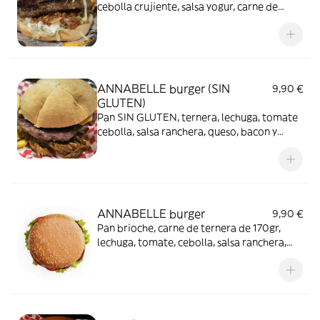
cebolla crujiente, salsa yogur, carne de
taco, queso cheddar rallado y bacon. En
caso de convertirla en MENÚ, poner
refresco en COMENTARIOS o ALERGIAS
ANNABELLE burger (SIN
9,90 €
GLUTEN)
Pan SIN GLUTEN, ternera, lechuga, tomate
cebolla, salsa ranchera, queso, bacon y
pullpork de cerdo. NOTA!! AUNQUE
TENEMOS MUCHO CUIDADO, COCINAMOS
EN LA MISMA COCINA QUE CN
PRODUCTOS CON GLUTEN, NO
GARANTIZAMOS LA NO
ANNABELLE burger
9,90 €
CONTAMINACION AMBIENTAL O
Pan brioche, carne de ternera de 170gr,
CRUZADA
lechuga, tomate, cebolla, salsa ranchera,
queso, bacon y pull-pork de cerdo asado a
la leña .