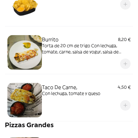
Burrito
8,20 €
Torta de 20 cm de trigo Con lechuga,
tomate, carne, salsa de yogur, salsa de
queso cheddar, salsa picante y queso
cheddar. En caso de convertirlo en MENÚ,
poner refresco en COMENTARIOS o
ALERGIAS
Taco De Carne,
4,50 €
Con lechuga, tomate y queso
Pizzas Grandes