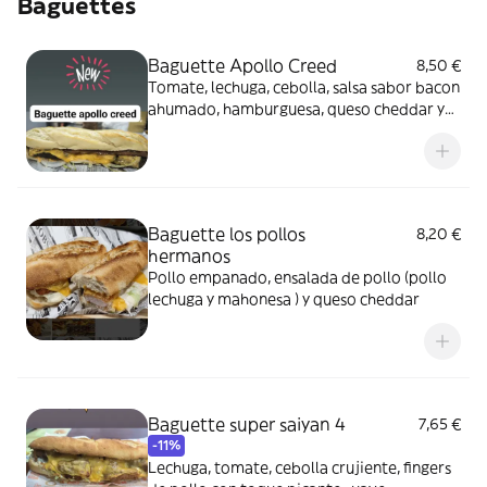
Baguettes
Baguette Apollo Creed
8,50 €
Tomate, lechuga, cebolla, salsa sabor bacon
ahumado, hamburguesa, queso cheddar y
bacon
Baguette los pollos
8,20 €
hermanos
Pollo empanado, ensalada de pollo (pollo
lechuga y mahonesa ) y queso cheddar
Baguette super saiyan 4
7,65 €
-11%
Lechuga, tomate, cebolla crujiente, fingers