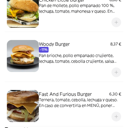
Pan de mollete, pollo empanado 100 %,
lechuga, tomate, mahonesa y queso. En
caso de convertirla en MENÚ, poner
refresco en COMENTARIOS o ALERGIAS
Woody Burger
8,37 €
-11%
Pan brioche, pollo empanado crujiente,
lechuga, tomate, cebolla crujiente, salsa
miel y mostaza, queso y bacon. En caso de
convertirla en MENÚ, poner refresco en
COMENTARIOS o ALERGIAS
Fast And Furious Burger
6,30 €
Ternera, tomate, cebolla, lechuga y queso.
En caso de convertirla en MENÚ, poner
refresco en COMENTARIOS o ALERGIAS