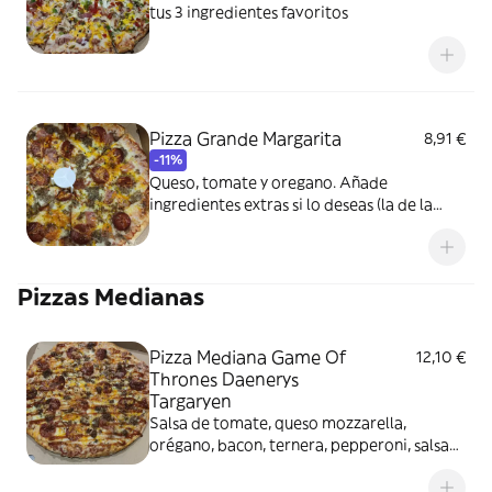
tus 3 ingredientes favoritos
Pizza Grande Margarita
8,91 €
-11%
Queso, tomate y oregano. Añade
ingredientes extras si lo deseas (la de la
foto es de ternera, bacon y pepperoni)
Pizzas Medianas
Pizza Mediana Game Of
12,10 €
Thrones Daenerys
Targaryen
Salsa de tomate, queso mozzarella,
orégano, bacon, ternera, pepperoni, salsa
barbacoa y un toque de ajo en polvo