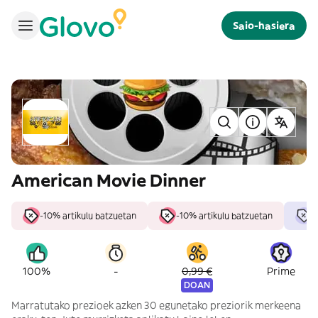
Saio-hasiera
American Movie Dinner
-10% artikulu batzuetan
-10% artikulu batzuetan
-
-
100%
0,99 €
Prime
DOAN
Marratutako prezioek azken 30 egunetako preziorik merkeena