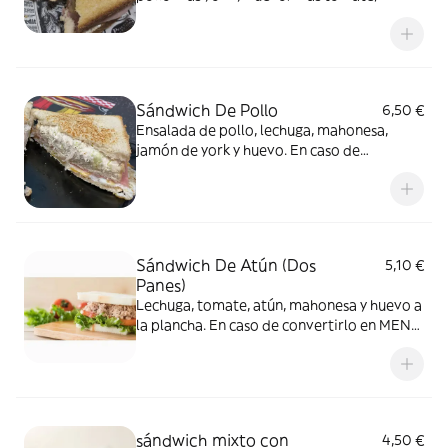
bacon,queso y mantequilla en los panes.
Sándwich De Pollo
6,50 €
Ensalada de pollo, lechuga, mahonesa,
jamón de york y huevo. En caso de
convertirlo en MENÚ, poner refresco en
COMENTARIOS o ALERGIAS
Sándwich De Atún (Dos
5,10 €
Panes)
Lechuga, tomate, atún, mahonesa y huevo a
la plancha. En caso de convertirlo en MENÚ,
poner refresco en COMENTARIOS o
ALERGIAS
sándwich mixto con
4,50 €