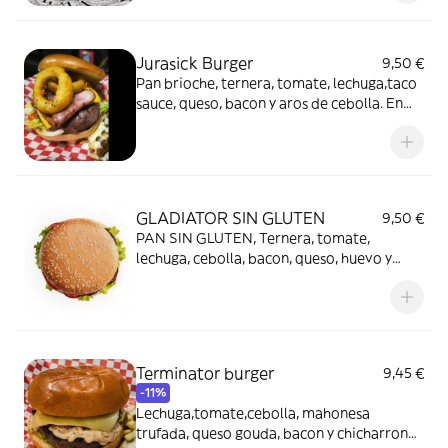
ALERGIAS
Jurasick Burger
9,50 €
Pan brioche, ternera, tomate, lechuga,taco
sauce, queso, bacon y aros de cebolla. En
caso de convertirla en MENÚ, poner
refresco en COMENTARIOS o ALERGIAS
GLADIATOR SIN GLUTEN
9,50 €
PAN SIN GLUTEN, Ternera, tomate,
lechuga, cebolla, bacon, queso, huevo y
york. NOTA IMPORTANTE!! AUNQUE
TENEMOS EL MAXIMO CUIDADO,
COCINAMOS EN LA MISMA COCINA QUE
CON PRODUCTOS CON GLUTEN, NO
GARANTIZAMOS LA NO
Terminator burger
9,45 €
CONTAMINACION AMBIENTAL O
-11%
CRUZADA
Lechuga,tomate,cebolla, mahonesa
trufada, queso gouda, bacon y chicharron