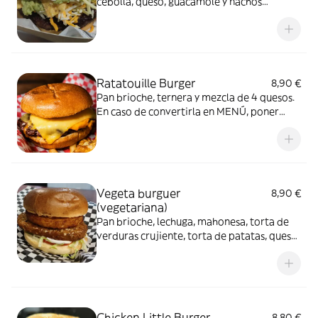
cebolla, queso, guacamole y nachos
troceados. En caso de convertirla en MENÚ,
poner refresco en COMENTARIOS o
ALERGIAS
Ratatouille Burger
8,90 €
Pan brioche, ternera y mezcla de 4 quesos.
En caso de convertirla en MENÚ, poner
refresco en COMENTARIOS o ALERGIAS
Vegeta burguer
8,90 €
(vegetariana)
Pan brioche, lechuga, mahonesa, torta de
verduras crujiente, torta de patatas, queso
cheddar y salsa cheddar
Chicken Little Burger
8,80 €