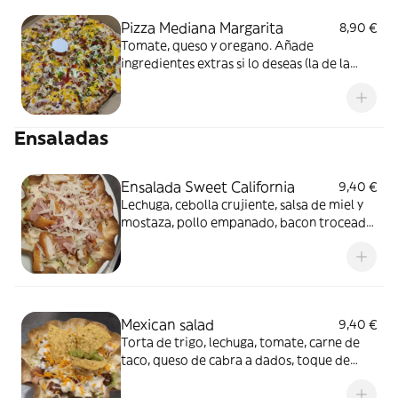
Pizza Mediana Margarita
8,90 €
Tomate, queso y oregano. Añade
ingredientes extras si lo deseas (la de la
foto es de pimiento, bacon, pollo y queso
cheddar)
Ensaladas
Ensalada Sweet California
9,40 €
Lechuga, cebolla crujiente, salsa de miel y
mostaza, pollo empanado, bacon troceado
y queso curado
Mexican salad
9,40 €
Torta de trigo, lechuga, tomate, carne de
taco, queso de cabra a dados, toque de
salsa picante, salsa cesar, queso cheddar
rallado y Guacamole