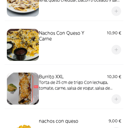
leña, queso cheddar, bacon troceado y salsa
de bacon y ranchera por encima.
Nachos Con Queso Y
10,90 €
Carne
Burrito XXL
10,30 €
Torta de 25 cm de trigo Con lechuga,
tomate, carne, salsa de yogur, salsa de
queso cheddar, salsa picante y queso
cheddar. En caso de convertirla en MENÚ,
poner refresco en COMENTARIOS o
ALERGIAS
nachos con queso
9,00 €