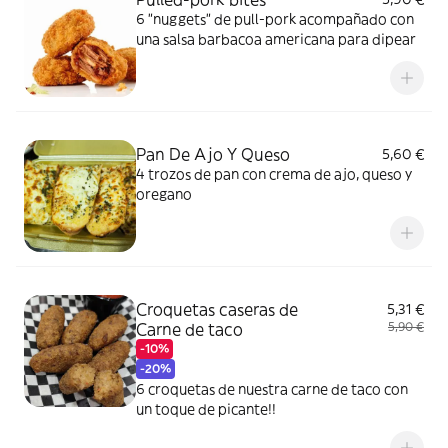
6 "nuggets" de pull-pork acompañado con
una salsa barbacoa americana para dipear
Pan De Ajo Y Queso
5,60 €
4 trozos de pan con crema de ajo, queso y
oregano
Croquetas caseras de
5,31 €
Carne de taco
5,90 €
-10%
-20%
6 croquetas de nuestra carne de taco con
un toque de picante!!