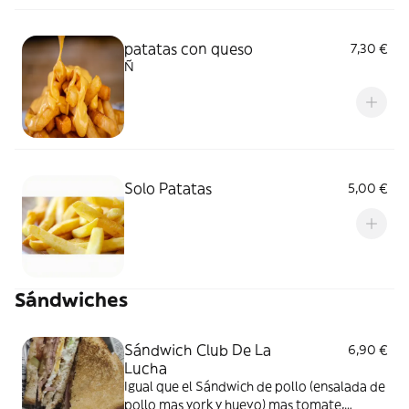
patatas con queso
7,30 €
Ñ
Solo Patatas
5,00 €
Sándwiches
Sándwich Club De La
6,90 €
Lucha
Igual que el Sándwich de pollo (ensalada de
pollo mas york y huevo) mas tomate,