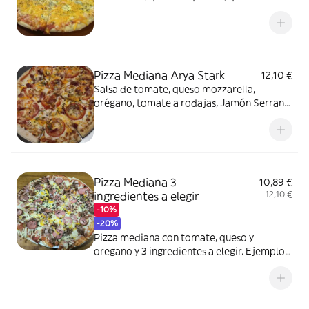
cheddar y queso mimolette
Pizza Mediana Arya Stark
12,10 €
Salsa de tomate, queso mozzarella,
orégano, tomate a rodajas, Jamón Serrano
y queso curado
Pizza Mediana 3
10,89 €
ingredientes a elegir
12,10 €
-10%
-20%
Pizza mediana con tomate, queso y
oregano y 3 ingredientes a elegir. Ejemplo:
La de la foto es atun, champiñones,
salchichas y queso cheddar (4 ingredientes)