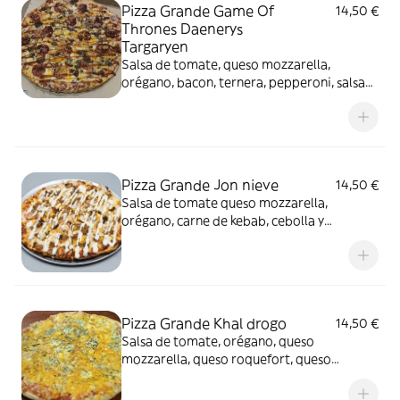
Pizza Grande Game Of
14,50 €
Thrones Daenerys
Targaryen
Salsa de tomate, queso mozzarella,
orégano, bacon, ternera, pepperoni, salsa
barbacoa y un toque de ajo en polvo
Pizza Grande Jon nieve
14,50 €
Salsa de tomate queso mozzarella,
orégano, carne de kebab, cebolla y
salsa yogurt
Pizza Grande Khal drogo
14,50 €
Salsa de tomate, orégano, queso
mozzarella, queso roquefort, queso
cheddar y queso mimolette