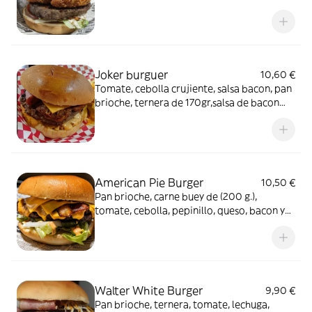
torta de patatas, queso cheddar, bacon y 2
aros de queso
Joker burguer
10,60 €
Tomate, cebolla crujiente, salsa bacon, pan
brioche, ternera de 170gr,salsa de bacon
ahumado,bacon, queso y pull pork de cerdo
asado a la leña...
American Pie Burger
10,50 €
Pan brioche, carne buey de (200 g.),
tomate, cebolla, pepinillo, queso, bacon y
salsa burger. En caso de convertirla en
MENÚ, poner refresco en COMENTARIOS o
ALERGIAS
Walter White Burger
9,90 €
Pan brioche, ternera, tomate, lechuga,