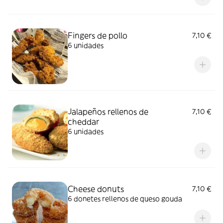
Fingers de pollo
7,10 €
6 unidades
Jalapeños rellenos de
7,10 €
cheddar
6 unidades
Cheese donuts
7,10 €
6 donetes rellenos de queso gouda