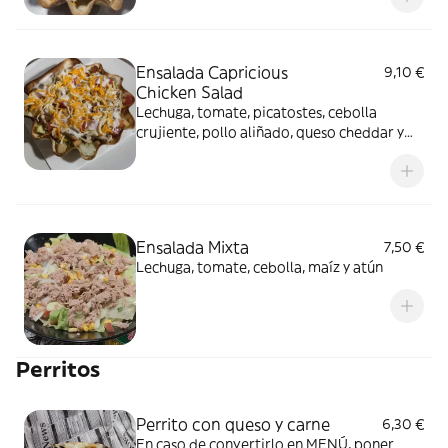
Ensalada Capricious
9,10 €
Chicken Salad
Lechuga, tomate, picatostes, cebolla
crujiente, pollo aliñado, queso cheddar y
salsa a elegir (salsa yogur o cesar)
Ensalada Mixta
7,50 €
Lechuga, tomate, cebolla, maíz y atún
Perritos
Perrito con queso y carne
6,30 €
En caso de convertirlo en MENÚ, poner