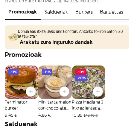
erakusten dute murrizketa aplikatu baino lehen
Promozioak
Salduenak
Burgers
Baguettes
P
Denda hau itxita dago une honetan. Antzeko tokiren baten bila
al zabiltza?
Arakatu zure inguruko dendak
Promozioak
-11%
-11%
-10%
-20%
Terminator
Mini tarta melon
Pizza Mediana 3
burger
con chocolate
ingredientes a
blanco
elegir
9,45 €
4,86 €
10,89 €
12,10 €
Salduenak