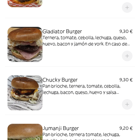
de cadiz al amontillado
Gladiator Burger
9,30 €
Ternera, tomate, cebolla, lechuga, queso,
huevo, bacon y jamón de york. En caso de
convertirla en MENÚ, poner refresco en
COMENTARIOS o ALERGIAS
Chucky Burger
9,30 €
Pan brioche, ternera, tomate, cebolla,
lechuga, bacon, queso, huevo y salsa
barbacoa. En caso de convertirla en MENÚ,
poner refresco en COMENTARIOS o
ALERGIAS
Jumanji Burger
9,20 €
Pan brioche, ternera tomate, lechuga,