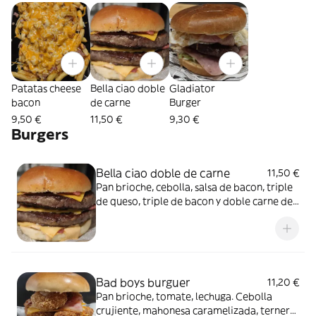
Patatas cheese
Bella ciao doble
Gladiator
bacon
de carne
Burger
9,50 €
11,50 €
9,30 €
Burgers
Bella ciao doble de carne
11,50 €
Pan brioche, cebolla, salsa de bacon, triple
de queso, triple de bacon y doble carne de
170gr cada una (340gr total). En caso de
convertirla en MENÚ, poner refresco en
COMENTARIOS o ALERGIAS
Bad boys burguer
11,20 €
Pan brioche, tomate, lechuga. Cebolla
crujiente, mahonesa caramelizada, ternera,