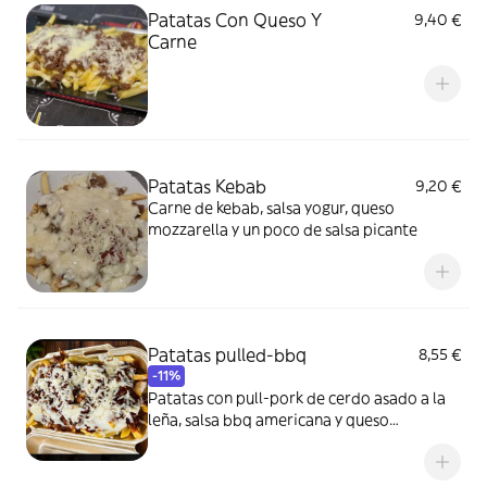
Patatas Con Queso Y
9,40 €
Carne
Patatas Kebab
9,20 €
Carne de kebab, salsa yogur, queso
mozzarella y un poco de salsa picante
Patatas pulled-bbq
8,55 €
-11%
Patatas con pull-pork de cerdo asado a la
leña, salsa bbq americana y queso
mozzarella fundido