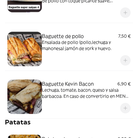
de pollo con toque picante suave,
mahonesa con toque de ajo y queso
cheddar
Baguette de pollo
7,50 €
Ensalada de pollo (pollo,lechuga y
mahonesa) jamón de york y huevo.
Baguette Kevin Bacon
6,90 €
Lechuga, tomate, bacon, queso y salsa
barbacoa. En caso de convertirlo en MENÚ,
poner refresco en COMENTARIOS o
ALERGIAS
Patatas