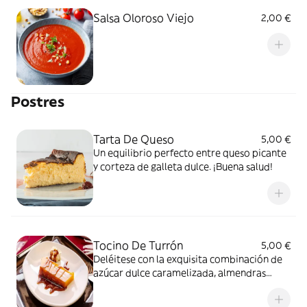
Salsa Oloroso Viejo
2,00 €
Postres
Tarta De Queso
5,00 €
Un equilibrio perfecto entre queso picante
y corteza de galleta dulce. ¡Buena salud!
Tocino De Turrón
5,00 €
Deléitese con la exquisita combinación de
azúcar dulce caramelizada, almendras
tostadas y un toque cítrico