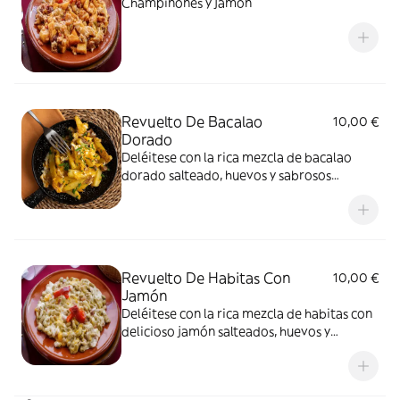
Champiñones y jamón
Revuelto De Bacalao
10,00 €
Dorado
Deléitese con la rica mezcla de bacalao
dorado salteado, huevos y sabrosos
condimentos
Revuelto De Habitas Con
10,00 €
Jamón
Deléitese con la rica mezcla de habitas con
delicioso jamón salteados, huevos y
sabrosos condimentos