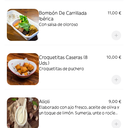
Bombón De Carrillada
11,00 €
Ibérica
Con salsa de oloroso
Croquetitas Caseras (8
10,00 €
Uds.)
Croquetitas de puchero
Alioli
9,00 €
Elaborado con ajo fresco, aceite de oliva y
un toque de limón. Sumerja, unte o rocíe
para obtener una explosión de sabor
mediterráneo