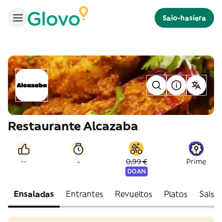
Saio-hasiera
Restaurante Alcazaba
-
--
0,99 €
Prime
DOAN
Ensaladas
Entrantes
Revueltos
Platos
Salsas