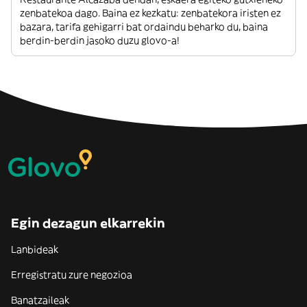
zenbatekoa dago. Baina ez kezkatu: zenbatekora iristen ez
bazara, tarifa gehigarri bat ordaindu beharko du, baina
berdin-berdin jasoko duzu glovo-a!
Egin dezagun elkarrekin
Lanbideak
Erregistratu zure negozioa
Banatzaileak