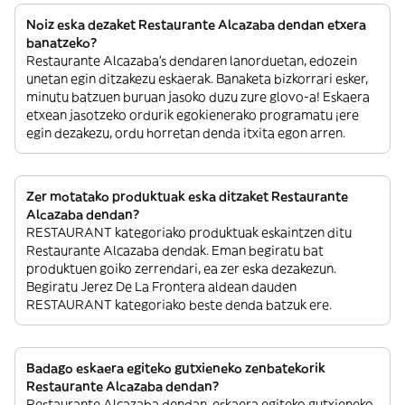
Noiz eska dezaket Restaurante Alcazaba dendan etxera
banatzeko?
Restaurante Alcazaba’s dendaren lanorduetan, edozein
unetan egin ditzakezu eskaerak. Banaketa bizkorrari esker,
minutu batzuen buruan jasoko duzu zure glovo-a! Eskaera
etxean jasotzeko ordurik egokienerako programatu ¡ere
egin dezakezu, ordu horretan denda itxita egon arren.
Zer motatako produktuak eska ditzaket Restaurante
Alcazaba dendan?
RESTAURANT kategoriako produktuak eskaintzen ditu
Restaurante Alcazaba dendak. Eman begiratu bat
produktuen goiko zerrendari, ea zer eska dezakezun.
Begiratu Jerez De La Frontera aldean dauden
RESTAURANT kategoriako beste denda batzuk ere.
Badago eskaera egiteko gutxieneko zenbatekorik
Restaurante Alcazaba dendan?
Restaurante Alcazaba dendan, eskaera egiteko gutxieneko