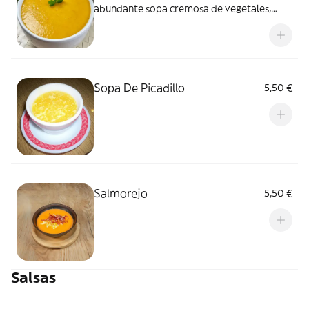
abundante sopa cremosa de vegetales,
elaborada con vegetales frescos
cuidadosamente seleccionados para una
experiencia gastronómica saludable y
satisfactoria
Sopa De Picadillo
5,50 €
Salmorejo
5,50 €
Salsas