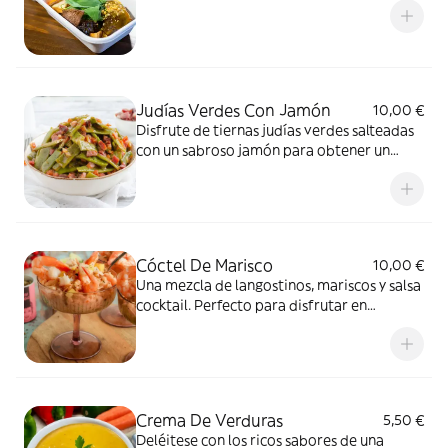
Judías Verdes Con Jamón
10,00 €
Disfrute de tiernas judías verdes salteadas
con un sabroso jamón para obtener un
plato sabroso lleno de estilo mediterráneo
Cóctel De Marisco
10,00 €
Una mezcla de langostinos, mariscos y salsa
cocktail. Perfecto para disfrutar en
cualquier ocasión. ¡Sabor a mar en cada
bocado!
Crema De Verduras
5,50 €
Deléitese con los ricos sabores de una