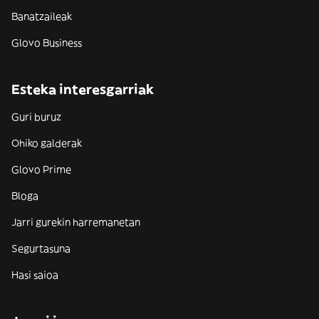
Banatzaileak
Glovo Business
Esteka interesgarriak
Guri buruz
Ohiko galderak
Glovo Prime
Bloga
Jarri gurekin harremanetan
Segurtasuna
Hasi saioa