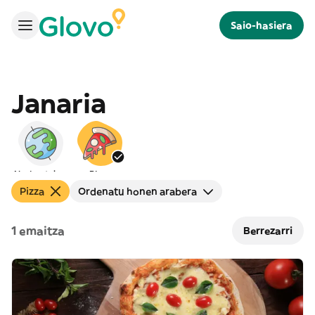
Saio-hasiera
Janaria
Nazioartekoa
Pizza
Pizza
Ordenatu honen arabera
1 emaitza
Berrezarri