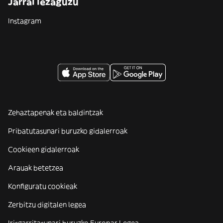
Jarrai iezaguzu
Instagram
Zehaztapenak eta baldintzak
Pribatutasunari buruzko gidalerroak
Cookieen gidalerroak
Arauak betetzea
Konfiguratu cookieak
Zerbitzu digitalen legea