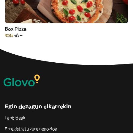
Box Pizza
Itxita
--
Egin dezagun elkarrekin
Lanbideak
Erregistratu zure negozioa