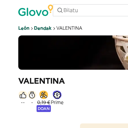
León
Dendak
VALENTINA
VALENTINA
--
-
0,19 €
Prime
DOAN