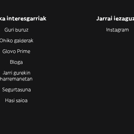
ka interesgarriak
Jarrai iezagu
Guri buruz
Instagram
Ohiko galderak
Glovo Prime
Bloga
Jarri gurekin
harremanetan
Segurtasuna
Hasi saioa