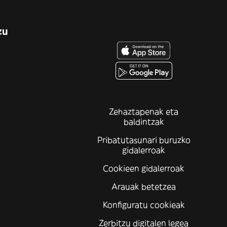
zu
Zehaztapenak eta
baldintzak
Pribatutasunari buruzko
gidalerroak
Cookieen gidalerroak
Arauak betetzea
Konfiguratu cookieak
Zerbitzu digitalen legea