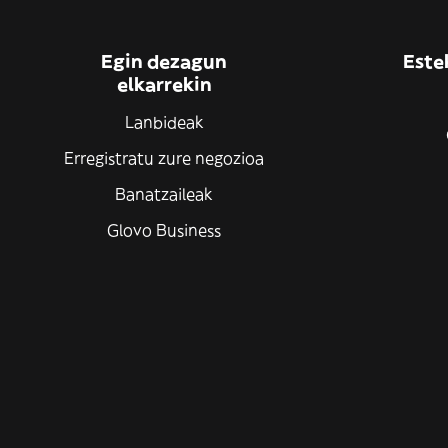
Egin dezagun
Este
elkarrekin
Lanbideak
Erregistratu zure negozioa
Banatzaileak
Glovo Business