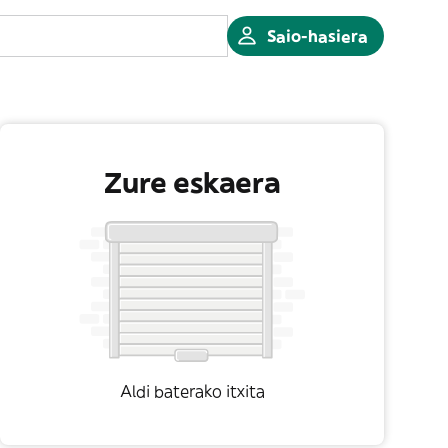
Saio-hasiera
Zure eskaera
Aldi baterako itxita