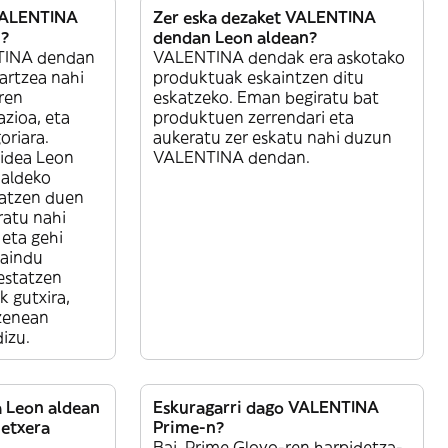
 VALENTINA
Zer eska dezaket VALENTINA
n?
dendan Leon aldean?
TINA dendan
VALENTINA dendak era askotako
artzea nahi
produktuak eskaintzen ditu
ren
eskatzeko. Eman begiratu bat
zioa, eta
produktuen zerrendari eta
oriara.
aukeratu zer eskatu nahi duzun
bidea Leon
VALENTINA dendan.
aldeko
atzen duen
ratu nahi
eta gehi
daindu
estatzen
k gutxira,
uzenean
izu.
a Leon aldean
Eskuragarri dago VALENTINA
etxera
Prime-n?
Bai. Prime Glovo-ren harpidetza-