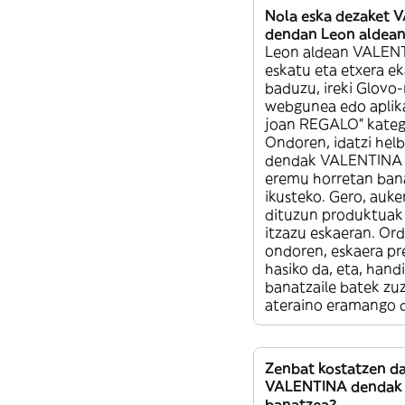
Nola eska dezaket
dendan Leon aldea
Leon aldean VALEN
eskatu eta etxera ek
baduzu, ireki Glovo-
webgunea edo aplika
joan REGALO” kateg
Ondoren, idatzi hel
dendak VALENTINA 
eremu horretan ban
ikusteko. Gero, auke
dituzun produktuak 
itzazu eskaeran. Or
ondoren, eskaera pr
hasiko da, eta, handi
banatzaile batek z
ateraino eramango d
Zenbat kostatzen d
VALENTINA dendak 
banatzea?