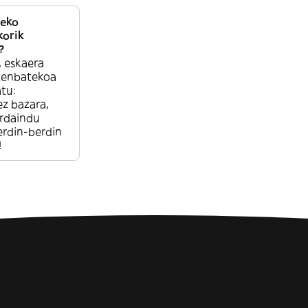
teko
korik
?
 eskaera
 zenbatekoa
tu:
ez bazara,
ordaindu
erdin-berdin
!