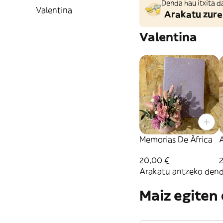
Denda hau itxita d
Valentina
Arakatu zure
Valentina
Memorias De África
20,00 €
Arakatu antzeko dend
Maiz egiten