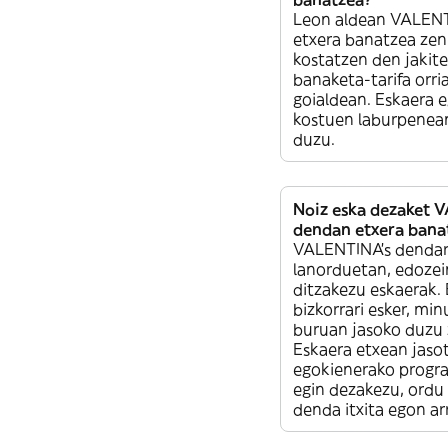
Leon aldean VALEN
etxera banatzea ze
kostatzen den jakitek
banaketa-tarifa orri
goialdean. Eskaera e
kostuen laburpenean
duzu.
Noiz eska dezaket 
dendan etxera bana
VALENTINA’s denda
lanorduetan, edozei
ditzakezu eskaerak.
bizkorrari esker, mi
buruan jasoko duzu 
Eskaera etxean jaso
egokienerako progr
egin dezakezu, ordu
denda itxita egon ar