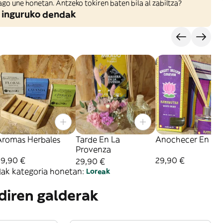
ago une honetan. Antzeko tokiren baten bila al zabiltza?
 inguruko dendak
Aromas Herbales
Tarde En La
Anochecer En Ind
Provenza
29,90 €
29,90 €
29,90 €
ak kategoria honetan:
Loreak
 diren galderak