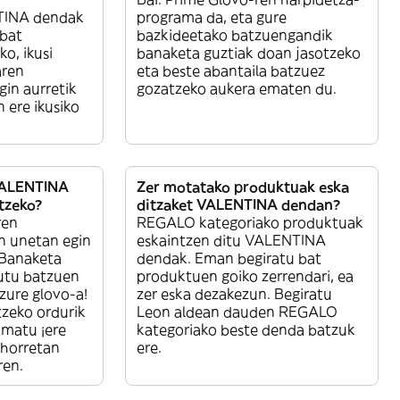
TINA dendak
programa da, eta gure
nbat
bazkideetako batzuengandik
o, ikusi
banaketa guztiak doan jasotzeko
aren
eta beste abantaila batzuez
gin aurretik
gozatzeko aukera ematen du.
 ere ikusiko
VALENTINA
Zer motatako produktuak eska
tzeko?
ditzaket VALENTINA dendan?
ren
REGALO kategoriako produktuak
n unetan egin
eskaintzen ditu VALENTINA
 Banaketa
dendak. Eman begiratu bat
nutu batzuen
produktuen goiko zerrendari, ea
zure glovo-a!
zer eska dezakezun. Begiratu
tzeko ordurik
Leon aldean dauden REGALO
amatu ¡ere
kategoriako beste denda batzuk
 horretan
ere.
ren.