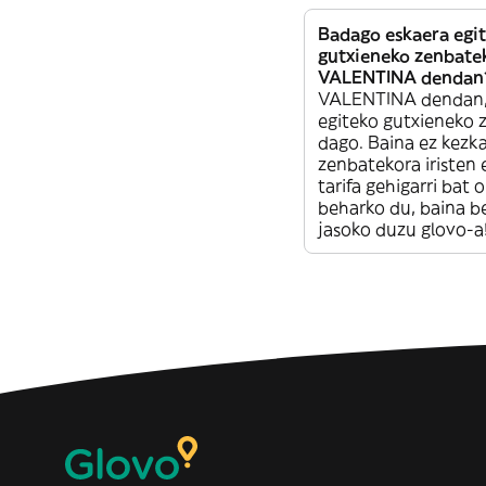
Badago eskaera egi
gutxieneko zenbate
VALENTINA dendan
VALENTINA dendan,
egiteko gutxieneko
dago. Baina ez kezka
zenbatekora iristen 
tarifa gehigarri bat 
beharko du, baina b
jasoko duzu glovo-a