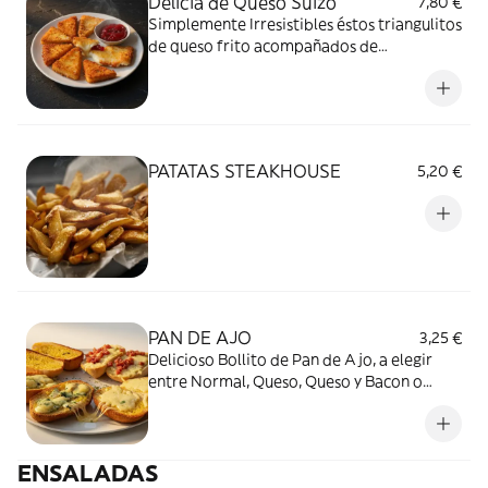
Delicia de Queso Suizo
7,80 €
Simplemente Irresistibles éstos triangulitos
de queso frito acompañados de
Mermelada de Fresa
PATATAS STEAKHOUSE
5,20 €
PAN DE AJO
3,25 €
Delicioso Bollito de Pan de Ajo, a elegir
entre Normal, Queso, Queso y Bacon o
Roquefort
ENSALADAS