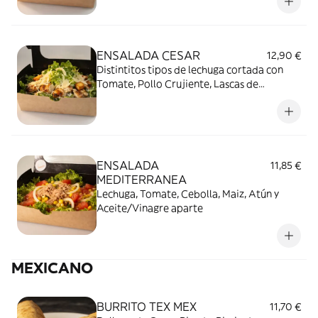
ENSALADA CESAR
12,90 €
Distintitos tipos de lechuga cortada con
Tomate, Pollo Crujiente, Lascas de
Parmesano, Picatostes y Salsa Cesar
ENSALADA
11,85 €
MEDITERRANEA
Lechuga, Tomate, Cebolla, Maiz, Atún y
Aceite/Vinagre aparte
MEXICANO
BURRITO TEX MEX
11,70 €