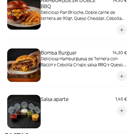
HAMBURGUESA DOBLE
14,30 €
BBQ
Delicioso Pan Brioche, Doble carne de
ternera de 90gr, Queso Cheddar, Cebolla
Crujiente, Bacon, Tomate y salsa Barbacoa
Bomba Burguer
14,30 €
Deliciosa Hamburguesa de Ternera con
Bacon y Cebolla Crispy, salsa BBQ y Queso.
TODO ELLO DENTRO DE UNA MASA DE
PIZZA Y HECHO AL HORNO... prepárate
para un antes y un después
Salsa aparte
1,45 €