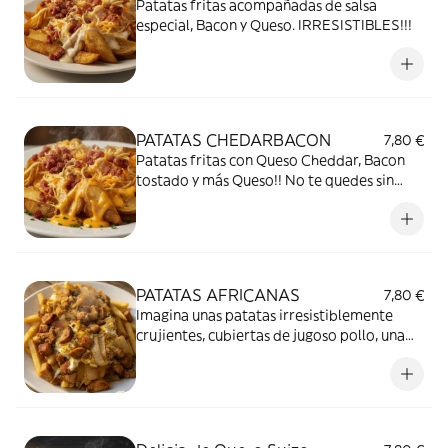
Patatas fritas acompañadas de salsa
especial, Bacon y Queso. IRRESISTIBLES!!!
PATATAS CHEDARBACON
7,80 €
Patatas fritas con Queso Cheddar, Bacon
tostado y más Queso!! No te quedes sin
probarlas!!
PATATAS AFRICANAS
7,80 €
Imagina unas patatas irresistiblemente
crujientes, cubiertas de jugoso pollo, una
deliciosa cebolla pochada, el toque
cremoso de nuestra mahonesa y es