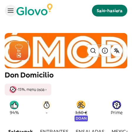
Saio-hasiera
Don Domicilio
-15%, menu osoa ›
-
94%
3,50 €
Prime
DOAN
Salduenak
ENTRANTES
ENSALADAS
MEXICA