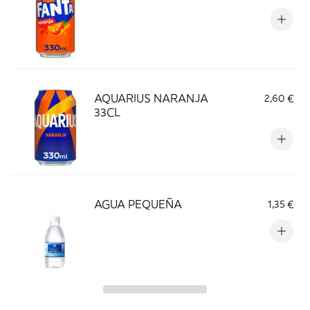
AQUARIUS NARANJA
2,60 €
33CL
AGUA PEQUEÑA
1,35 €
PORTES