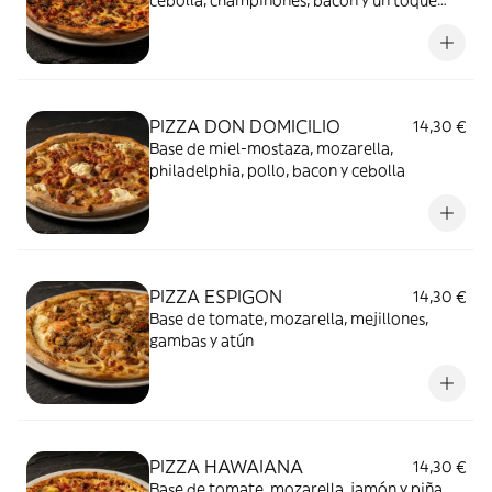
cebolla, champiñones, bacon y un toque
picante
PIZZA DON DOMICILIO
14,30 €
Base de miel-mostaza, mozarella,
philadelphia, pollo, bacon y cebolla
PIZZA ESPIGON
14,30 €
Base de tomate, mozarella, mejillones,
gambas y atún
PIZZA HAWAIANA
14,30 €
Base de tomate, mozarella, jamón y piña