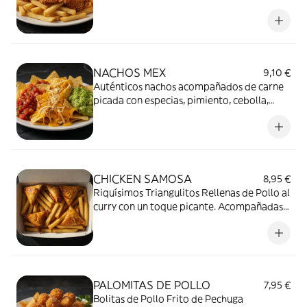
Rebozado EXTRACRUJIENTE.
Acompañado de patatas fritas.
NACHOS MEX
9,10 €
Auténticos nachos acompañados de carne
picada con especias, pimiento, cebolla,
tomate, Queso, Guacamole y Salsa de
Tomate con un toque picante.
CHICKEN SAMOSA
8,95 €
Riquísimos Triangulitos Rellenas de Pollo al
curry con un toque picante. Acompañadas
de Patatas, 5ud
PALOMITAS DE POLLO
7,95 €
Bolitas de Pollo Frito de Pechuga