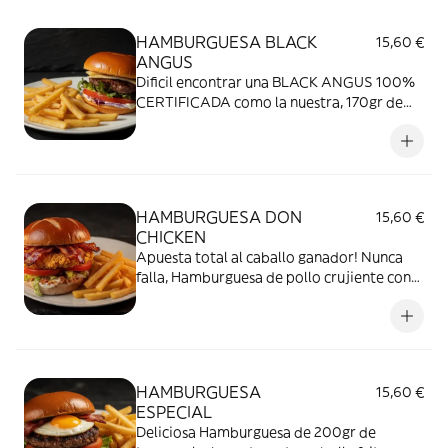
HAMBURGUESA BLACK
15,60 €
ANGUS
Dificil encontrar una BLACK ANGUS 100%
CERTIFICADA como la nuestra, 170gr de
carne con queso manchego, tomate,
cebolla morada, lechuga y mahonesa
HAMBURGUESA DON
15,60 €
CHICKEN
Apuesta total al caballo ganador! Nunca
falla, Hamburguesa de pollo crujiente con
lechuga, cebolla frita, bacon, tomate y
mahonesa
HAMBURGUESA
15,60 €
ESPECIAL
Deliciosa Hamburguesa de 200gr de