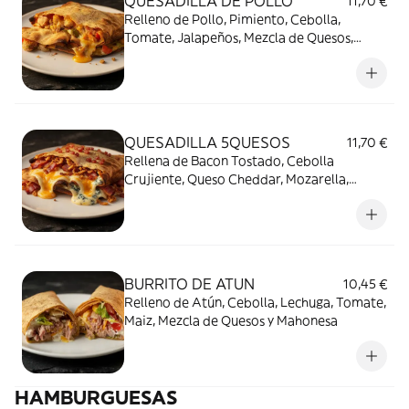
QUESADILLA DE POLLO
11,70 €
Relleno de Pollo, Pimiento, Cebolla,
Tomate, Jalapeños, Mezcla de Quesos,
Guacamole y Salsa de Tomate Picante
QUESADILLA 5QUESOS
11,70 €
Rellena de Bacon Tostado, Cebolla
Crujiente, Queso Cheddar, Mozarella,
Roquefort y más Queso!!
BURRITO DE ATUN
10,45 €
Relleno de Atún, Cebolla, Lechuga, Tomate,
Maiz, Mezcla de Quesos y Mahonesa
HAMBURGUESAS