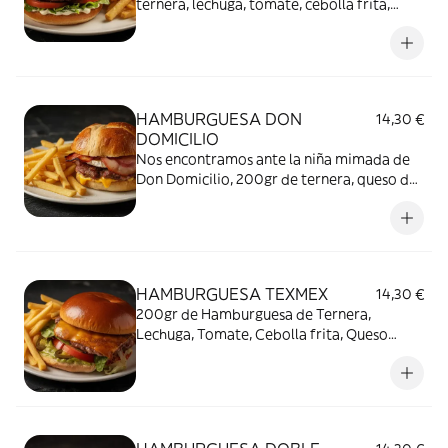
ternera, lechuga, tomate, cebolla frita,
queso, huevo, bacon mahonesa
HAMBURGUESA DON
14,30 €
DOMICILIO
Nos encontramos ante la niña mimada de
Don Domicilio, 200gr de ternera, queso de
cabra, cebolla caramelizada, bacon y salsa
mielmostaza
HAMBURGUESA TEXMEX
14,30 €
200gr de Hamburguesa de Ternera,
Lechuga, Tomate, Cebolla frita, Queso
Cheddar, Jalapeños y Guacamole