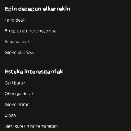
Egin dezagun elkarrekin
Lanbideak
Erregistratu zure negozioa
Banatzaileak
Glovo Business
Esteka interesgarriak
Guri buruz
Ohiko galderak
Glovo Prime
Bloga
Jarri gurekin harremanetan