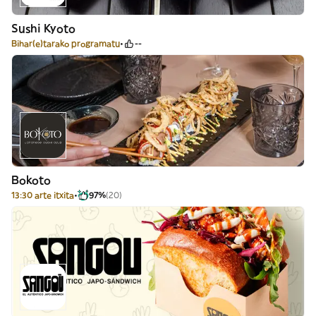
Sushi Kyoto
Bihar(e)tarako programatu
--
Bokoto
13:30 arte itxita
97%
(20)