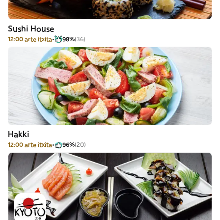
Sushi House
12:00 arte itxita
98%
(36)
Hakki
12:00 arte itxita
96%
(20)