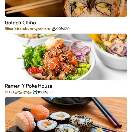
Golden Chino
Bihar(e)tarako programatu
90%
(20)
Ramen Y Poke House
12:00 arte itxita
100%
(12)