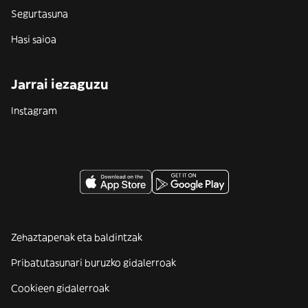
Segurtasuna
Hasi saioa
Jarrai iezaguzu
Instagram
Zehaztapenak eta baldintzak
Pribatutasunari buruzko gidalerroak
Cookieen gidalerroak