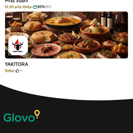
Miss Sushi
12:30 arte itxita
95%
(85)
YAKITORA
Itxita
--