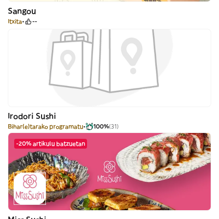
Sangou
Itxita
--
Irodori Sushi
Bihar(e)tarako programatu
100%
(31)
-20% artikulu batzuetan