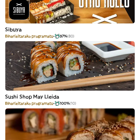
Sibuya
Bihar(e)tarako programatu
97%
(80)
Sushi Shop May Lleida
Bihar(e)tarako programatu
100%
(10)