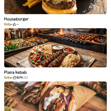
Houseburger
Itxita
--
Playa kebab
Itxita
93%
(26)