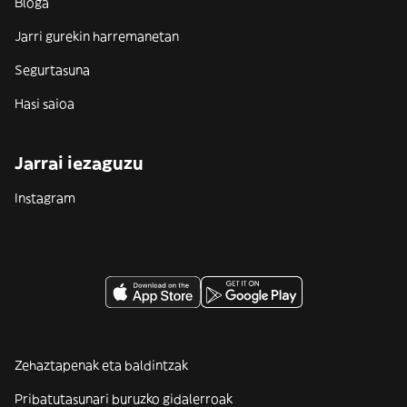
Bloga
Jarri gurekin harremanetan
Segurtasuna
Hasi saioa
Jarrai iezaguzu
Instagram
Zehaztapenak eta baldintzak
Pribatutasunari buruzko gidalerroak