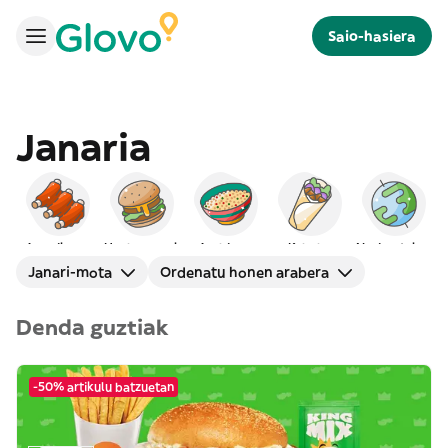
Saio-hasiera
Janaria
Amerikarra
Hanburgesak
Arabiarra
Kebaba
Nazioartekoa
Janari-mota
Ordenatu honen arabera
Denda guztiak
-50% artikulu batzuetan