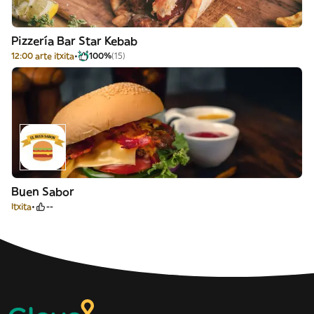
Pizzería Bar Star Kebab
12:00 arte itxita
100%
(15)
Buen Sabor
Itxita
--