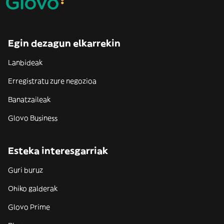
Egin dezagun elkarrekin
Lanbideak
Erregistratu zure negozioa
Banatzaileak
Glovo Business
Esteka interesgarriak
Guri buruz
Ohiko galderak
Glovo Prime