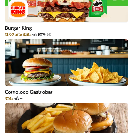
Burger King
13:00 arte itxita
90%
(61)
Comoloco Gastrobar
Itxita
--