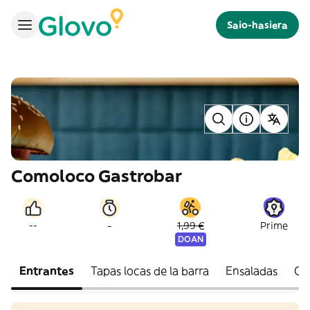
Saio-hasiera
Comoloco Gastrobar
-
--
1,99 €
Prime
DOAN
Entrantes
Tapas locas de la barra
Ensaladas
Ca