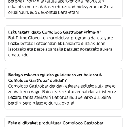
bereziak; horiz markatuta agertzen dira. Batzuetan,
eskaintza bereziak ikusiko dituzu; adibidez, eraman 2 eta
ordaindu 1, edo deskontua banaketan!
Eskuragarri dago Comoloco Gastrobar Prime-n?
Bai. Prime Glovo-ren harpidetza-programa da, eta gure
bazkideetako batzuengandik banaketa guztiak doan
jasotzeko eta beste abantaila batzuez gozatzeko aukera
ematen du.
Badago eskaera egiteko gutxieneko zenbatekorik
Comoloco Gastrobar dendan?
Comoloco Gastrobar dendan, eskaera egiteko gutxieneko
zenbatekoa dago. Baina ez kezkatu: zenbatekora iristen ez
bazara, tarifa gehigarri bat ordaindu beharko du, baina
berdin-berdin jasoko duzu glovo-a!
Eska al ditzaket produktuak Comoloco Gastrobar