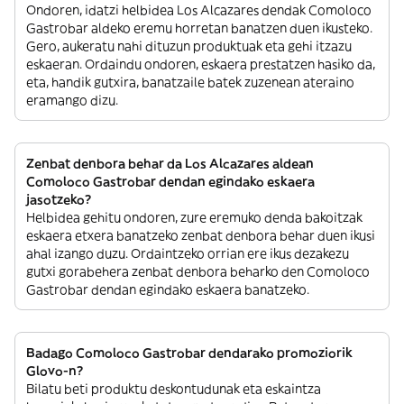
Ondoren, idatzi helbidea Los Alcazares dendak Comoloco
Gastrobar aldeko eremu horretan banatzen duen ikusteko.
Gero, aukeratu nahi dituzun produktuak eta gehi itzazu
eskaeran. Ordaindu ondoren, eskaera prestatzen hasiko da,
eta, handik gutxira, banatzaile batek zuzenean ateraino
eramango dizu.
Zenbat denbora behar da Los Alcazares aldean
Comoloco Gastrobar dendan egindako eskaera
jasotzeko?
Helbidea gehitu ondoren, zure eremuko denda bakoitzak
eskaera etxera banatzeko zenbat denbora behar duen ikusi
ahal izango duzu. Ordaintzeko orrian ere ikus dezakezu
gutxi gorabehera zenbat denbora beharko den Comoloco
Gastrobar dendan egindako eskaera banatzeko.
Badago Comoloco Gastrobar dendarako promoziorik
Glovo-n?
Bilatu beti produktu deskontudunak eta eskaintza