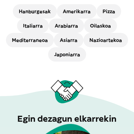
Hanburgesak
Amerikarra
Pizza
Italiarra
Arabiarra
Oilaskoa
Mediterraneoa
Asiarra
Nazioartekoa
Japoniarra
Egin dezagun elkarrekin