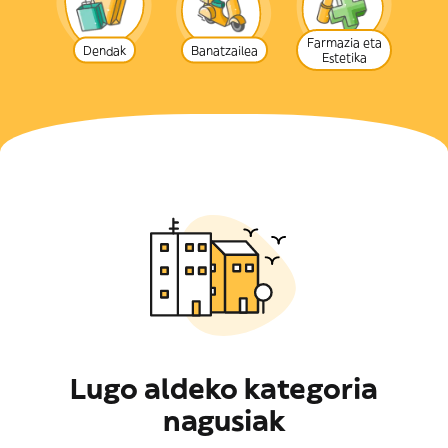
Farmazia eta
Dendak
Banatzailea
Estetika
Lugo aldeko kategoria
nagusiak