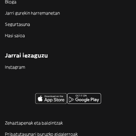
Bloga
Jarri gurekin harremanetan
Segurtasuna
Hasi saioa
Jarrai iezaguzu
Instagram
Zehaztapenak eta baldintzak
Pribatutasunari buruzko gidalerroak