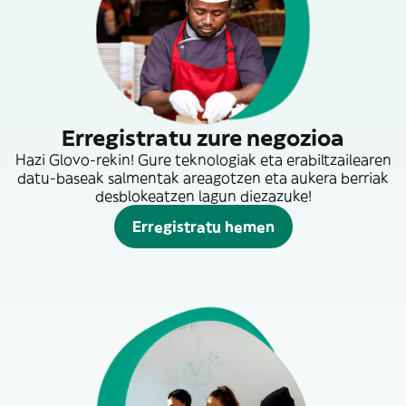
Erregistratu zure negozioa
Hazi Glovo-rekin! Gure teknologiak eta erabiltzailearen
datu-baseak salmentak areagotzen eta aukera berriak
desblokeatzen lagun diezazuke!
Erregistratu hemen