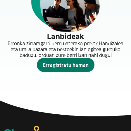
Lanbideak
Erronka zirraragarri berri baterako prest? Handizalea
eta umila bazara eta besteekin lan egitea gustuko
baduzu, orduan zure berri izan nahi dugu!
Erregistratu hemen