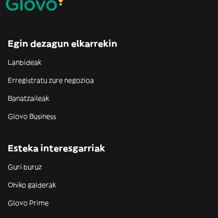
Egin dezagun elkarrekin
Lanbideak
Erregistratu zure negozioa
Banatzaileak
Glovo Business
Esteka interesgarriak
Guri buruz
Ohiko galderak
Glovo Prime