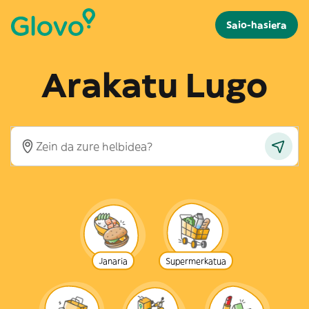
Saio-hasiera
Arakatu Lugo
Janaria
Supermerkatua