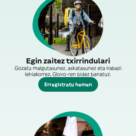
Egin zaitez txirrindulari
Gozatu malgutasunez, askatasunez eta irabazi
lehiakorrez, Glovo-ren bidez banatuz.
Erregistratu hemen