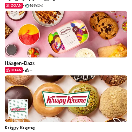
DOAN
95%
(24)
Häagen-Dazs
DOAN
--
Krispy Kreme