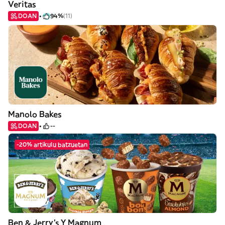
Veritas
DOAN
94%
(11)
Manolo Bakes
DOAN
--
-20% artikulu batzuetan
Ben & Jerry's Y Magnum