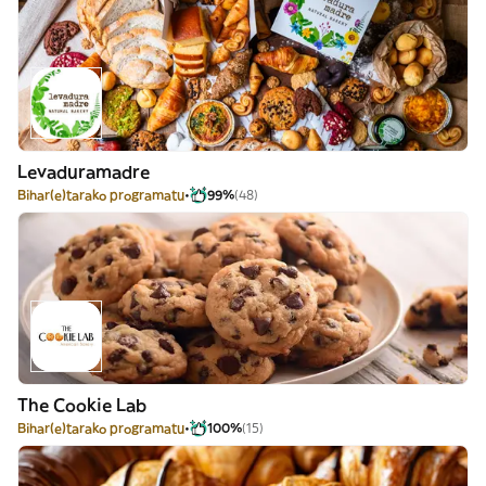
Levaduramadre
Bihar(e)tarako programatu
99%
(48)
The Cookie Lab
Bihar(e)tarako programatu
100%
(15)