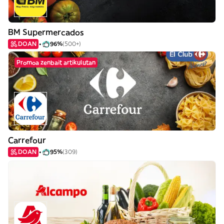
BM Supermercados
DOAN
96%
(500+)
Promoa zenbait artikulutan
Carrefour
DOAN
95%
(309)