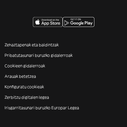
Zehaztapenak eta baldintzak
Pribatutasunari buruzko gidalerroak
Cookieen gidalerroak
Arauak betetzea
Konfiguratu cookieak
Zerbitzu digitalen legea
Irisgarritasunari buruzko Europar Legea