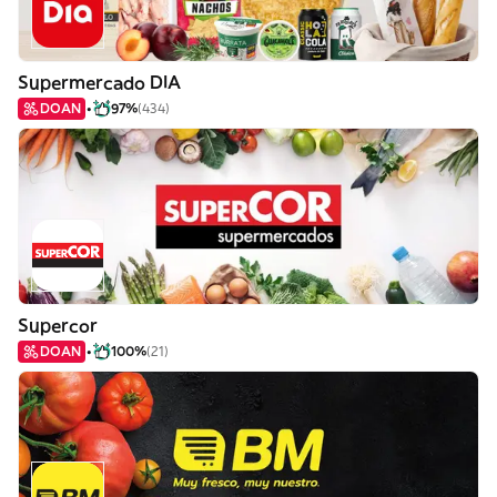
Supermercado DIA
DOAN
97%
(434)
Supercor
DOAN
100%
(21)