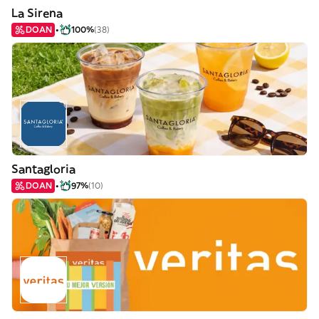
La Sirena
DOAN
100%
(38)
Santagloria
DOAN
97%
(10)