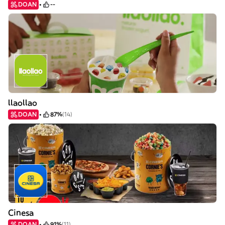
DOAN
--
llaollao
DOAN
87%
(14)
Cinesa
DOAN
91%
(11)