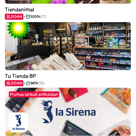
Tiendanimal
DOAN
100%
(27)
Tu Tienda BP
DOAN
96%
(55)
Promoa zenbait artikulutan