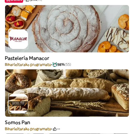
Pastelería Manacor
Bihar(e)tarako programatu
98%
(55)
Somos Pan
Bihar(e)tarako programatu
--