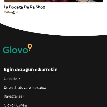
La Bodega De Ra Shop
Itxita
--
Egin dezagun elkarrekin
Lanbideak
Erregistratu zure negozioa
Banatzaileak
Glovo Business