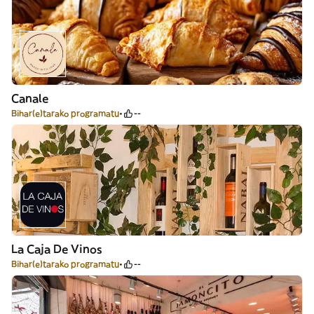
Canale
Bihar(e)tarako programatu
--
La Caja De Vinos
Bihar(e)tarako programatu
--