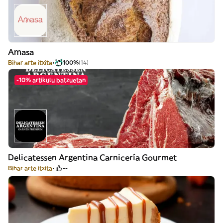
Amasa
Bihar arte itxita
100%
(14)
-10% artikulu batzuetan
Delicatessen Argentina Carnicería Gourmet
Bihar arte itxita
--