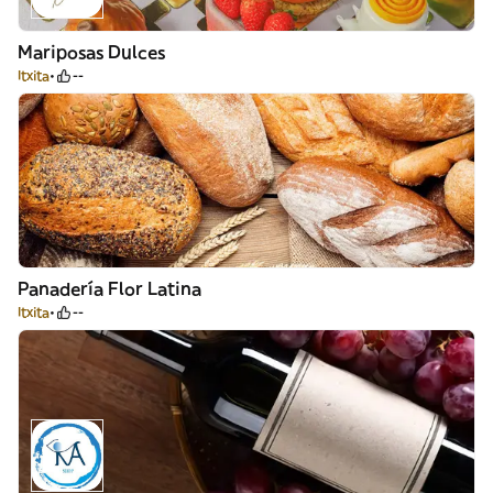
Mariposas Dulces
Itxita
--
Panadería Flor Latina
Itxita
--