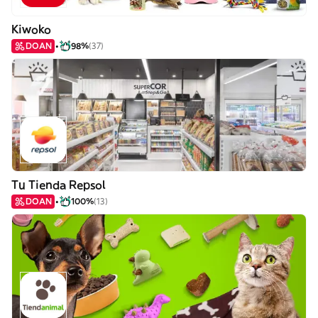
Kiwoko
DOAN
98%
(37)
Tu Tienda Repsol
DOAN
100%
(13)