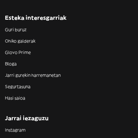
Esteka interesgarriak
Guri buruz
Ohiko galderak
Glovo Prime
Bloga
Jarri gurekin harremanetan
Segurtasuna
Hasi saioa
Jarrai iezaguzu
Instagram