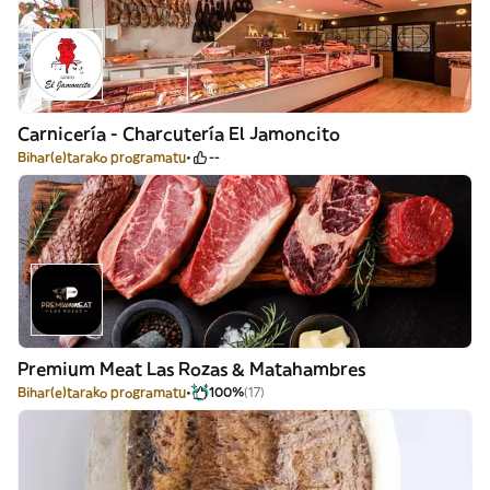
Carnicería - Charcutería El Jamoncito
Bihar(e)tarako programatu
--
Premium Meat Las Rozas & Matahambres
Bihar(e)tarako programatu
100%
(17)