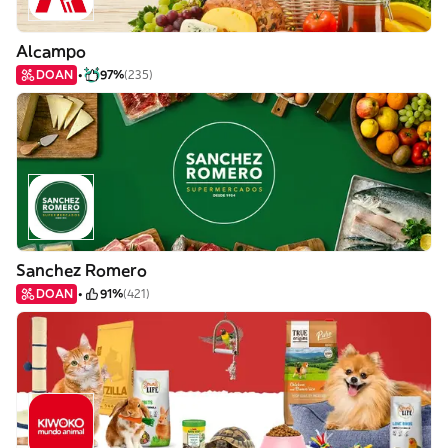
Alcampo
DOAN
97%
(235)
Sanchez Romero
DOAN
91%
(421)