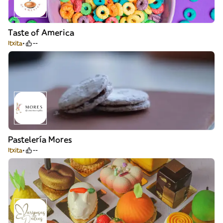
Taste of America
Itxita
--
Pastelería Mores
Itxita
--