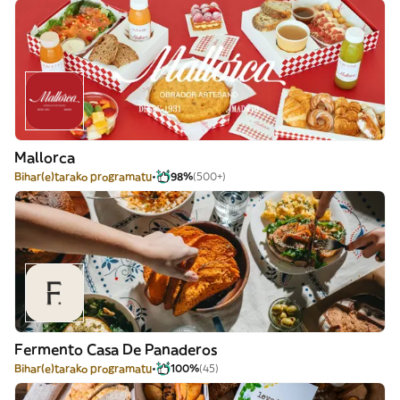
Mallorca
Bihar(e)tarako programatu
98%
(500+)
Fermento Casa De Panaderos
Bihar(e)tarako programatu
100%
(45)