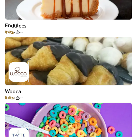
Endulces
Itxita
--
Wooca
Itxita
--