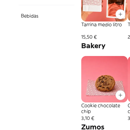
Bebidas
Tarrina medio litro
T
15,50 €
Bakery
Cookie chocolate
chip
3,10 €
3
Zumos