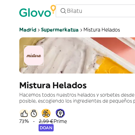
Madrid
Supermerkatua
Mistura Helados
Mistura Helados
Hacemos todos nuestros helados y sorbetes desde 
posible, escogiendo los ingredientes de pequeños
73%
-
2,99 €
Prime
DOAN