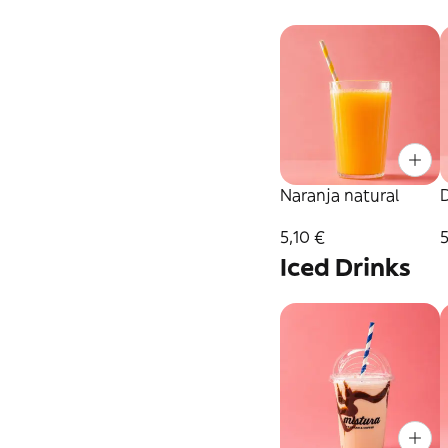
Naranja natural
5,10 €
Iced Drinks