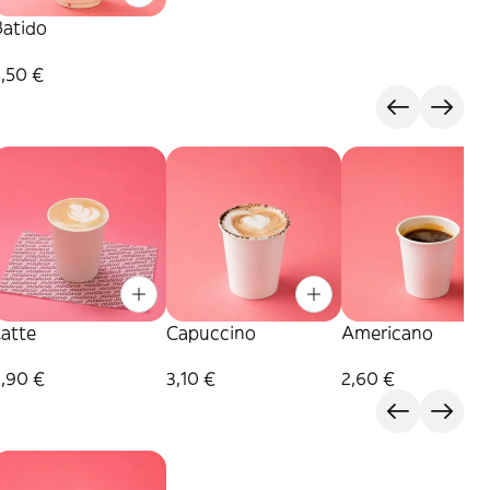
Batido
,50 €
Latte
Capuccino
Americano
2,90 €
3,10 €
2,60 €