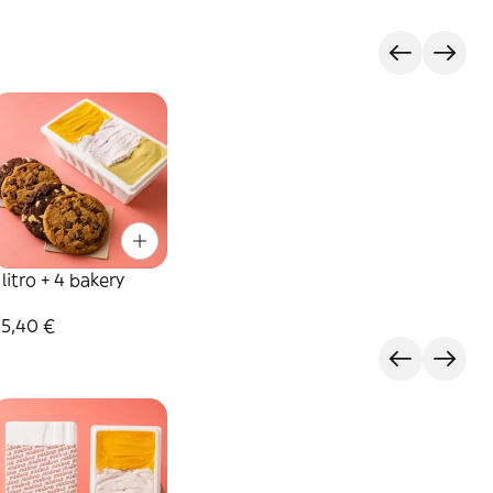
 litro + 4 bakery
35,40 €