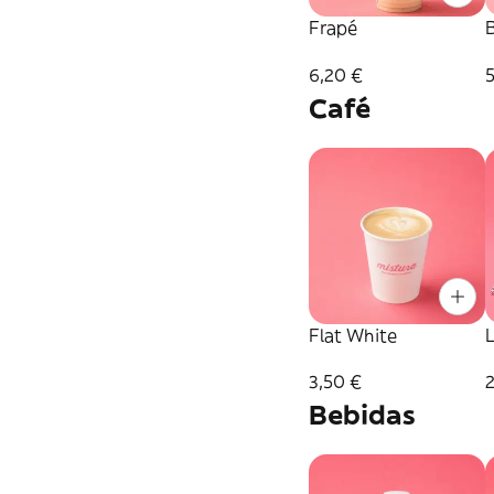
Frapé
6,20 €
5
Café
Flat White
3,50 €
Bebidas