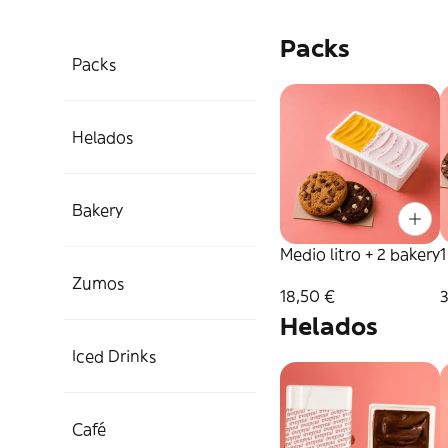
Packs
Packs
Helados
Bakery
Medio litro + 2 bakery
1
Zumos
18,50 €
Helados
Iced Drinks
Café