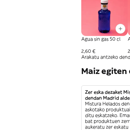
Agua sin gas 50 cl
A
2,60 €
Arakatu antzeko dend
Maiz egiten
Zer eska dezaket Mi
dendan Madrid ald
Mistura Helados den
askotako produktua
ditu eskatzeko. Ema
bat produktuen zerr
aukeratu zer eskatu