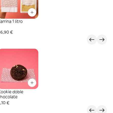
arrina 1 litro
26,90 €
Cookie doble
chocolate
,10 €