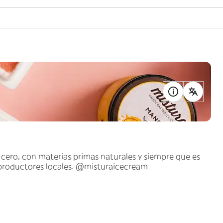
cero, con materias primas naturales y siempre que es
 productores locales. @misturaicecream