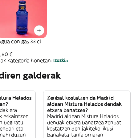
gua con gas 33 cl
2,80 €
ak kategoria honetan:
Izozkia
 diren galderak
stura Helados
Zenbat kostatzen da Madrid
ean?
aldean Mistura Helados dendak
dak era
etxera banatzea?
k eskaintzen
Madrid aldean Mistura Helados
n begiratu
dendak etxera banatzea zenbat
endari eta
kostatzen den jakiteko, ikusi
 nahi duzun
banaketa-tarifa orriaren