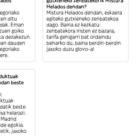
lados
gutxieneko zenbatekorik Mistura
Helados dendan?
egoriako
Mistura Helados dendan, eskaera
en ditu
egiteko gutxieneko zenbatekoa
ndak. Eman
dago. Baina ez kezkatu:
tuen goiko
zenbatekora iristen ez bazara,
ska dezakezun.
tarifa gehigarri bat ordaindu
dean dauden
beharko du, baina berdin-berdin
egoriako
jasoko duzu glovo-a!
ere.
oduktuak
ndan beste
l
uktuak
datik beste
isa helarazi.
i Madrid
ide egokia.
etik, jasoko