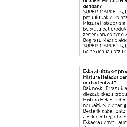
ditzaket Mistura He
dendan?
SUPER-MARKET kat
produktuak eskaintz
Mistura Helados de
begiratu bat produk
zerrendari, ea zer e
Begiratu Madrid al
SUPER-MARKET kat
beste denda batzuk 
Eska al ditzaket pr
Mistura Helados de
norbaitentzat?
Bai, noski! Erraz bida
diezazkiokezu prod
Mistura Helados den
norbaiti, edo opari g
Besterik gabe, idatz
aldeko entrega-helb
Eskaera berretsi aurr