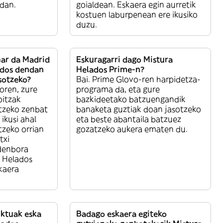
dan.
goialdean. Eskaera egin aurretik
kostuen laburpenean ere ikusiko
duzu.
ar da Madrid
Eskuragarri dago Mistura
ados dendan
Helados Prime-n?
sotzeko?
Bai. Prime Glovo-ren harpidetza-
oren, zure
programa da, eta gure
itzak
bazkideetako batzuengandik
tzeko zenbat
banaketa guztiak doan jasotzeko
ikusi ahal
eta beste abantaila batzuez
tzeko orrian
gozatzeko aukera ematen du.
txi
denbora
 Helados
kaera
ktuak eska
Badago eskaera egiteko