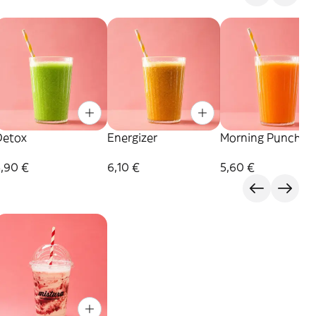
Detox
Energizer
Morning Punch
5,90 €
6,10 €
5,60 €