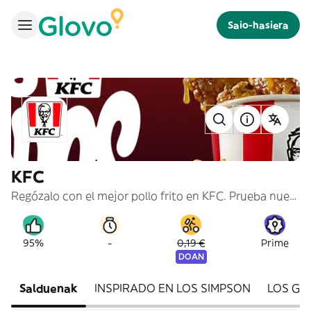
Saio-hasiera
KFC
Regózalo con el mejor pollo frito en KFC. Prueba nuestros cubos de #PolloPollo, burgers y menús para compartir.
-
95%
0,19 €
Prime
DOAN
Salduenak
INSPIRADO EN LOS SIMPSON
LOS GL