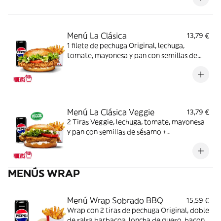
Menú La Clásica
13,79 €
1 filete de pechuga Original, lechuga,
tomate, mayonesa y pan con semillas de
sésamo + Complemento + Bebida
Menú La Clásica Veggie
13,79 €
2 Tiras Veggie, lechuga, tomate, mayonesa
y pan con semillas de sésamo +
Complemento + Bebida
MENÚS WRAP
Menú Wrap Sobrado BBQ
15,59 €
Wrap con 2 tiras de pechuga Original, doble
de salsa barbacoa, loncha de queso, bacon