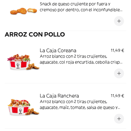
Snack de queso crujiente por fuera y
cremoso por dentro, con el inconfundible
sabor de Ruffles York´eso.
ARROZ CON POLLO
La Caja Coreana
11,49 €
Arroz blanco con 2 tiras crujientes,
aguacate, col roja encurtida, cebolla crispy
y salsa BBQ coreana + Complemento a
elegir
La Caja Ranchera
11,49 €
Arroz blanco con 2 tiras crujientes,
aguacate, maíz, tomate, salsa de queso y
salsa ranchera + Complemento a elegir.