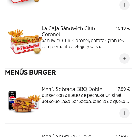
La Caja Sándwich Club
16,19 €
Coronel
Sándwich Club Coronel, patatas grandes,
complemento a elegir y salsa.
MENÚS BURGER
Menú Sobrada BBQ Doble
17,89 €
Burger con 2 filetes de pechuga Original,
doble de salsa barbacoa, loncha de queso,
bacon y pan brioche + Complemento +
Bebida
Menú Sobrada Queso
17,89 €