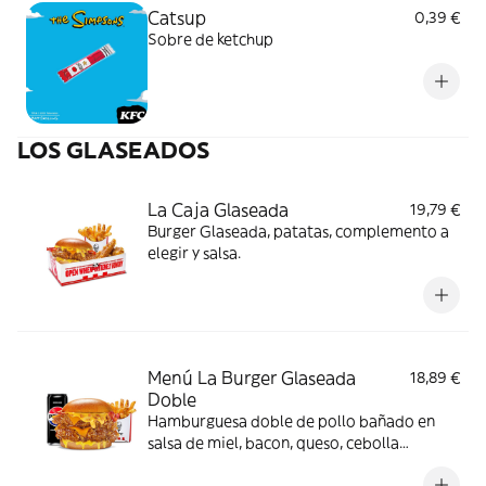
Catsup
0,39 €
Sobre de ketchup
LOS GLASEADOS
La Caja Glaseada
19,79 €
Burger Glaseada, patatas, complemento a
elegir y salsa.
Menú La Burger Glaseada
18,89 €
Doble
Hamburguesa doble de pollo bañado en
salsa de miel, bacon, queso, cebolla
crujiente y salsa de mostaza y miel en pan