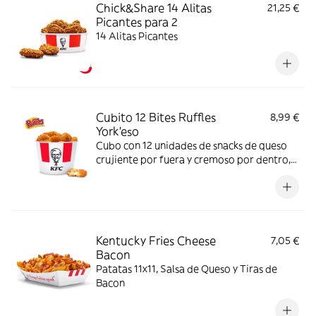
Chick&Share 14 Alitas
21,25 €
Picantes para 2
14 Alitas Picantes
Cubito 12 Bites Ruffles
8,99 €
York'eso
Cubo con 12 unidades de snacks de queso
crujiente por fuera y cremoso por dentro,
con el inconfundible sabor de Ruffles York
´eso.
Kentucky Fries Cheese
7,05 €
Bacon
Patatas 11x11, Salsa de Queso y Tiras de
Bacon