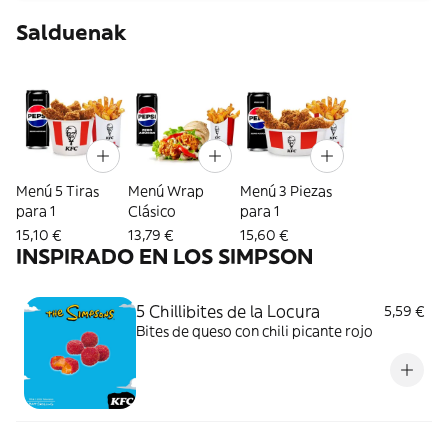
Salduenak
Menú 5 Tiras
Menú Wrap
Menú 3 Piezas
para 1
Clásico
para 1
15,10 €
13,79 €
15,60 €
INSPIRADO EN LOS SIMPSON
5 Chillibites de la Locura
5,59 €
Bites de queso con chili picante rojo