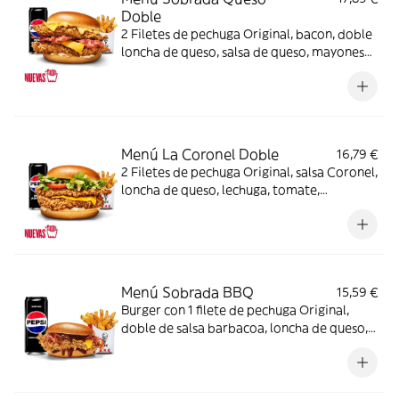
Doble
2 Filetes de pechuga Original, bacon, doble
loncha de queso, salsa de queso, mayonesa
y pan brioche + Complemento + Bebida
Menú La Coronel Doble
16,79 €
2 Filetes de pechuga Original, salsa Coronel,
loncha de queso, lechuga, tomate,
mayonesa y pan brioche + Complemento +
Bebida
Menú Sobrada BBQ
15,59 €
Burger con 1 filete de pechuga Original,
doble de salsa barbacoa, loncha de queso,
bacon y pan brioche + Complemento +
Bebida