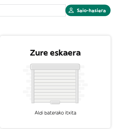
Saio-hasiera
Zure eskaera
Aldi baterako itxita