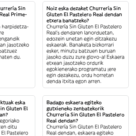
urrería Sin
Noiz eska dezaket Churrería Sin
 Real Prime-
Gluten El Pastelero Real dendan
etxera banatzeko?
n harpidetza-
Churrería Sin Gluten El Pastelero
re
Real’s dendaren lanorduetan,
engandik
edozein unetan egin ditzakezu
an jasotzeko
eskaerak. Banaketa bizkorrari
 batzuez
esker, minutu batzuen buruan
maten du.
jasoko duzu zure glovo-a! Eskaera
etxean jasotzeko ordurik
egokienerako programatu ¡ere
egin dezakezu, ordu horretan
denda itxita egon arren.
ktuak eska
Badago eskaera egiteko
in Gluten El
gutxieneko zenbatekorik
dan?
Churrería Sin Gluten El Pastelero
egoriako
Real dendan?
en ditu
Churrería Sin Gluten El Pastelero
 El Pastelero
Real dendan, eskaera egiteko