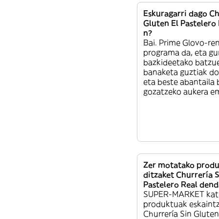
Eskuragarri dago Ch
Gluten El Pastelero
n?
Bai. Prime Glovo-re
programa da, eta gu
bazkideetako batzu
banaketa guztiak do
eta beste abantaila
gozatzeko aukera e
Zer motatako produ
ditzaket Churrería S
Pastelero Real den
SUPER-MARKET kat
produktuak eskaintz
Churrería Sin Gluten