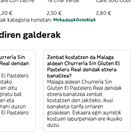
Café Con Leche
Té Chai Verde
Café Solo Doble
,20 €
2,50 €
2,80 €
ak kategoria honetan:
Mokaduak
Gozokiak
 diren galderak
urrería Sin
Zenbat kostatzen da Malaga
 Real dendan
aldean Churrería Sin Gluten El
Pastelero Real dendak etxera
 El Pastelero
banatzea?
otako
Malaga aldean Churrería Sin
en ditu
Gluten El Pastelero Real dendak
iratu bat
etxera banatzea zenbat
ri eta
kostatzen den jakiteko, ikusi
 nahi duzun
banaketa-tarifa orriaren
 El Pastelero
goialdean. Eskaera egin aurretik
kostuen laburpenean ere ikusiko
duzu.