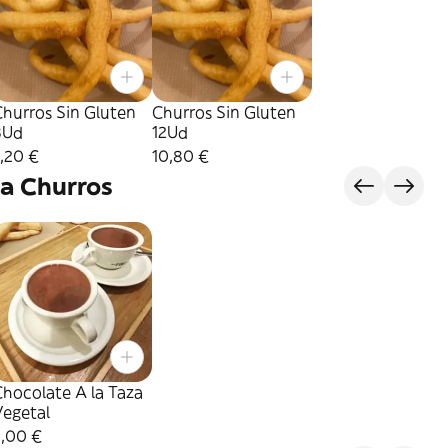
hurros Sin Gluten
Churros Sin Gluten
8Ud
12Ud
,20 €
10,80 €
a Churros
hocolate A la Taza
Vegetal
3,00 €