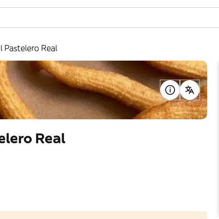
l Pastelero Real
elero Real