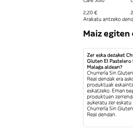
Café Solo
2,20 €
2
Arakatu antzeko dend
Maiz egiten
Zer eska dezaket Ch
Gluten El Pastelero
Malaga aldean?
Churrería Sin Gluten
Real dendak era ask
produktuak eskaintz
eskatzeko. Eman beg
produktuen zerrenda
aukeratu zer eskatu
Churrería Sin Gluten
Real dendan.