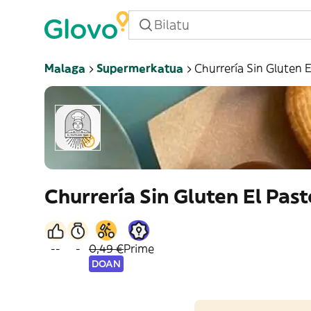
Malaga
Supermerkatua
Churrería Sin Gluten E
Churrería Sin Gluten El Past
--
-
0,49 €
Prime
DOAN