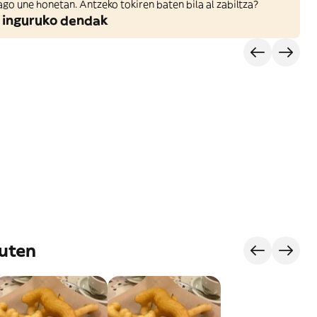
ago une honetan. Antzeko tokiren baten bila al zabiltza?
 inguruko dendak
luten