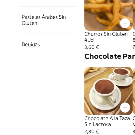
Pasteles Árabes Sin
Gluten
Churros Sin Gluten
C
4Ud
Bebidas
3,60 €
7
Chocolate Par
Chocolate A la Taza
C
Sin Lactosa
2,80 €