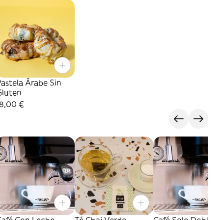
astela Árabe Sin
Gluten
18,00 €