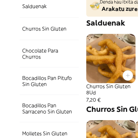
Denda hau itxita d
Salduenak
Arakatu zure
Salduenak
Churros Sin Gluten
Chocolate Para
Churros
Bocadillos Pan Pitufo
Sin Gluten
Churros Sin Gluten
8Ud
7,20 €
Bocadillos Pan
Churros Sin G
Sarraceno Sin Gluten
Molletes Sin Gluten