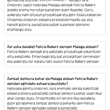
aplikazioa, eta joan SUPER-MARKET” kategoriara.
Ondoren, idatzi helbidea Malaga dendak Felicia Bakery
aldeko eremu horretan banatzen duen ikusteko. Gero,
aukeratu nahi dituzun produktuak eta gehi itzazu eskaeran.
Ordaindu ondoren, eskaera prestatzen hasiko da, eta,
handik gutxira, banatzaile batek zuzenean ateraino
eramango dizu.
Zer eska dezaket Felicia Bakery dendan Malaga aldean?
Felicia Bakery dendak era askotako produktuak eskaintzen
ditu eskatzeko. Eman begiratu bat produktuen zerrendari
eta aukeratu zer eskatu nahi duzun Felicia Bakery dendan.
Zenbat denbora behar da Malaga aldean Felicia Bakery
dendan egindako eskaera jasotzeko?
Helbidea gehitu ondoren, zure eremuko denda bakoitzak
eskaera etxera banatzeko zenbat denbora behar duen ikusi
ahal izango duzu. Ordaintzeko orrian ere ikus dezakezu
gutxi gorabehera zenbat denbora beharko den Felicia
Bakery dendan egindako eskaera banatzeko.