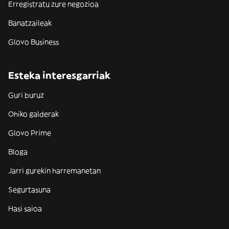
Erregistratu zure negozioa
Banatzaileak
Glovo Business
Esteka interesgarriak
Guri buruz
Ohiko galderak
Glovo Prime
Bloga
Jarri gurekin harremanetan
Segurtasuna
Hasi saioa