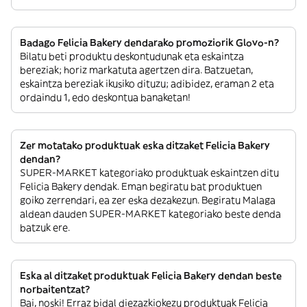
Badago Felicia Bakery dendarako promoziorik Glovo-n?
Bilatu beti produktu deskontudunak eta eskaintza
bereziak; horiz markatuta agertzen dira. Batzuetan,
eskaintza bereziak ikusiko dituzu; adibidez, eraman 2 eta
ordaindu 1, edo deskontua banaketan!
Zer motatako produktuak eska ditzaket Felicia Bakery
dendan?
SUPER-MARKET kategoriako produktuak eskaintzen ditu
Felicia Bakery dendak. Eman begiratu bat produktuen
goiko zerrendari, ea zer eska dezakezun. Begiratu Malaga
aldean dauden SUPER-MARKET kategoriako beste denda
batzuk ere.
Eska al ditzaket produktuak Felicia Bakery dendan beste
norbaitentzat?
Bai, noski! Erraz bidal diezazkiokezu produktuak Felicia