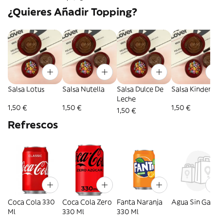
¿Quieres Añadir Topping?
Salsa Lotus
Salsa Nutella
Salsa Dulce De
Salsa Kinder
Leche
1,50 €
1,50 €
1,50 €
1,50 €
Refrescos
Coca Cola 330
Coca Cola Zero
Fanta Naranja
Agua Sin Gas
Ml
330 Ml
330 Ml