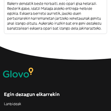
Bakery dendatik beste norbaiti, edo opari gisa helarazi.
Besterik gabe, idatzi Malaga aldeko entrega-helbide
egokia. Eskaera berretsi aurretik, jasoko duen
pertsonarekin harremanetan jartzeko xehetasunak gehitu
ahal izango dituzu. Aukerako iruzkin bat ere gehi dezakezu
banatzaileari eskaera opari bat izango dela jakinarazteko.
Egin dezagun elkarrekin
Lanbideak