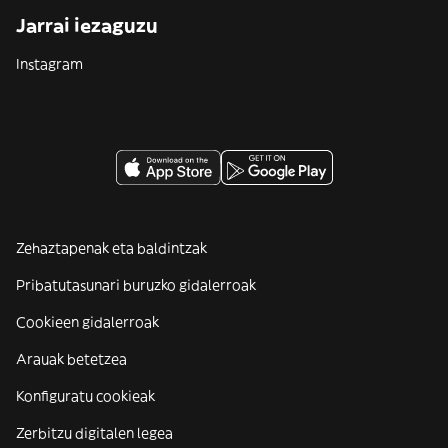
Jarrai iezaguzu
Instagram
Zehaztapenak eta baldintzak
Pribatutasunari buruzko gidalerroak
Cookieen gidalerroak
Arauak betetzea
Konfiguratu cookieak
Zerbitzu digitalen legea