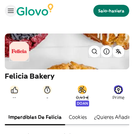
Saio-hasiera
Felicia Bakery
-
--
0,49 €
Prime
DOAN
Imperdibles De Felicia
Cookies
¿Quieres Añadir 