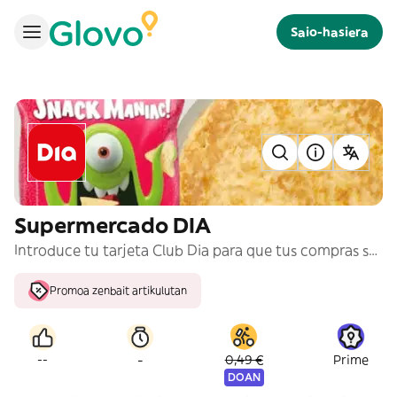
Saio-hasiera
Supermercado DIA
Introduce tu tarjeta Club Dia para que tus compras se acumulen al total de tus compras del Club
Promoa zenbait artikulutan
-
--
0,49 €
Prime
DOAN