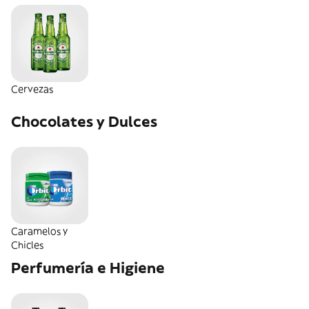
Cervezas
Chocolates y Dulces
Caramelos y
Chicles
Perfumería e Higiene