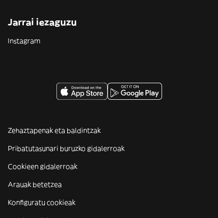
Jarrai iezaguzu
Instagram
Zehaztapenak eta baldintzak
Pribatutasunari buruzko gidalerroak
Cookieen gidalerroak
Arauak betetzea
Konfiguratu cookieak