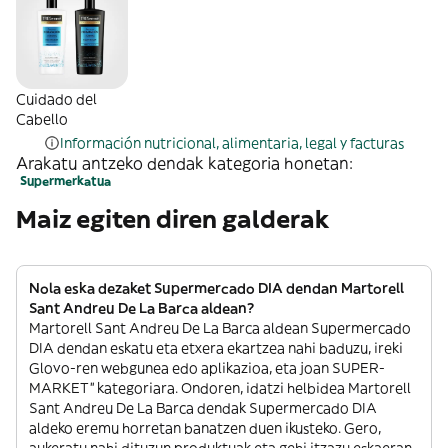
Cuidado del
Cabello
Información nutricional, alimentaria, legal y facturas
Arakatu antzeko dendak kategoria honetan:
Supermerkatua
Maiz egiten diren galderak
Nola eska dezaket Supermercado DIA dendan Martorell
Sant Andreu De La Barca aldean?
Martorell Sant Andreu De La Barca aldean Supermercado
DIA dendan eskatu eta etxera ekartzea nahi baduzu, ireki
Glovo-ren webgunea edo aplikazioa, eta joan SUPER-
MARKET” kategoriara. Ondoren, idatzi helbidea Martorell
Sant Andreu De La Barca dendak Supermercado DIA
aldeko eremu horretan banatzen duen ikusteko. Gero,
aukeratu nahi dituzun produktuak eta gehi itzazu eskaeran.