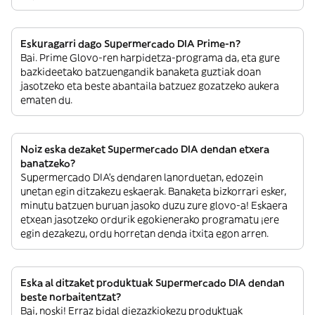
Eskuragarri dago Supermercado DIA Prime-n?
Bai. Prime Glovo-ren harpidetza-programa da, eta gure
bazkideetako batzuengandik banaketa guztiak doan
jasotzeko eta beste abantaila batzuez gozatzeko aukera
ematen du.
Noiz eska dezaket Supermercado DIA dendan etxera
banatzeko?
Supermercado DIA’s dendaren lanorduetan, edozein
unetan egin ditzakezu eskaerak. Banaketa bizkorrari esker,
minutu batzuen buruan jasoko duzu zure glovo-a! Eskaera
etxean jasotzeko ordurik egokienerako programatu ¡ere
egin dezakezu, ordu horretan denda itxita egon arren.
Eska al ditzaket produktuak Supermercado DIA dendan
beste norbaitentzat?
Bai, noski! Erraz bidal diezazkiokezu produktuak