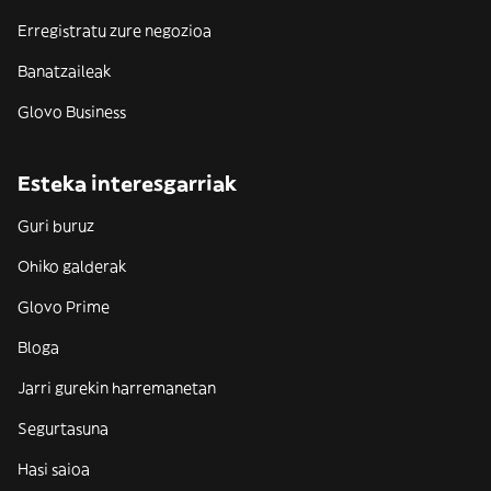
Erregistratu zure negozioa
Banatzaileak
Glovo Business
Esteka interesgarriak
Guri buruz
Ohiko galderak
Glovo Prime
Bloga
Jarri gurekin harremanetan
Segurtasuna
Hasi saioa