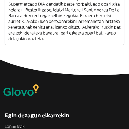
Supermercado DIA dendatik beste norbaiti, edo opari gisa
helarazi. Besterik gabe, idatzi Martorell Sant Andreu De La
Barca aldeko entrega-helbide egokia. Eskaera berretsi
aurretik, jasoko duen pertsonarekin harremanetan jartzeko
xehetasunak gehitu ahal izango dituzu. Aukerako iruzkin bat
ere gehi dezakezu banatzaileari eskaera opari bat izango
dela jakinarazteko.
Egin dezagun elkarrekin
Lanbideak