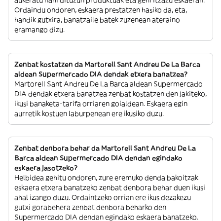
Ordaindu ondoren, eskaera prestatzen hasiko da, eta,
handik gutxira, banatzaile batek zuzenean ateraino
eramango dizu.
Zenbat kostatzen da Martorell Sant Andreu De La Barca
aldean Supermercado DIA dendak etxera banatzea?
Martorell Sant Andreu De La Barca aldean Supermercado
DIA dendak etxera banatzea zenbat kostatzen den jakiteko,
ikusi banaketa-tarifa orriaren goialdean. Eskaera egin
aurretik kostuen laburpenean ere ikusiko duzu.
Zenbat denbora behar da Martorell Sant Andreu De La
Barca aldean Supermercado DIA dendan egindako
eskaera jasotzeko?
Helbidea gehitu ondoren, zure eremuko denda bakoitzak
eskaera etxera banatzeko zenbat denbora behar duen ikusi
ahal izango duzu. Ordaintzeko orrian ere ikus dezakezu
gutxi gorabehera zenbat denbora beharko den
Supermercado DIA dendan egindako eskaera banatzeko.