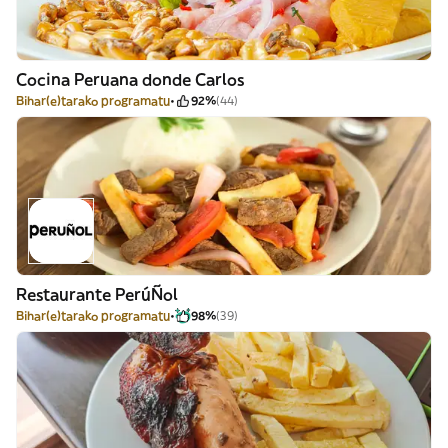
Cocina Peruana donde Carlos
Bihar(e)tarako programatu
92%
(44)
Restaurante PerúÑol
Bihar(e)tarako programatu
98%
(39)