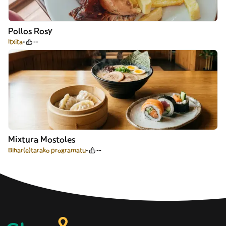
Pollos Rosy
Itxita
--
Mixtura Mostoles
Bihar(e)tarako programatu
--