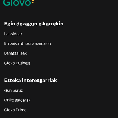
Egin dezagun elkarrekin
Lanbideak
Erregistratu zure negozioa
Banatzaileak
Glovo Business
Esteka interesgarriak
Guri buruz
Ohiko galderak
Glovo Prime