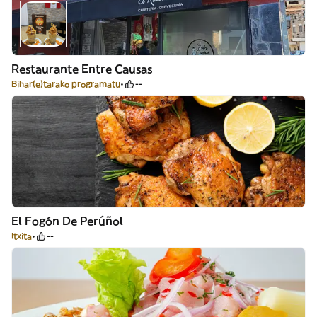
Restaurante Entre Causas
Bihar(e)tarako programatu
--
El Fogón De Perúñol
Itxita
--