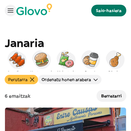
Saio-hasiera
Janaria
Amerikarra
Hanburgesak
Mokaduak
Gosaria
Oilaskoa
Perutarra
Ordenatu honen arabera
6 emaitzak
Berrezarri