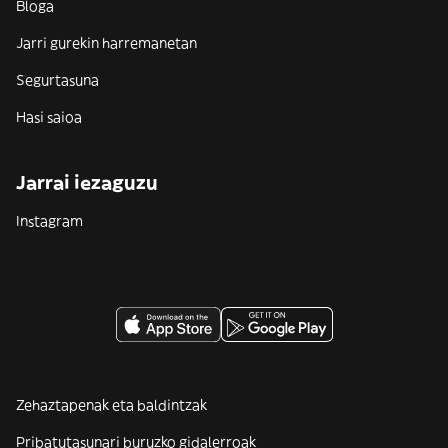
Bloga
Jarri gurekin harremanetan
Segurtasuna
Hasi saioa
Jarrai iezaguzu
Instagram
Zehaztapenak eta baldintzak
Pribatutasunari buruzko gidalerroak