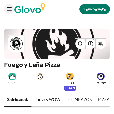
Saio-hasiera
Fuego y Leña Pizza
-
95%
1,49 €
Prime
DOAN
Salduenak
Jueves WOW!!
COMBAZOS
PIZZAS