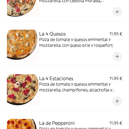
mozzarella, con cebolla morada,
champiñones, bacon y como nuncaes
suficiente, más nata.
La 4 Quesos
11,95 €
Pizza de tomate y quesos emmental y
mozzarella, con queso brie y roquefort.
La 4 Estaciones
11,95 €
Pizza de tomate y quesos emmental y
mozzarella, champiñones, alcachofas y
salami.
La de Pepperoni
11,95 €
Pizza de tomate y quesos emmental y