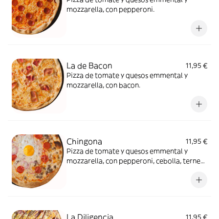
mozzarella, con pepperoni.
La de Bacon
11,95 €
Pizza de tomate y quesos emmental y
mozzarella, con bacon.
Chingona
11,95 €
Pizza de tomate y quesos emmental y
mozzarella, con pepperoni, cebolla, ternera
picada, huevo y un toque de tabasco. ¡Qué
chido!
La Diligencia
11,95 €