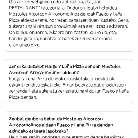
Glovo-ren webgunea edo aplikazioa, eta joan
RESTAURANT” kategoriara. Ondoren, idatzi helbidea
Mostoles Alcorcon Arroyomolinos dendak Fuego y Leña
Pizza aldeko eremu horretan banatzen duen ikusteko. Gero,
aukeratu nahi dituzun produktuak eta gehi itzazu eskaeran.
Ordaindu ondoren, eskaera prestatzen hasiko da, eta,
handik gutxira, banatzaile batek zuzenean ateraino
eramango dizu.
Zer eska dezaket Fuego y Leña Pizza dendan Mostoles
Alcorcon Arroyomolinos aldean?
Fuego y Leña Pizza dendak era askotako produktuak
eskaintzen ditu eskatzeko. Eman begiratu bat produktuen
zerrendari eta aukeratu zer eskatu nahi duzun Fuego y Leña
Pizza dendan.
Zenbat denbora behar da Mostoles Alcorcon
Arroyomolinos aldean Fuego y Leña Pizza dendan
egindako eskaera jasotzeko?
Helbidea gehitu ondoren, zure eremuko denda bakoitzak