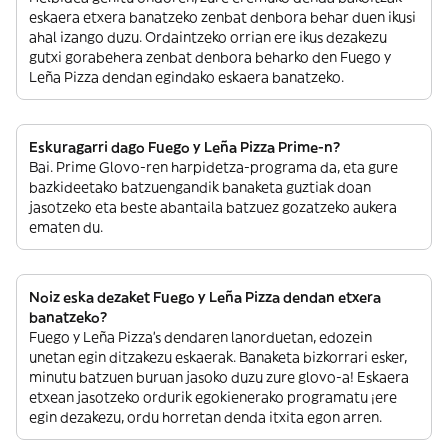
eskaera etxera banatzeko zenbat denbora behar duen ikusi
ahal izango duzu. Ordaintzeko orrian ere ikus dezakezu
gutxi gorabehera zenbat denbora beharko den Fuego y
Leña Pizza dendan egindako eskaera banatzeko.
Eskuragarri dago Fuego y Leña Pizza Prime-n?
Bai. Prime Glovo-ren harpidetza-programa da, eta gure
bazkideetako batzuengandik banaketa guztiak doan
jasotzeko eta beste abantaila batzuez gozatzeko aukera
ematen du.
Noiz eska dezaket Fuego y Leña Pizza dendan etxera
banatzeko?
Fuego y Leña Pizza’s dendaren lanorduetan, edozein
unetan egin ditzakezu eskaerak. Banaketa bizkorrari esker,
minutu batzuen buruan jasoko duzu zure glovo-a! Eskaera
etxean jasotzeko ordurik egokienerako programatu ¡ere
egin dezakezu, ordu horretan denda itxita egon arren.