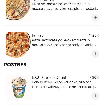
Pizza de tomate y quesos emmental y
mozzarella, bacon, ternera picada, pulled
pork y salsas cheddar y barbacoa. Just
chillin!
Puerca
11,95 €
Pizza de tomate y quesos emmental y
mozzarella, bacon, pepperoni, longaniza,
morcilla y ternera picada. ¡¡Solo apta para
los más carnívoros!!
POSTRES
B&J's Cookie Dough
7,90 €
Helado Ben & Jerry's sabor vainilla con
trozos de galleta, pepitas de chocolate y
trocitos chocolateados.